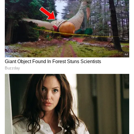
(Aadhi), ஆகாஷ் (Aakash), ஆர்யா (Aarya),
ஆதவன் (aadhavan), அரவிந்த் (aravindh),
அபிநயா (abinaya) போன்ற பெயர்களில் 'A'
என்ற எழுத்து ஒன்றுக்கு மேற்பட்ட முறை
வருகிறது. இப்படி பெயரில் 'A' எழுத்து
திரும்பத் திரும்ப வருவது நல்லதா, கெட்டதா
என்ற கேள்வி பலருக்கும் எழலாம். இதைப்
பற்றி பெயர் ஜோதிடம் என்ன சொல்கிறது
என்று பார்ப்போம்.
ஏசியாநெட் தமிழ்-ஐ உங்கள் முதன்மைத்
தேர்வாக்குங்கள்