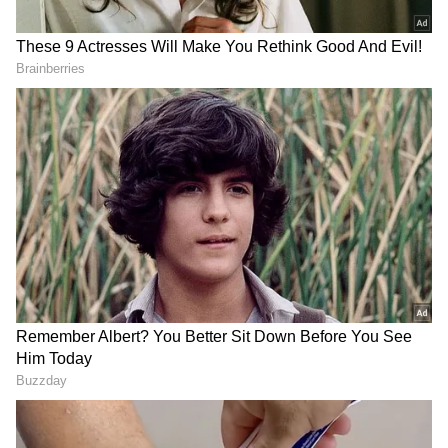
2
4
Image Credit :
Freepik