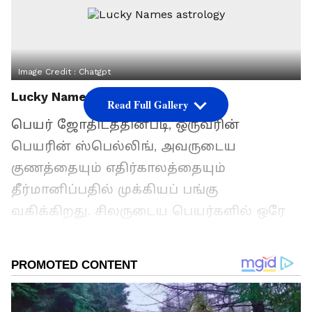
Image Credit :
Chatgpt
Lucky Names astrology
Read Full Gallery
பெயர் ஜோதிடத்தின்படி, ஒருவரின்
பெயரின் ஸ்பெல்லிங், அவருடைய
குணத்தையும் எதிர்காலத்தையும்
தீர்மானிப்பதில் முக்கியப் பங்கு
வகிக்கிறது. சிலருடைய பெயர்களில் ஒரே
எழுத்து இரண்டு அல்லது அதற்கு மேற்பட்ட
முறை வருவதை நாம் பார்த்திருப்போம்.
அப்படிப்பட்டவர்கள் மிகவும்
ஸ்பெஷலானவர்கள். உதாரணமாக, ஆதி