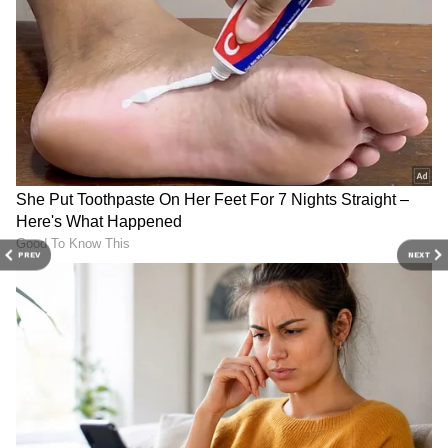
'A' எழுத்து ஏன் ஸ்பெஷல்?
பெயர் ஜோதிடத்தின்படி, 'A' என்பது ஆங்கில
எழுத்துக்களில் முதல் எழுத்தாகும். அதனால்
இது மிகவும் ஸ்பெஷலாகக்
கருதப்படுகிறது. 'A' எழுத்து தலைமைப்
பண்பு, தன்னம்பிக்கை, ஒரு புதிய
தொடக்கம் மற்றும் லட்சியம் ஆகியவற்றின்
சின்னமாகப் பார்க்கப்படுகிறது. 'A' என்ற
PREV
NEXT
எழுத்தில் பெயர் தொடங்குபவர்கள்,
பொதுவாக தங்கள் இலக்குகளை
அடைவதில் தீவிரமாகவும், கடின
உழைப்பாளிகளாகவும் இருப்பார்கள்.
இவர்களிடம் கோபமும், தைரியமும்
அதிகமாகவே இருக்கும்.