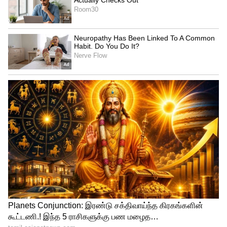
Image Credit :
Unsplash
பெயரில் ஒன்றுக்கு மேற்பட்ட 'A'
இருந்தால்?
பெயர் ஜோதிடத்தின்படி, யாருடைய
பெயரில் ஒன்றுக்கு மேற்பட்ட 'A' எழுத்து
வருகிறதோ, அவர்களுக்கு இந்த எழுத்துடன்
தொடர்புடைய குணங்கள் இன்னும்
வலுவாக இருக்கும். இதனால், அவர்கள்
ஓவர்-கான்ஃபிடன்ஸாக இருக்கலாம்.
மேலும், அதிகப்படியான கோபம் அவர்களை
ஒரு சர்வாதிகாரி போல மாற்றக்கூடும்.
ஆனால், அவர்களின் தைரியம் அவர்களை
மிகப்பெரிய உயரத்திற்கு கொண்டு