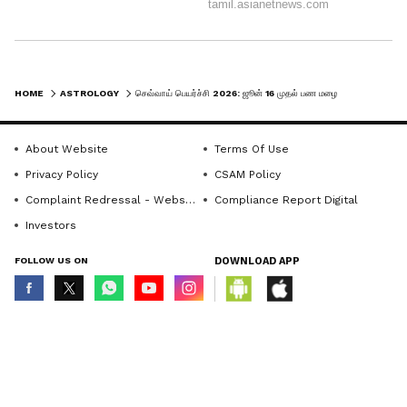
மேலதிகாரிகளால் பாராட்டை பெறும். புதிய
பொறுப்புகளும் பதவிகளும் தேடி வரும்.
உங்களின் பேச்சுத்திறன் அதிகரிக்கும்;
HOME
ASTROLOGY
செவ்வாய் பெயர்ச்சி 2026: ஜூன் 16 முதல் பண மழையில் நனையப்போகும் 4 ராசிகள்.. தலையெழுத்தே மாறும்!
பேச்சாலேயே பல காரியங்களைச்
About Website
Terms Of Use
சாதித்துக் காட்டுவீர்கள். தொட்ட
Privacy Policy
CSAM Policy
காரியங்கள் யாவும் வெற்றியில் முடியும்.
Complaint Redressal - Website
Compliance Report Digital
Investors
FOLLOW US ON
DOWNLOAD APP
© Copyright 2026 Asianxt Digital Technologies Private Limited (Formerly
known as Asianet News Media & Entertainment Private Limited) | All Rights
Reserved