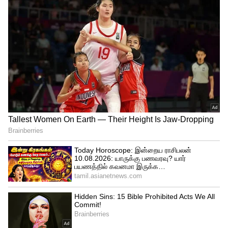
துலங்கும் யோகம் கிடைக்கவுள்ளது. அந்த
அதிர்ஷ்ட ராசிகள் எவை என்பது குறித்து
விரிவாக பார்ப்போம்.