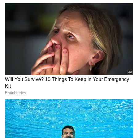
மனித வாழ்க்கையில் பெரும்
திருப்புமுனைகளை ஏற்படுத்தும். மேஷம்
மற்றும் விருச்சிக ராசிகளின் அதிபதியான
செவ்வாய், தற்போது தனது சொந்த வீடான
மேஷத்தில் சஞ்சரித்து வருகிறார்.
ஏசியாநெட் தமிழ்-ஐ உங்கள் முதன்மைத்
தேர்வாக்குங்கள்