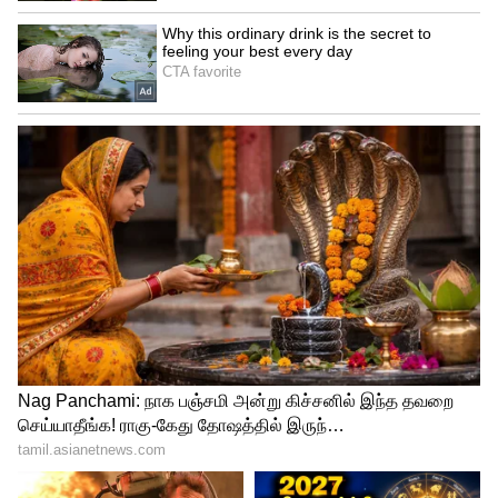
Related Articles
Astrology: நேர்மை, உண்மையின் பக்கம்
நிற்கும் 5 ராசிகள்.! புதன், குரு பலத்தால்
சாதனை மேல் சானை படைப்பார்களாம்.!
Shani Vakri 2026: ரிவர்ஸ் கியர் போடும்
சனி.. இந்த 4 ராசிகள் உசாரா இருங்க..
ஹெல்த் முக்கியம் பாஸ்
3
6