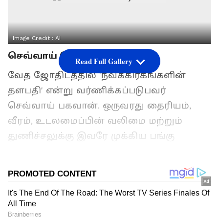
Image Credit :
AI
செவ்வாய் பெயர்ச்சி 2026
Read Full Gallery
வேத ஜோதிடத்தில் 'நவக்கிரகங்களின்
தளபதி' என்று வர்ணிக்கப்படுபவர்
செவ்வாய் பகவான். ஒருவரது தைரியம்,
வீரம், உடலமைப்பின் வலிமை மற்றும்
துணிச்சலுக்கு இவரே முக்கிய பங்கு
வகிக்கிறார். பொதுவாக ஒரு ராசியில்
இருந்து மற்றொரு ராசிக்கு நகர செவ்வாய்
எடுத்துக்கொள்ளும் காலம் 45 நாட்களாகும்.
ராசி மாற்றத்தைப் போலவே, அவர்
மேற்கொள்ளும் நட்சத்திர மாற்றங்களும்