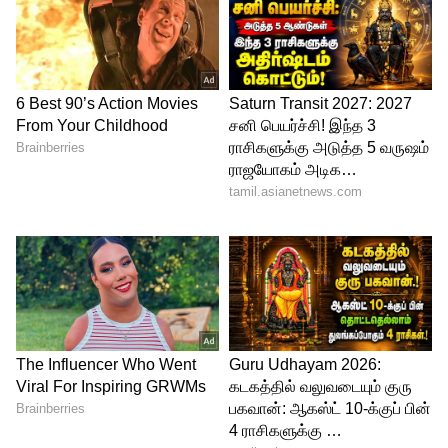
Image Credit :
Pixabay
மேஷம்
மேஷ ராசி நேயர்களுக்கு இந்த நட்சத்திர
இடமாற்றம் பொருளாதார ரீதியாக பெரும்
திருப்புமுனையைத் தரும். நீண்ட நாட்களாக
வராமல் முடங்கிக் கிடந்த பணம் கைக்கு
வந்து சேரும். பழைய முதலீடுகளில் இருந்து
எதிர்பாராத லாபம் கிடைக்கும்.
தொழில் மற்றும் வேலை:
அலுவலகத்தில்
உங்களின் தலைமைப் பண்பு