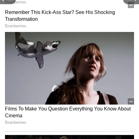
நட்சத்திரத்தில் கால் பதிக்கவுள்ளார்.
ஜோதிட ரீதியாக இந்த நட்சத்திரப் பெயர்ச்சி
மிக முக்கியத்துவம் வாய்ந்ததாகப்
பார்க்கப்படுகிறது. கிருத்திகை
நட்சத்திரத்தின் அதிபதி சூரிய தேவன்
ஆவார். ஜோதிட சாஸ்திரப்படி சூரியனும்
செவ்வாயும் நெருங்கிய நட்பு கிரகங்கள்
என்பதால், இந்த நட்சத்திர மாற்றம் 12
ராசிகளிலுமே பெரிய தாக்கத்தை
ஏற்படுத்தும். இருப்பினும், குறிப்பிட்ட 4
ராசிக்காரர்களுக்கு இந்த காலகட்டம்
பேராதரவாக அமையப்போகிறது.
இவர்களுக்கு அபரிமிதமான பண வரவு,
தொழில் வளர்ச்சி மற்றும் தொட்டதெல்லாம்