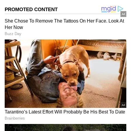
சூரியன் - சந்திரன் சேர்க்கை. இந்த இரு
துருவ கிரகங்களின் இணைப்பால்,
குறிப்பாகக் கடக ராசியினரின் வாழ்வில்
பல அதிரடியான, தலைகீழ் மாற்றங்கள்
நடக்கப்போகின்றன. இதன் தாக்கம் ஜூன்
மாதத்தின் இறுதியில் இருந்து தொடங்கும்
நிலையில் இந்தச் சேர்க்கை யாருக்கு
லாபத்தைத் தரப்போகிறது? என்னென்ன
மாற்றங்கள் வரப்போகின்றன?
முழுமையாகப் பார்ப்போம்.
ஏசியாநெட் தமிழ்-ஐ உங்கள் முதன்மைத்
தேர்வாக்குங்கள்