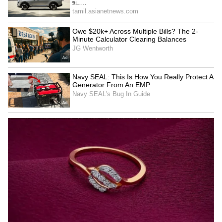
3
6
Image Credit :
Asianet News
யாருக்கு லாபம்? – அதிர்ஷ்ட பலன்கள்