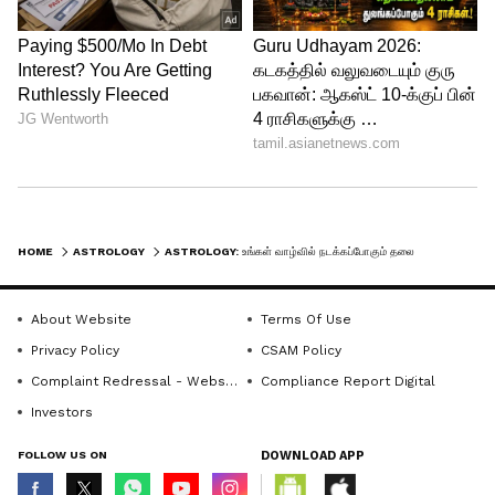
லாபம் இரட்டிப்பாகும்.
3. பெற்றோரின் ஆதரவும் சொத்து
சேர்க்கையும்
தந்தை மற்றும் தாய் வழியில் இருந்த
கருத்து வேறுபாடுகள் நீங்கும். பூர்வீக
சொத்துக்களால் எதிர்பார்த்ததை விட அதிக
லாபமும், பெற்றோரின் முழுமையான ஆசி
HOME
ASTROLOGY
ASTROLOGY: உங்கள் வாழ்வில் நடக்கப்போகும் தலைகீழ் மாற்றங்கள்! சூரியன் - சந்திரன் சேர்க்கையால் யாருக்கு லாபம்?
மற்றும் நிதியுதவியும் கிடைக்கும்.
About Website
Terms Of Use
Privacy Policy
CSAM Policy
Complaint Redressal - Website
Compliance Report Digital
Investors
FOLLOW US ON
DOWNLOAD APP