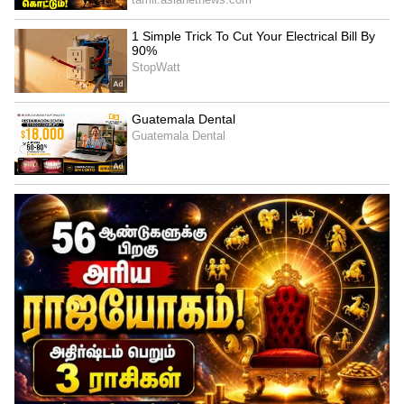
வெற்றி பெறும் 5 ராசிக்காரர்கள்! உங்க
ராசி இதுல இருக்கா பாருங்க!
Zodiac Signs: இந்த 5 ராசிக்காரங்க
எவ்வளவு செலவு செஞ்சாலும் பணம்
சேந்துட்டே இருக்கும்.! உங்க ராசி
இருக்கா?
3
4
Image Credit :
Pixabay
சிம்மம் மற்றும் துலாம்
சிம்ம ராசியில் கேது பயணிப்பதால், இந்த
ராசிக்காரர்களின் வாழ்க்கை முறையே
மாறும் அளவுக்கு புதிய வாய்ப்புகள்