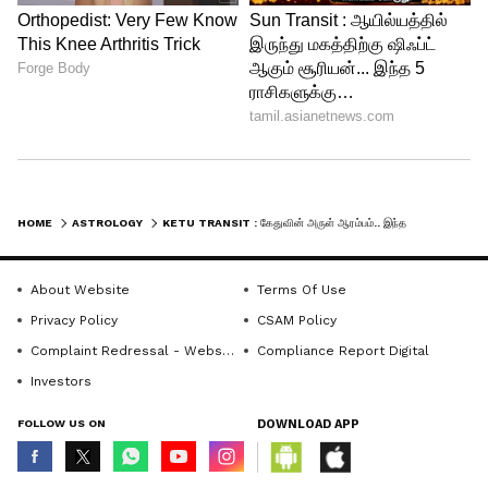
4
4
HOME
ASTROLOGY
KETU TRANSIT : கேதுவின் அருள் ஆரம்பம்.. இந்த 6 ராசிக்காரர்களுக்கு திடீர் அதிர்ஷ்ட மழை
About Website
Terms Of Use
Image Credit :
Pixabay
Privacy Policy
CSAM Policy
Complaint Redressal - Website
Compliance Report Digital
தனுசு மற்றும் மீனம்
Investors
தனுசு ராசிக்காரர்களுக்கு வெளிநாட்டு
FOLLOW US ON
DOWNLOAD APP
முயற்சிகள் வெற்றியாகும் காலமாக இது
அமையலாம். திருமணம் மற்றும் வேலை