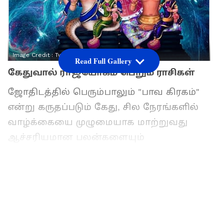
Image Credit :
Twitter
Read Full Gallery
கேதுவால் ராஜயோகம் பெறும் ராசிகள்
ஜோதிடத்தில் பெரும்பாலும் "பாவ கிரகம்"
என்று கருதப்படும் கேது, சில நேரங்களில்
வாழ்க்கையை முழுமையாக மாற்றுவது
ஆச்சரியமான பலன்களையும்
கொடுக்கக்கூடியவன் என நம்பப்படுகிறது.
தற்போது சிம்ம ராசியில் பயணம் செய்து
வரும் கேது, தனது சொந்த நட்சத்திரமான
மகத்தில் பிரவேசித்துள்ளதால், சில
ராசிக்காரர்களின் வாழ்க்கையில்