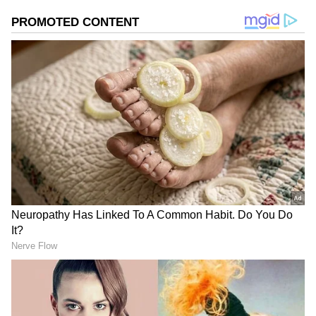
எதிர்பாராத நல்ல மாற்றங்கள் என்று
ஜோதிடர்கள் கூறுகின்றனர். இந்த மாற்றம்
டிசம்பர் 5 வரை வலுவாக செயல்படும் என்று
கூறப்படுகிறது. பொதுவாக கேது
ஆன்மிகம், திடீர் மாற்றம், கர்ம பலன்
மற்றும் மறைமுக அதிர்ஷ்டங்களை
குறிக்கும் கிரகமாக பார்க்கப்படுகிறது. சில
ராசிக்காரர்களுக்கு இந்த காலம் முக்கிய
திருப்புமுனையாக அமையலாம்.
Add Asianetnews Tamil as a Preferred
Source