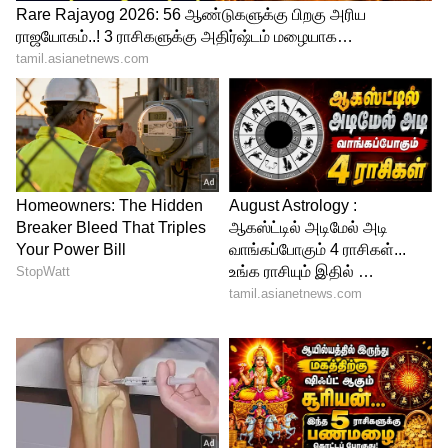
கிடைக்கலாம் என கூறப்படுகிறது.
எதிர்பாராத பணவரவு, பங்குச் சந்தை லாபம்
மற்றும் உடல்நல முன்னேற்றம். துலாம்
ராசிக்காரர்களுக்கு சொத்து
பிரச்சினைகளுக்கு சாதகமான தீர்வு,
வெளிநாட்டு வேலை வாய்ப்பும் கிடைக்க
வாய்ப்பு உள்ளது.