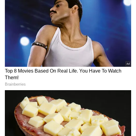
2
6
Image Credit :
X
ரிஷபம்
ரிஷப ராசியினருக்கு இந்த வாரம்
பொருளாதார ரீதியாகப் பெரும்
முன்னேற்றம் ஏற்படும். தொழில் மற்றும்
வியாபாரத்தில் எதிர்பார்த்ததை விட அதிக