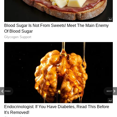
லாபம் கிடைக்கும். நீண்ட நாட்களாக
இழுபறியில் இருந்த வேலைகள்
வெற்றிகரமாக முடியும். குடும்பத்தில் நிலவி
வந்த சச்சரவுகள் நீங்கி, கணவன்-மனைவி
இடையே நெருக்கம் அதிகரிக்கும். புதிய
முதலீடுகள் செய்ய இதுவே சரியான
தருணம்.
PREV
NEXT