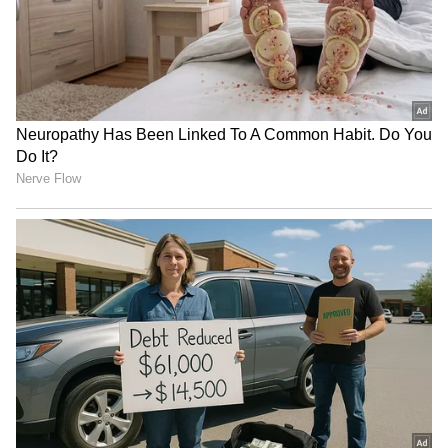
6
Image Credit :
AI
கடகம்
மன அழுத்தத்தில் இருந்த கடக
ராசியினருக்கு இந்த வாரம் மன அமைதியும்
மகிழ்ச்சியும் கிடைக்கும். அலுவலகத்தில்
உங்கள் கடின உழைப்பிற்குப் பாராட்டு
கிடைப்பதுடன், புதிய வேலை வாய்ப்புகளும்
தேடி வரும். குடும்ப உறுப்பினர்களிடையே
ஒற்றுமை பலப்படும். உடல்