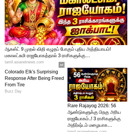
4
6
Image Credit :
Gemini AI
சிம்மம்
சிம்ம ராசியினருக்குத் தன்னம்பிக்கை
அதிகரிக்கும் வாரம். வியாபாரத்தில் இருந்த
முட்டுக்கட்டைகள் விலகி, புதிய வருமான
வழிகள் பிறக்கும். அதிர்ஷ்டத்தின்
துணையோடு தொட்ட காரியங்கள்
அனைத்தும் வெற்றியில் முடியும். குடும்பப்