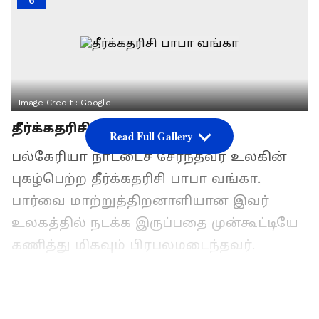
6
Image Credit :
Google
தீர்க்கதரிசி பாபா வங்கா
Read Full Gallery
பல்கேரியா நாட்டைச் சேர்ந்தவர் உலகின்
புகழ்பெற்ற தீர்க்கதரிசி பாபா வங்கா.
பார்வை மாற்றுத்திறனாளியான இவர்
உலகத்தில் நடக்க இருப்பதை முன்கூட்டியே
கணித்து மிகவும் பிரபலமடைந்தவர்.
இந்நிலையில் பாபா வங்காவின்
கணிப்புகளை அடிப்படையாகக் கொண்டு,
மே 11 முதல் 17 வரையிலான வாரத்தில்