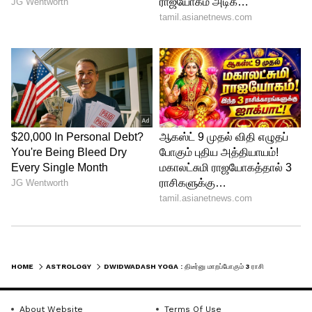
உங்கள் ராசி அதிபதியும் புதன்தான்.
எனவே, புதனின் ராசி மாற்றமும்,
குருவுடனான த்வித்வாதச யோகமும்
உங்களுக்கு நல்ல மாற்றங்களைக் கொண்டு
வரலாம். தொழில் துறையில், நீங்கள் முன்பு
செய்த வேலைகளுக்கு இப்போது நல்ல
பலன்கள் கிடைக்கும். ஒருவேளை, நீங்கள்
முன்பு தவறு செய்திருந்தால்,
மேலதிகாரிகளின் விமர்சனங்களைச்
சந்திக்க நேரிடலாம். வேலையில்லாமல்
இருப்பவர்களுக்கு வேலை கிடைக்க
வாய்ப்புள்ளது. மேலும், இந்த யோகத்தால்
பூர்வீக சொத்துக்களிலிருந்து லாபம்
HOME
ASTROLOGY
DWIDWADASH YOGA : திடீர்னு மாறப்போகும் 3 ராசிகளின் வாழ்க்கை: புதன்-குருவால் உருவாகும் த்வித்வாதச யோகம்!
பெறவும் வாய்ப்புள்ளது.
About Website
Terms Of Use