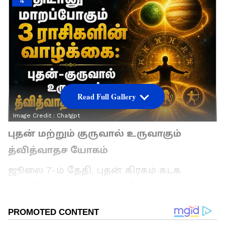
4
Read Full Gallery
Image Credit :
Chatgpt
புதன் மற்றும் குருவால் உருவாகும்
த்வித்வாதச யோகம்
ஜூலை 7-ம் தேதி, புதன் கிரகம் கடக
ராசியிலிருந்து மிதுன ராசிக்கு வக்ர
பெயர்ச்சி அடைகிறது. இந்த ராசி
மாற்றத்தால், புதனுக்கும் குருவுக்கும்