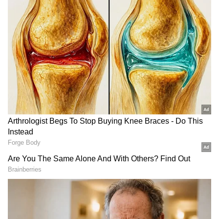
இடையே த்வித்வாதச யோகம் உருவாகிறது.
அதாவது, புதனுக்கு 2-ம் வீட்டில் குருவும்,
குருவுக்கு 12-ம் வீட்டில் புதனும் இருப்பார்கள்.
இந்த யோகத்தால் சில ராசிக்காரர்களின்
குடும்ப மற்றும் நிதி வாழ்வில் நல்ல
முன்னேற்றங்கள் ஏற்படலாம்.
ஏசியாநெட் தமிழ்-ஐ உங்கள் முதன்மைத்
தேர்வாக்குங்கள்