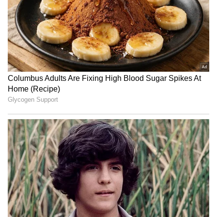
ராசிக்கே திரும்புவது சுபமானதாக
இருக்கும். உங்கள் தொழில் வாழ்க்கையில்
நீங்கள் வெற்றியை அடையலாம். விரும்பிய
இடத்தில் வேலை கிடைக்கவும்
வாய்ப்புள்ளது. புதனின் இந்த மாற்றம்,
உங்கள் திருமண வாழ்வில் இனிமையான
மாற்றங்களைக் கொண்டு வரலாம். உங்கள்
துணை உடனான நெருக்கம் அதிகரிக்கும்.
இருப்பினும், உங்கள் செலவுகளைக்
கொஞ்சம் கட்டுப்படுத்த வேண்டும். இந்த
ராசியைச் சேர்ந்த மாணவர்கள் கல்வியில்
நல்ல மாற்றங்களைக் காண்பார்கள்;
அவர்களின் கவனம் அதிகரிக்கும்.