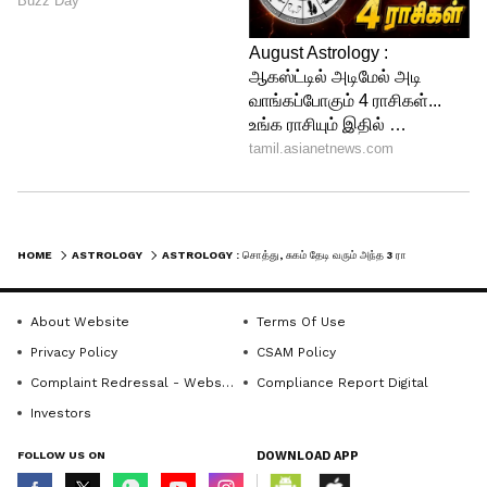
முதலீடு கூட பிற்காலத்தில் பெரும்
சொத்தாகப் பெருகும். நிலையான
செல்வத்தை ஈட்டுவதில் இவர்களை மிஞ்ச
ஆளில்லை. உங்களிடம் இந்தத் திட்டமிடல்
இருந்தால், கோடீஸ்வரர் ஆவது உறுதி!
இதையும் படிங்க : விசித்திர
ராஜயோகத்தால் பண மழையில்
நனையப்போகும் 5 ராசிக்காரர்கள்! உங்க
HOME
ASTROLOGY
ASTROLOGY : சொத்து, சுகம் தேடி வரும் அந்த 3 ராசிகள்! கோடீஸ்வர யோகத்தால் சொத்துகள் குவியும்!
ராசி இருக்கா?
About Website
Terms Of Use
Privacy Policy
CSAM Policy
Complaint Redressal - Website
Compliance Report Digital
Investors
FOLLOW US ON
DOWNLOAD APP