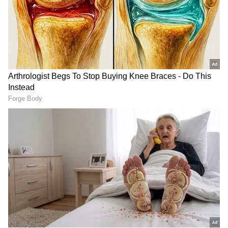
சொத்துக்களை வாங்க வேண்டும் என்ற
வேட்கை இவர்களுக்கு மற்றவர்களை விட
மிக அதிகம்.
வெற்றி ரகசியம்:
இவர்கள்
சோம்பேறித்தனத்திற்கு இடமே கொடுக்க
மாட்டார்கள். செவ்வாயின் அருளால்,
தாங்கள் தொட்ட காரியம் துலங்க
வேண்டும் என்று முனைப்புடன்
செயல்படுவார்கள். வாகனங்கள் மற்றும்
சொகுசு வசதிகள் இவர்களைத் தேடி வரும்.
கடின உழைப்பு இவர்களது ஆயுதம்,
சொத்துக்கள் இவர்களது அடையாளம்!