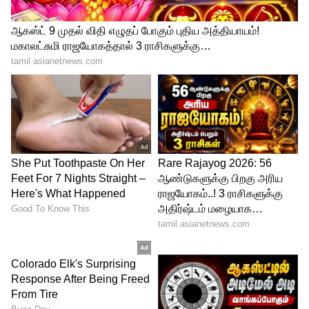
ரிஷப ராசியினருக்கு, வாழ்க்கை என்பது
ஒரு கொண்டாட்டம். சுகபோகங்களை
அனுபவிப்பதில் இவர்கள் கில்லாடிகள்.
ஏன் இவர்களுக்குச் சொத்து சேரும்?
இவர்களிடம் ஒரு அற்புதமான குணம்
உண்டு—எதிர்காலத்தைப் பற்றிய
தொலைநோக்கு பார்வை! ஆடம்பரமாக
வாழ ஆசைப்படுவது போலவே, அந்த
வசதி நிலைத்திருக்க வேண்டும்
என்பதற்காகச் சேமிப்பதிலும் முதலீடு
செய்வதிலும் இவர்கள் கறாராக
இருப்பார்கள்.
வெற்றி ரகசியம்:
இவர்கள் செய்யும் சிறு