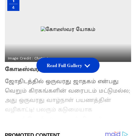
1
4
Image Credit :
Chatgpt
Read Full Gallery
கோடீஸ்வர யோகம்
ஜோதிடத்தில் ஒருவரது ஜாதகம் என்பது
வெறும் கிரகங்களின் வரைபடம் மட்டுமல்ல;
அது ஒருவரது வாழ்நாள் பயணத்தின்
வழிகாட்டி! பலரும் கடுமையாக
உழைக்கிறார்கள், ஆனால் சிலருக்கு
மட்டுமே உழைப்பிற்கேற்ற சொத்து