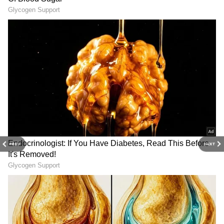
Image Credit :
Chatgpt
1. மேஷம் (Aries) – உழைப்பால் உலகை
வெல்லும் வீரம்!
மேஷ ராசியின் அதிபதியே 'பூமி காரகன்'
எனப்படும் செவ்வாய் பகவான் தான்.
PREV
NEXT
இதுவே இவர்களுக்குக் கிடைக்கும்
மிகப்பெரிய பலம்!
ஏன் இவர்களுக்குச் சொத்து சேரும்?
நிலம், வீடு, மற்றும் அசையா