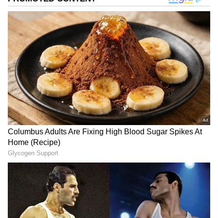
சேர்க்கையும், ஆடம்பரமான வாழ்க்கையும்
இயல்பாகவே அமைகிறது. இதற்குக்
காரணம் என்னவென்று தெரியுமா?
அவர்களுடைய ராசி மற்றும் அதில்
அமர்ந்திருக்கும் கிரகங்களின் ஆதிக்கம்
தான்! கடின உழைப்புடன் இந்த
ராசிக்காரர்களுக்குக் கிடைக்கும்
'கோடீஸ்வர யோகம்' அவர்களைப் பெரும்
பணக்காரர்களாக மாற்றுகிறது.
அப்படியென்றால், எந்தெந்த ராசிகளுக்கு
அந்த அதிர்ஷ்டம் வாய்த்திருக்கிறது?
நீங்களும் அந்தப் பட்டியலில்
இருக்கிறீர்களா? வாருங்கள் பார்க்கலாம்!