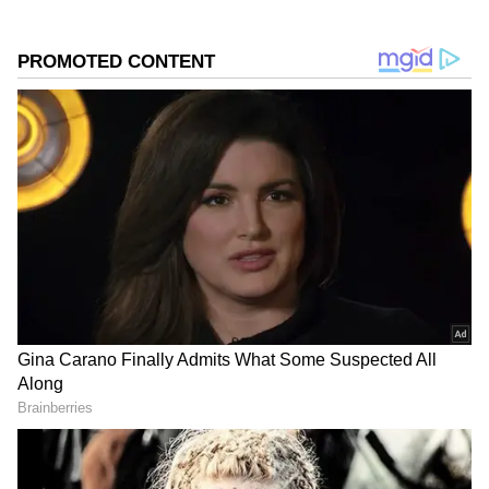
இயற்கையாகவே அதிர்ஷ்டம்,
புத்திசாலித்தனம், தைரியம் ஆகியவை
அதிகமாக இருக்கும் என்று கூறப்படுகிறது.
அதிலும் இந்த 3 ராசிக்காரர்கள் எவ்வளவு
கஷ்டம் வந்தாலும் மீண்டும் எழுந்து
நிற்பார்கள். காலம் கூட இவர்களை அதிக
நேரம் சோதிக்க முடியாது என்பார்கள்.
“கில்லி யாய் சம்பாதிப்பவர்கள்” என்ற
பெயருக்கு சரியாக பொருந்தும் அந்த
ராசிகள் யார் தெரியுமா?
Add Asianetnews Tamil as a Preferred
Source