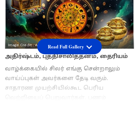
Image Credit :
Asianet News
Read Full Gallery
அதிர்ஷ்டம், புத்திசாலித்தனம், தைரியம்
வாழ்க்கையில் சிலர் எங்கு சென்றாலும்
வாய்ப்புகள் அவர்களை தேடி வரும்.
சாதாரண முயற்சியில்கூட பெரிய
வெற்றியைப் பெறுவார்கள். பணம்
சம்பாதிப்பது மட்டும் அல்லாமல், அதை பல
மடங்கு பெருக்கிக் கொள்ளும் திறமையும்
இவர்களிடம் இருக்கும். ஜோதிட
சாஸ்திரப்படி சில ராசிக்காரர்களுக்கு