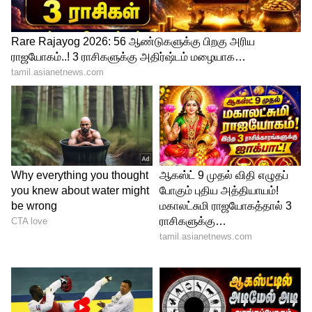
5
Image Credit :
Pixabay
விருச்சிகம் - நுணுக்கமாக கணிப்பார்கள்
விருச்சிக ராசிக்காரர்கள் அமைதியாக
இருப்பார்கள். ஆனால் அவர்களின் மனதில்
எப்போதும் பெரிய இலக்குகள்
ஓடிக்கொண்டே இருக்கும். எந்த
விஷயத்தையும் ஆழமாக ஆராய்ந்து முடிவு
செய்வார்கள். அதனால் இவர்களின்
முடிவுகள் பெரும்பாலும் வெற்றியாக
மாறும்.