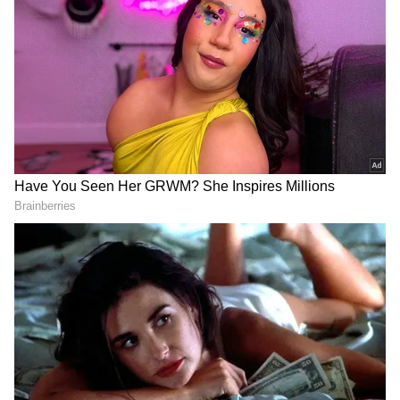
அதிகம். எந்த நபரிடமும் எளிதாக
பழகிவிடுவார்கள். இந்த குணமே
இவர்களுக்கு புதிய வாய்ப்புகளை கொண்டு
வந்து தரும். ஒரே வேலையில் மட்டும்
நம்பிக்கை வைக்காமல், பல வழிகளில்
வருமானம் உருவாக்க நினைப்பார்கள்.
மிதுன ராசிக்காரர்கள் தோல்வியை பார்த்து
பயப்பட மாட்டார்கள். ஒரு திட்டம்
தோல்வியடைந்தால் உடனே அடுத்த
திட்டத்தை தொடங்கிவிடுவார்கள். அதனால்
வாழ்க்கையில் பணவரவு தொடர்ந்து
இருக்கும்.
மிதுன ராசிக்காரர்களின் சிறப்பு
: