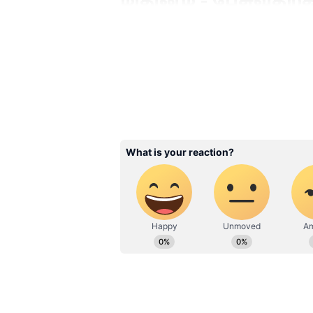
மிதுனம் - பேசுவதற்
மிதுன
ராசி
க்காரர்கள் பேசுவத
என்கிறது ஜோதிடம். எந்த விஷய
இவர்களிடம் இருக்கும் என்றும் 
கவனம் பெறுவார்கள் எனவும் ஜோ
ராசிகாரர்கள் ஒரு சாதாரண அன
அனைவரையும் சிரிக்க வைப்பார
வெல்வது சுலபமல்லையாம். கா
தேர்வு செய்து பேசும் திறன் இவர
எவ்வளவு கோபமாக இருந்தாலும்,
அவர்களை மிதுன ராசியினர் அம
Related Articles
Astrology: திருமணத்