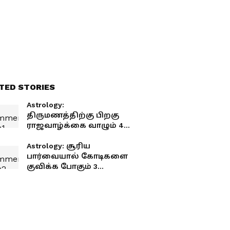
TED STORIES
Astrology:
திருமணத்திற்கு பிறகு
ராஜவாழ்க்கை வாழும் 4
ராசிகள்.! இவர்கள்
அதிகாரம் கொடி கட்டி
Astrology: சூரிய
பறக்குமாம்.!
பார்வையால் கோடிகளை
குவிக்க போகும் 3
ராசிகள்.! ஜூன் மாதம்
முதல் தொட்டதெல்லாம்
துலங்குமாம்.!