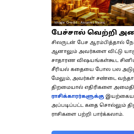
Image Credit :
Asianet News
பேச்சால் வெற்றி அட
சிலருடன் பேச ஆரம்பித்தால் ந
ஆனாலும் அவர்களை விட்டு யாரும
சாதாரண விஷயங்கள்கூட சினிம
சீரியல் கதையை போல பல அடுத்த
மேலும், அவர்கள் சண்டை வந்தாலு
திறமையால் எதிரிகளை அமைதியா
ராசிக்காரர்களுக்கு
இயற்கையாக
அப்படிப்பட்ட கதை சொல்லும் தி
ராசிகளை பற்றி பார்க்கலாம்.