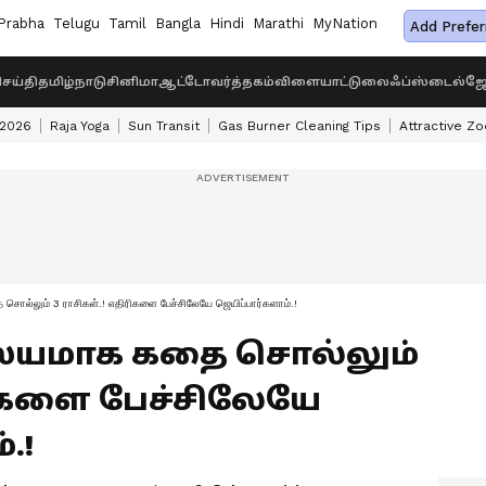
Prabha
Telugu
Tamil
Bangla
Hindi
Marathi
MyNation
Add Prefer
ெய்தி
தமிழ்நாடு
சினிமா
ஆட்டோ
வர்த்தகம்
விளையாட்டு
லைஃப்ஸ்டைல்
ஜோ
 2026
Raja Yoga
Sun Transit
Gas Burner Cleaning Tips
Attractive Zo
ல்லும் 3 ராசிகள்.! எதிரிகளை பேச்சிலேயே ஜெயிப்பார்களாம்.!
ாரஸ்யமாக கதை சொல்லும்
ிரிகளை பேச்சிலேயே
.!