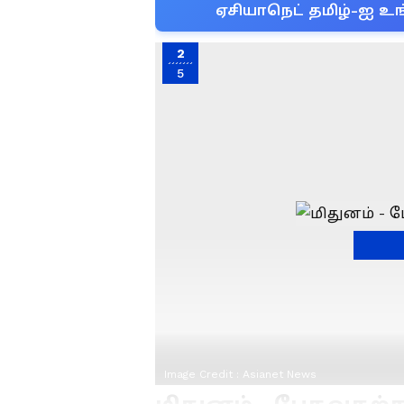
ஏசியாநெட் தமிழ்-ஐ உங
2
5
Image Credit :
Asianet News