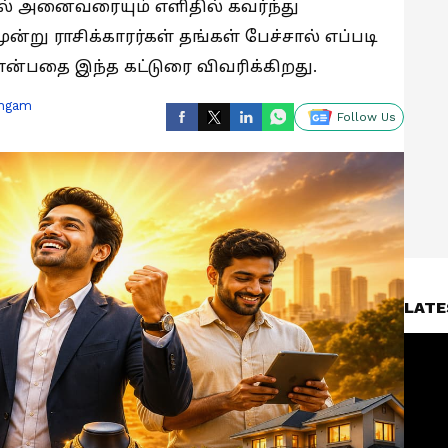
ால் அனைவரையும் எளிதில் கவர்ந்து
ூன்று ராசிக்காரர்கள் தங்கள் பேச்சால் எப்படி
என்பதை இந்த கட்டுரை விவரிக்கிறது.
ingam
Follow Us
LATE