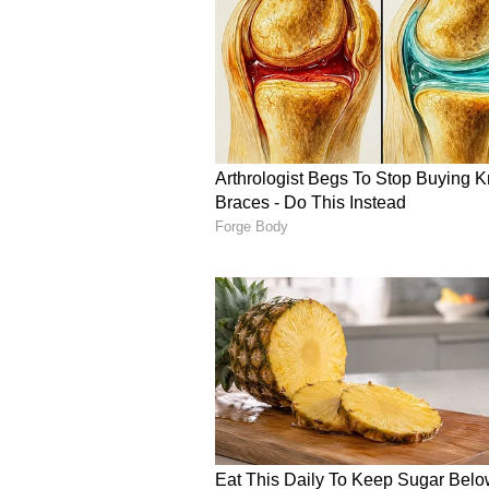
Image Credit :
Asianet News
சிம்மம் - பேச்சில் ஒர
சிம்ம ராசிக்காரர்களின் பேச்சில்
பேசும்போது அனைவரும் கவனமாக
தன்னம்பிக்கை நிறைந்த குரலும
இவர்களுக்கு பெரிய பலமாக இரு
அனுபவமாக மாற்றி சொல்லும் க
நூல்கள். அதனால் நண்பர்கள் வட்
இருப்பார்கள். யாராவது
இந்த ர
கோபப்படாமல் தங்கள் வார்த்தை
“பேச்சிலேயே ஜெயிப்பவர்கள்” 