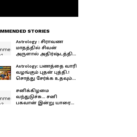
MMENDED STORIES
Astrology : சிராவண
மாதத்தில் சிவன்
அருளால் அதிர்ஷ்டத்தில்
மிதக்கப் போகும் 6
ராசிகள் என்னென்ன?
Astrology: பணத்தை வாரி
வழங்கும் புதன் புத்தி.!
சொத்து சேர்க்க உதவும்
ராகு திசை! யாருக்கு
அதிர்ஷ்டகாலம்
சனிக்கிழமை
தெரியுமா?
வந்துடுச்சு... சனி
பகவான் இன்று யாரை
உயர்த்தப் போகிறார்? 12
ராசிகளுக்கான சூப்பர்
பலன்!