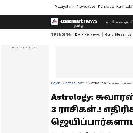
Malayalam
Newsable
Kannada
Kannada
தற்போதைய ச
TRENDING :
DA Hike News
Guru Blessings
HOME
ASTROLOGY
ASTROLOGY: சுவாரஸ்யமாக கதை சொ
Astrology: சுவ
3 ராசிகள்.! எத
ஜெயிப்பார்களாம்