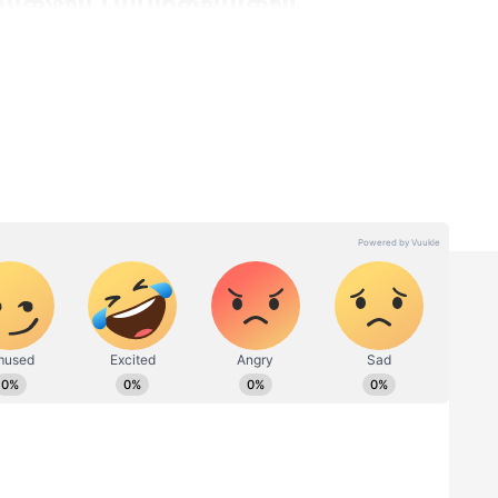
காகவே பிறந்தவர்கள்
ற்காகவே பிறந்தவர்கள் என்று சொல்லலாம்
த்தையும் சுவாரஸ்யமாக மாற்றும் திறன்
நண்பர்கள் கூட்டத்தில் இவர்கள்தான் அதிக
திட நிபுணர்கள் கூறுகின்றனர். மிதுன
ுபவத்தையே நகைச்சுவையுடன் கலந்து சொல்லி
்களாம். விவாதங்களில் கூட இவர்களை
ரணம், சூழ்நிலைக்கேற்ற வார்த்தைகளை உடனே
்களிடம் அதிகம் இருக்குமாம். எதிரிகள்
 தங்களின் புத்திசாலித்தனமான பேச்சால்
ைதியாக்கி விடுவார்கள் என்கிறது ஜோதிடம்.
திற்கு
Astrology: சூரிய