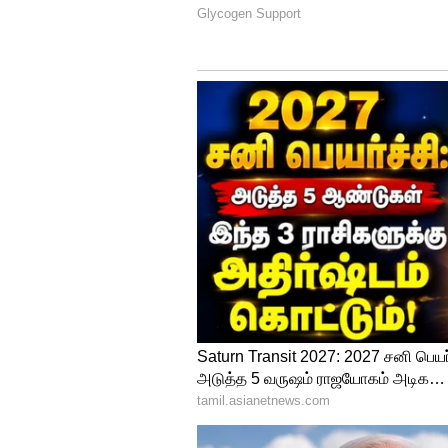
என்றால் அது மிகையல்ல.
4
5