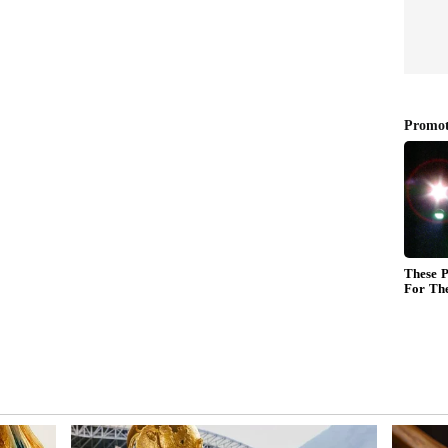
ை
பார்வையால் கோடிகளை
குவிக்க போகும் 3 ராசிகள்.!
 கொடி
ஜூன் மாதம் முதல்
தொட்டதெல்லாம்
துலங்குமாம்.!