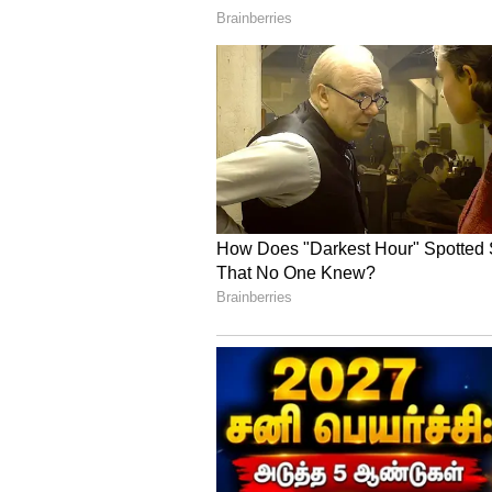
தரப்படும். வயதுவரம்பு 21 முதல
விண்ணப்பிக்கும் நபர்கள் இயற
மூன்று ஆண்டு பணி அனுபவம் க
ஆபிஸ் திறன் பெற்றவராகவும் இ
PEM/PTI-Matron:
PEM/PTI-Matron பணிக்கும் பெண்
ரூ.30,000. வயது 18 முதல் 50 க்க
தேர்ச்சி பெற்றிருந்தால் போதும
எழுதவும் பேசவும் தெரிந்திருக்க
தேர்வு முறை:
விண்ணப்பிக்கும் நபர்களில் தகு
அழைக்கப்படுவார்கள். எஸ்சி, எஸ
செலுத்த வேண்டும். மற்ற பிரிவ
வேண்டும். விண்ணப்பக் கட்டணத்தை 