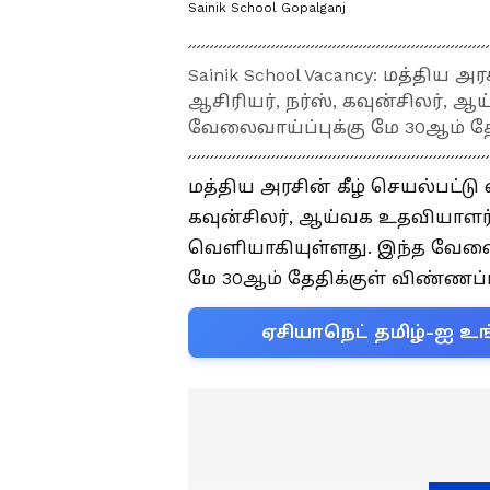
Sainik School Gopalganj
Sainik School Vacancy: மத்திய அ
ஆசிரியர், நர்ஸ், கவுன்சிலர்
வேலைவாய்ப்புக்கு மே 30ஆம் தே
மத்திய அரசின் கீழ் செயல்பட்டு 
கவுன்சிலர், ஆய்வக உதவியாளர
வெளியாகியுள்ளது. இந்த வேலைகள
மே 30ஆம் தேதிக்குள் விண்ணப்ப
ஏசியாநெட் தமிழ்-ஐ உங