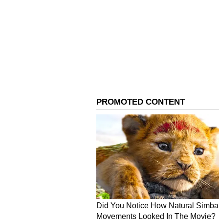
வருட டிப்ளமோ படிப்பையும் முடி
பணி அனுபவம் இருப்பதும் அவச
நர்ஸ்:
நர்ஸ் பணிக்கு பெண்கள் மட்டுமே
கொடுக்கப்படும். 18 முதல் 50 வ
செய்யப்பட்டுள்ளது. செவிலியர்
பட்டப்படிப்பை முடித்தவராக வேண
ஆய்வக உதவியாளர்:
ஆய்வக உதவியாளர் (வேதியியல்) 