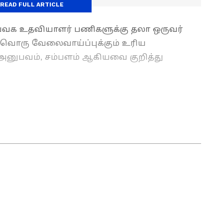
READ FULL ARTICLE
 ஆய்வக உதவியாளர் பணிகளுக்கு தலா ஒருவர்
்வொரு வேலைவாய்ப்புக்கும் உரிய
ன்அனுபவம், சம்பளம் ஆகியவை குறித்து
ுக்கு செய்தி எழுதுவதில் 6 ஆண்டுகள் அனுபவம்
ளாக ஏசியாநெட் நியூஸ் தமிழில் உதவி
ுகிறார். வணிகம், தொழில்நுட்பம், கல்வி, அரசியல்
இதற்கு முன்பு டைம்ஸ் இன்டர்நெட்டில்