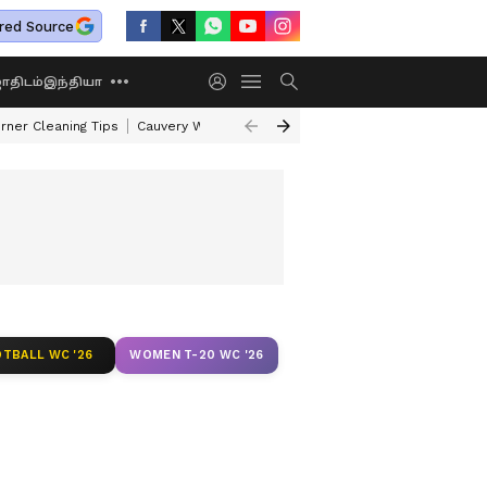
red Source
திடம்
இந்தியா
rner Cleaning Tips
Cauvery Water Dispute Row
Shasha Rajayoga
Gaj
TBALL WC '26
WOMEN T-20 WC '26