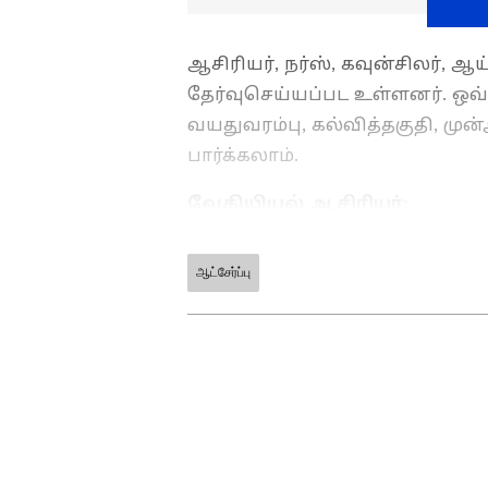
ஆசிரியர், நர்ஸ், கவுன்சிலர்,
தேர்வுசெய்யப்பட உள்ளனர். ஒவ
வயதுவரம்பு, கல்வித்தகுதி, மு
பார்க்கலாம்.
வேதியியல் ஆசிரியர்:
ஆட்சேர்ப்பு
ABOUT THE AUTHOR
SG Balan
SB
முதுகலை பட்டதாரி. டிஜிட்டல
கொண்டவர். கடந்த 2 ஆண்டுக
ஆசிரியராகப் பணிபுரிந்து வர
செய்திகளில் ஆர்வமுள்ளவர். 
பணிபுரிந்தார்.