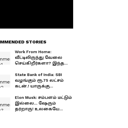
MMENDED STORIES
Work From Home:
வீட்டிலிருந்து வேலை
செய்கிறீர்களா? இந்த
பழக்கங்கள் உங்கள்
Career-ஐ அடுத்த
State Bank of India: SBI
கட்டத்திற்கு கொண்டு
வழங்கும் ரூ.75 லட்சம்
செல்லும்!
கடன்.! யாருக்கு
கிடைக்கும்? எப்படி
விண்ணப்பிப்பது?
Elon Musk: சம்பளம் மட்டும்
இல்லை... ஷேரும்
தர்றாரு! உலகையே
ஆச்சரியப்பட வைத்த
எலான் மஸ்க்! வேலை
இருந்தா