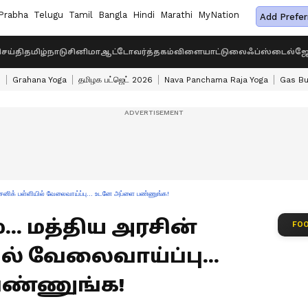
Prabha
Telugu
Tamil
Bangla
Hindi
Marathi
MyNation
Add Prefer
ெய்தி
தமிழ்நாடு
சினிமா
ஆட்டோ
வர்த்தகம்
விளையாட்டு
லைஃப்ஸ்டைல்
ஜோ
s
Grahana Yoga
தமிழக பட்ஜெட் 2026
Nava Panchama Raja Yoga
Gas Bu
சைனிக் பள்ளியில் வேலைவாய்ப்பு... உடனே அப்ளை பண்ணுங்க!
்... மத்திய அரசின்
FOO
ல் வேலைவாய்ப்பு...
ண்ணுங்க!