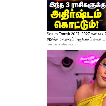
Bank of India, Narainia Branch (C
வேண்டும். எஸ்பிஐ வங்கி மூலம
விண்ணப்பிக்கும் முறை:
www.ssgopalganj.in
என்ற அதிகார
விண்ணப்பத்தை டவுன்லோடு செய்து
செய்து அனுப்ப வேண்டும். உரி
சான்றொப்பம் செய்து அனுப்ப வ
அனுப்பவேண்டிய முகவரி:
The Principal, Sainik School Gop
விண்ணப்பங்கள் வந்து சேர வ
இந்த வேலைவாய்ப்பு குறித்து க
கொடுக்கப்பட்டுள்ள இணைப்பை கி