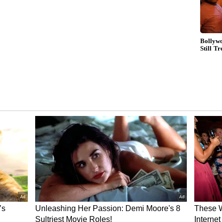
த்திருக்க வேண்டும். குறைந்தபட்சம் ஓர் ஆண்டு
ியம்.
 விண்ணப்பிக்கலாம். மாதம் ரூ. 25,500 சம்பளம்
ரை வயது வரம்பு நிர்ணயம்
 படிப்பில் டிப்ளமோ அல்லது இளநிலை
்டும்.
பணிக்கு மாதம் ரூ. 28,000 சம்பளம்