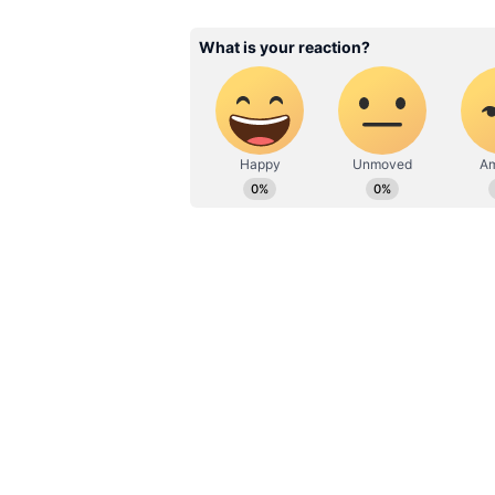
பி.ஜி.டி. வேதியியல் ஆசிரியர் ப
இந்தப் பணிக்கு வயது வரம்பு 2
துறையில் முதுகலை பட்டம் பெற்று,
ஹிந்தி, ஆங்கிலம் ஆகிய இரு மெ
வேண்டும்.
கவுன்சிலர்:
கவுன்சிலர் பணிக்கு மாதம் ரூ. 
வயது வரம்பு 26 முதல் 45 வரை
முதுகலை பட்டம் பெற்று, வழி