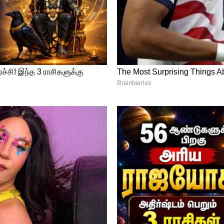
ode-09212) என்ற பெயருக்கு டி.டி. எடுத்து அனுப்ப
் ஆன்லைனிலும் செலுத்தலாம்.
பூர்வ இணையதளத்தில் கொடுக்கப்பட்டுள்ள
, பிரிட்ண் எடுத்து, முழுமையாக பூர்த்தி
ய சான்றிதழ் நகல்களையும் இணைத்து சுய
ேண்டும்.
alganj, PO – HATHWA, DIST-GOPALGANJ,BIHAR-841 436
ேண்டிய கடைசி நாள்: 30.05.2024
ூடுதல் விவரங்கள் அறிய கீழே
ளிக் செய்து பார்க்கலாம்.