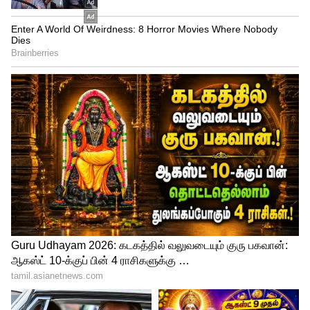
தேர்வுகள் அடிப்படையில் தகுதியானவர்
மருத்துவ பரிசோதனைக்கு
அனுமதிக்கப்படுவர். எழுத்துத் தேர்வில்
பெறும் மதிப்பெண்கள் அடிப்படையில்
இறுதி பட்டியல் தயார் செய்யப்படும்.
மேலும் படிக்க:
ரூ 1. 80 லட்சம் சம்பளத்தில்
ONGC நிறுவனத்தில் சூப்பர் வேலை..
விண்ணப்பிக்க நாளை தான் கடைசி..
விவரம் இங்கே