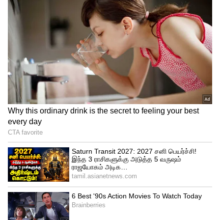
சம்பள விவரம்:
துணைக் காவல் ஆய்வாளர் பணிக்கு நிலை
5யின் படி மாத சம்பளமாக ரூ. 29,200 - ரூ.
92,300 வரை வழங்கப்படும்.
அதே போல் தலைமை காவலர் பணிக்கு
நிலை 4யின் படி மாத சம்பளமாக ரூ. 25,500
- ரூ. 81,100 வரை வழங்கப்படும்.
தேர்வு செய்யப்படும் முறை :
உடற்தகுதி, எழுத்து, திறனறிவு ஆகிய