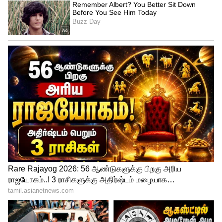
2 சதவீதம் சரிவு
அதேசமயம், டாலருக்கு எதிராக ரூபாயின்
மதிப்பு தொடர்ந்து சரிந்து வருவதால் ரிசர்வ்
வங்கி தலையிட வேண்டும். மே மாத
இறுதிக்குள் டாலருக்கு எதிராக ரூபாய்
மதிப்பு ரூ.78 ஆகவும் ஜூன் மாத இறுதியில்
79 ரூபாயாக சரியலாம் என பொருளாதார
வல்லுநர்கள் தெரிவி்க்கிறார்கள்.