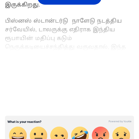
இருக்கிறது.
பிஸ்னஸ் ஸ்டான்டர்டு நாளேடு நடத்திய
சர்வேயில், டாலருக்கு எதிராக இந்திய
ரூபாயின் மதிப்பு கடும்
நெருக்கடியைச்சந்தித்து வருவதால், இந்த
மாத இறுதிக்குள் 78 ரூபாயாகச் சரியும்
என்று கூறப்பட்டுள்ளது.
LATEST VIDEOS