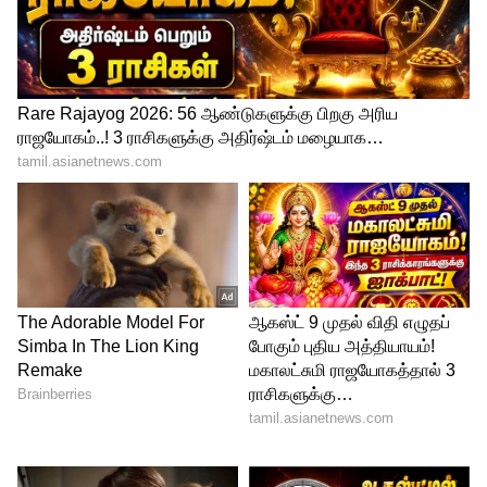
அதானி குழுமத்தில் உள்ள அதானி க்ரீன்
எனர்ஜி நிறுவனத்தின் பங்குகள் விலை 20
சதவீதம் அதிகரித்ததன்விளைவுதான்
அதானிக்கு 900 கோடி டாலர் கூடுதலாக
சொத்து சேர்ந்தது. மும்பைப்
பங்குச்சந்தையின் முடிவில் அதானி க்ரீன்
எனர்ஜியின் ஒரு பங்கு மதிப்பு ரூ.2,788ஆக
அதிகரித்தது. பங்குச்சந்தையில் டாப்10
மதிப்பு மிக்க பட்டியலிலும் க்ரீன் எனர்ஜி
இடம் பிடித்தது.
அந்நிய முதலீடு
பார்தி ஏர்டெல் நிறுவனத்தின் மதிப்பைவிட