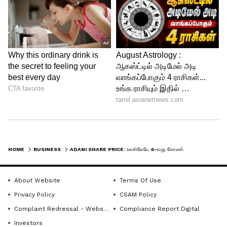
அதானியின் க்ரீன் எனர்ஜி நிறுவனத்தின்
சொத்து நேற்றைய வர்த்தக்தில் அதிகரி்த்து,
ரூ.4.22 லட்சம் கோடியாகஉயர்ந்தது. அதானி
க்ரீன் எனர்ஜியின் பங்குகளும் கடந்த 2
நாட்களில் 29 சதவீதம் வளர்ச்சி அடைந்தன.
HOME
BUSINESS
ADANI SHARE PRICE: உலகிலேயே 6-வது கோடீஸ்வரர்: கவுதம் அதானியின் சொத்து ஒரே நாளில் 900 கோடி டாலர் உயர்வு
About Website
Terms Of Use
Privacy Policy
CSAM Policy
Complaint Redressal - Website
Compliance Report Digital
Investors