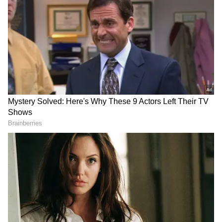
DOWNLOAD APP
வணிகம்
(Business Ideas in Tamil)
,
வங்கிகள்
(Banking News)
, நிதி, இந்திய
பொருளாதாரம் , உலக சந்தை, பங்கு
சந்தை, முதலீடு உள்ளிட்ட பல்வேறு
தகவல்கள் மற்றும் சமீபத்திய நிதி
செய்திகள் அனைத்தையும் ஏஷ்யாநெட்
தமிழ் நியூஸில் படிக்கலாம்.