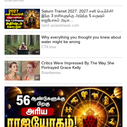
அதானி க்ரீன் நிறுவனம்