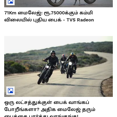
71Km மைலேஜ்: ரூ.75000க்கும் கம்மி
விலையில் புதிய பைக் - TVS Radeon
ஒரு லட்சத்துக்குள் பைக் வாங்கப்
போறீங்களா? அதிக மைலேஜ் தரும்
பைக்கை பார்த்து வாங்குங்க!