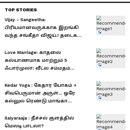
TOP STORIES
Vijay - Sangeetha:
பிரியமானவருக்காக இறங்கி
வந்த சங்கீதா விஜய்.! தடைகளை
உடைத்து குடும்பத்தை ஒன்று
சேர்த்தது யார் தெரியுமா?!
Love Marriage: காதலை
கல்யாணமாக மாற்றும் 5
ஃபார்முலா: வீட்ல சம்மதம்
வாங்குவது இனி ஈஸி..!
Kedar Yoga : கேதார யோகம் +
சிவபெருமான் அருள்... ஒரே
கல்லுல ரெண்டு மாங்கா
அடிக்கப்போகும் 5 ராசிகள்
Ilaiyaraaja : நீச்சல் குளத்தில்
மெலடி பாடலா?