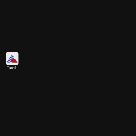
திரையுலகில் அறிமுகம்:
Tamil
மலையாள திரையுலகில் அறிமுகமான
இவர், தற்போது தமிழ் திரையுலகிலும்
பிஸியான நடிகையாக மாறியுள்ளார்.
Image credits: Instagram