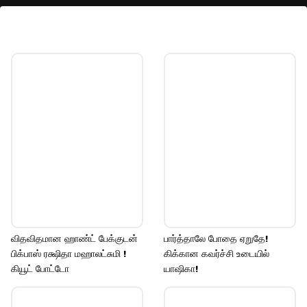
ஐஸ்வர்யா லட்சுமியின்
புகைப்படங்கள்:
அந்த வகையில் தற்போது பெல்ஸ் பேண்ட்
மற்றும் கிராப் டாப்பில் ஒரு தினுசாக
போஸ் கொடுத்துள்ளார். ஐஸ்வர்யா
லட்சுமியின் புகைப்படங்கள் வைரலாக
பார்க்கப்பட்டு லைக்குகளை குவித்து
வருகிறது.
Image credits: Instagram
விதவிதமான ஹாண்ட் பேக்குடன்
பார்த்தாலே போதை ஏறுதே!
பிக்பாஸ் ரக்ஷிதா மஹாலட்சுமி !
கிக்கான கவர்ச்சி உடையில்
கியூட் போட்டோ
யாஷிகா!