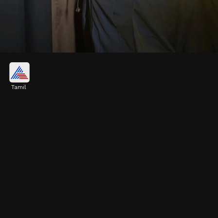
போட்டோ ஷூட்:
Tamil
தொடர்ந்து தமிழ் மற்றும் மலையாள
திரையுலகில் கவனம் செலுத்தி வரும்,
ஐஸ்வர்யா லட்சுமி விதவிதமாக போட்டோ
ஷூட் செய்து வெளியிட்டு வருகிறார்.
Image credits: Instagram