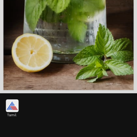
மன அழுத்தத்தைக் குறைக்கும்
Tamil
தினமும் புதினா தண்ணீர் குடிப்பது மன
அழுத்தத்தைக் குறைத்து, மனதை
அமைதிப்படுத்தவும், ரிலாக்ஸாக உணரவும்