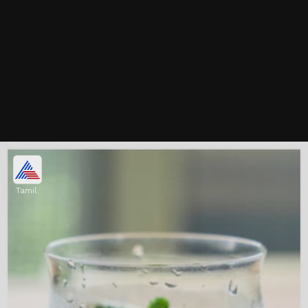
சரும ஆரோக்கியத்தை
மேம்படுத்தும்
Tamil
தினமும் புதினா தண்ணீர் குடித்துவந்தால்,
சருமத்தில் உள்ள கறைகள் மற்றும்
தழும்புகள் நீங்கி, சரும ஆரோக்கியம்
மேம்படும்.
Image credits: Getty