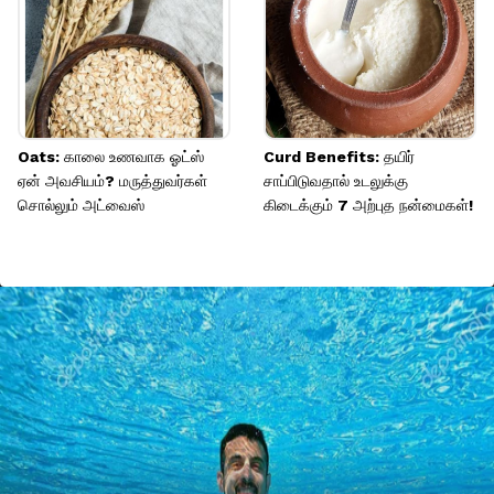
Oats: காலை உணவாக ஓட்ஸ்
Curd Benefits: தயிர்
ஏன் அவசியம்? மருத்துவர்கள்
சாப்பிடுவதால் உடலுக்கு
சொல்லும் அட்வைஸ்
கிடைக்கும் 7 அற்புத நன்மைகள்!