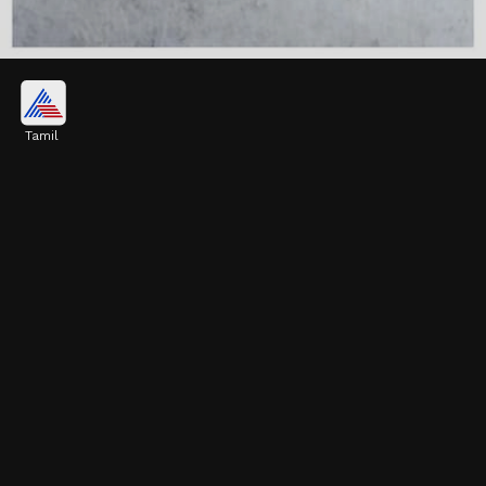
நோய்களை எதிர்த்துப்
போராடும்
Tamil
புதினாவில் ஆன்டிஆக்ஸிடன்ட்கள்
அதிகமாக உள்ளன. இது உடலில் ஏற்படும்
ஆக்ஸிடேட்டிவ் ஸ்ட்ரெஸ் மற்றும்
வீக்கத்தைக் குறைத்து, நாள்பட்ட
நோய்களை எதிர்த்துப் போராடும்.
Image credits: Getty