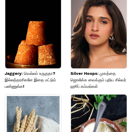
புதினாவில் வைட்டமின்கள் மற்றும்
தாதுக்கள் அதிக அளவில் உள்ளன. இது
உடலின் நோய் எதிர்ப்பு சக்தியை
அதிகரிக்க பெரிதும் உதவும்.
Image credits: Getty
Jaggery: வெல்லம் உருகுதா?
Silver Hoops: முகத்தை
இல்லத்தரசிகளே இதை மட்டும்
ஜொலிக்க வைக்கும் புதிய சில்வர்
பண்ணுங்க!
ஹூப் கம்மல்கள்