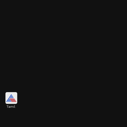
வீட்டுக்கு அழகான லுக்
Tamil
ஸ்நேக் பிளான்ட் பார்ப்பதற்கு மிகவும்
அழகாக இருக்கும். இதை வீட்டில்
வைத்தால், வீட்டிற்கு ஒரு தனித்துவமான