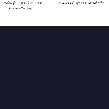
கலர்ஃபுல் புடவை ஸ்டைல்கள்:
லைட்வெயிட் ஜும்கா டிசைன்கள்!
மாடர்ன் எத்னிக் வேர்!