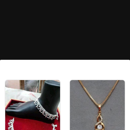
பூச்சிகளை விரட்டும்
பூச்சிகளை அண்டவிடாமல் தடுக்கும்
ஆற்றல் ஸ்நேக் பிளான்ட் செடிக்கு உண்டு.
எனவே, இதை வீட்டிற்குள் வளர்ப்பது
மிகவும் நல்லது.
Image credits: Getty