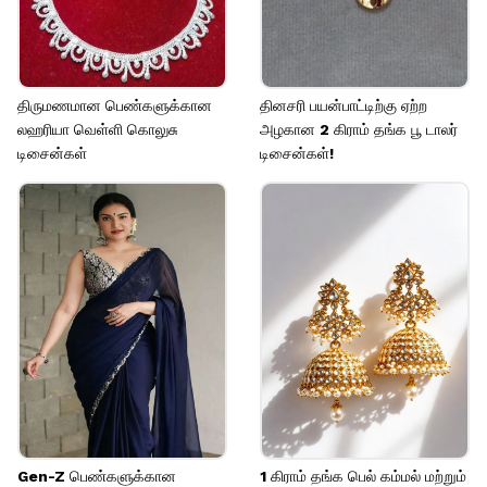
திருமணமான பெண்களுக்கான
தினசரி பயன்பாட்டிற்கு ஏற்ற
லஹரியா வெள்ளி கொலுசு
அழகான 2 கிராம் தங்க பூ டாலர்
டிசைன்கள்
டிசைன்கள்!
Gen-Z பெண்களுக்கான
1 கிராம் தங்க பெல் கம்மல் மற்றும்