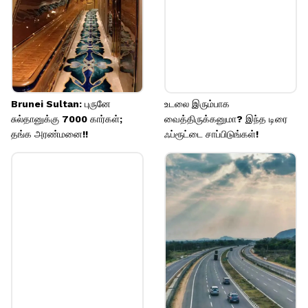
Brunei Sultan: புருனே
உடலை இரும்பாக
சுல்தானுக்கு 7000 கார்கள்;
வைத்திருக்கனுமா? இந்த டிரை
தங்க அரண்மனை!!
ஃப்ரூட்டை சாப்பிடுங்கள்!