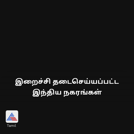
இறைச்சி தடைசெய்யப்பட்ட
இந்திய நகரங்கள்
Tamil