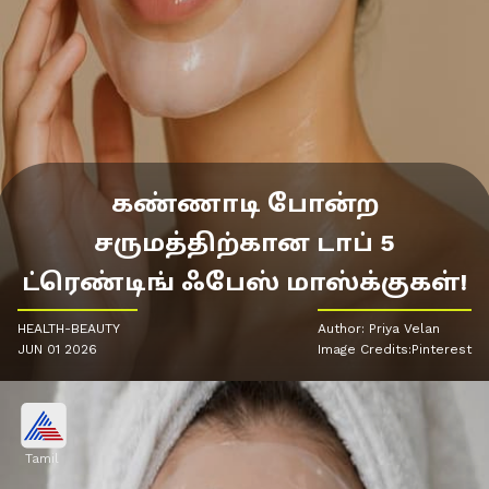
கண்ணாடி போன்ற
சருமத்திற்கான டாப் 5
ட்ரெண்டிங் ஃபேஸ் மாஸ்க்குகள்!
HEALTH-BEAUTY
Author: Priya Velan
JUN 01 2026
Image Credits:Pinterest
Tamil