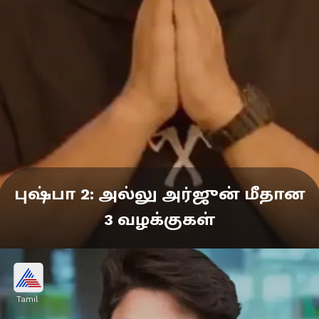
புஷ்பா 2: அல்லு அர்ஜுன் மீதான
3 வழக்குகள்
Tamil