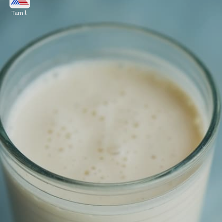
வைக்கவும்
Tamil
சூடான பாலை நேரடியாக ஃபிரிட்ஜில்
வைக்காதீர்கள். இது ஃபிரிட்ஜின்
வெப்பநிலையை அதிகரித்து, பாலுடன்
சேர்த்து மற்ற பொருட்களையும்
கெட்டுப்போகச் செய்துவிடும்.
Image credits: Getty