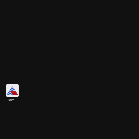
பால் திரியாமல் தடுக்க ஒரு
சூப்பர் ஐடியா
Tamil
பால் கொஞ்சம் பழையதாகிவிட்டது போலத்
தோன்றினால், அல்லது வெளியே அதிக
வெப்பம் இருந்தால், பாலைக்