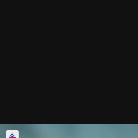
ஆறிய பின் ஃபிரிட்ஜில்