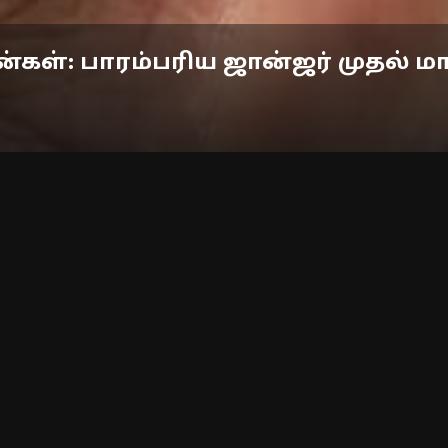
்கள்: பாரம்பரிய ஜான்ஜர் முதல் ம