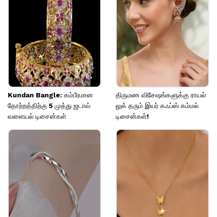
அசௌகரியம் இல்லாமல் சுறுசுறுப்பாக
வைத்திருக்க உதவும்.
Image credits: Pinterest
Kundan Bangle: கம்பீரமான
திருமண விசேஷங்களுக்கு ராயல்
தோற்றத்திற்கு 5 முத்து ஜடாவ்
லுக் தரும் இயர் கஃப்ஸ் கம்மல்
வளையல் டிசைன்கள்
டிசைன்கள்!