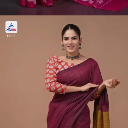
மஸ்லின் புடவைகள்:
Tamil
மென்மையான தொடுதலைத் தரும்
மஸ்லின் துணிகள் கோடை வெயிலுக்கு
மிகச் சிறந்த தேர்வு. இவை உடலுக்குக்
குளிர்ச்சியைத் தருவதோடு, பார்ப்பதற்கு
மிகவும் நளினமான தோற்றத்தைக்
கொடுக்கும்.
Image credits: Pinterest