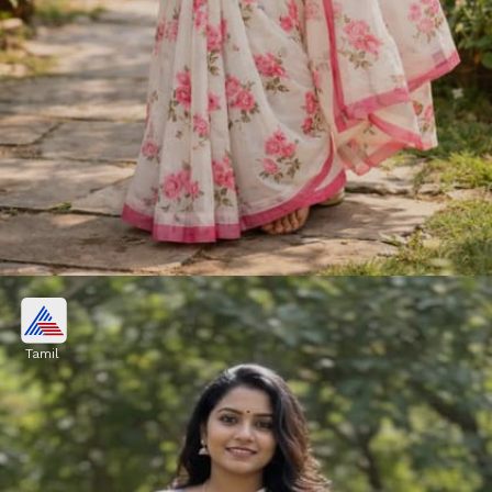
பருத்தி புடவைகள் :
Tamil
கோடையில் உடலை இதமாகவும்,
காற்றோட்டமாகவும் வைத்திருக்க பியூர்
காட்டன் புடவைகளே சிறந்த தேர்வு. இவை
வியர்வையை எளிதில் உறிஞ்சி, நாள்
முழுவதும் நமக்கு தனி சுகத்தைத் தரும்.