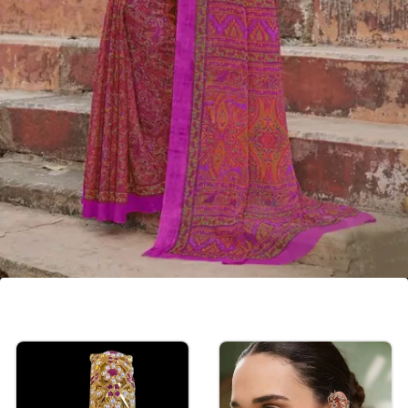
ஷிஃப்பான் புடவைகள் :
எடைக் குறைவாகவும், காற்றில் மிதப்பது
போன்ற உணர்வையும் தருபவை
ஷிஃப்பான் புடவைகள். நாள் முழுவதும்