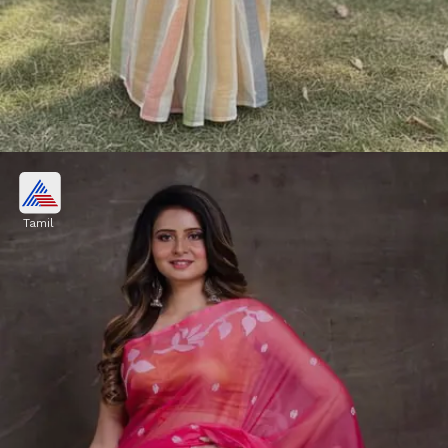
லினன் புடவைகள்:
Tamil
சமீபகாலமாக பெண்களின் ஃபேவரிட்
லிஸ்ட்டில் இருப்பது லினன் ரகங்கள். இது
இலகுவாகவும், காற்றோட்டமாகவும், அதே
சமயம் உடலோடு ஒட்டாமல் கொஞ்சம்
ஃபார்மல் லுக் தரக்கூடியதாகவும்
இருக்கும்.
Image credits: Pinterest