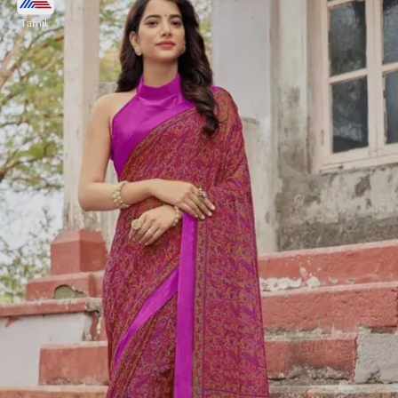
Tamil
சுற்றுச்சூழலுக்கு உகந்த, முற்றிலும்
இயற்கையான முறையில் நெய்யப்படும்
காதி ஆடைகள் கோடையில் உடலை
இதமாக வைத்திருக்க உதவும்.
Image credits: Pinterest