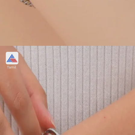
கல் பதித்த பிரேஸ்லெட்:
Tamil
சிறிய கற்கள், நுண் வேலைப்பாடுகள்
கொண்ட இந்த டிசைன் என்றும் ஃபேஷன்.
புடவை, சுடிதார் போன்ற பாரம்பரிய
ஆடைகளுக்கு இது மிகச் சிறந்த தேர்வு.
Image credits: Pinterest