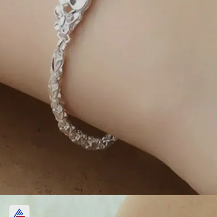
மலர் வடிவ பிரேஸ்லெட்: