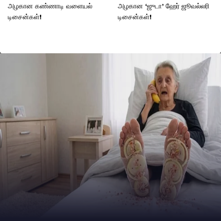
அழகான கண்ணாடி வளையல்
அழகான ‘ஜுடா’ ஹேர் ஜூவல்லரி
டிசைன்கள்!
டிசைன்கள்!