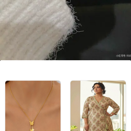
கடா ஸ்டைல் பிரேஸ்லெட்:
அகலமான இந்த கடா பிரேஸ்லெட்
கைகளுக்கு நிறைவான, அரச குடும்பத்து
கம்பீர தோற்றத்தைத் தரும். இது அனைத்து
ஆடைகளுக்கும் பிரமாதமாகப் பொருந்தும்.
Image credits: Pinterest