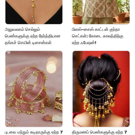
அலுவலகம் செல்லும்
பிளஸ்-சைஸ் காட்டன் குர்தா
பெண்களுக்கு ஏற்ற நேர்த்தியான
செட்கள்: கோடை காலத்திற்கு
தங்கச் செயின் டிசைன்கள்
ஏற்ற ஃபேஷன்!
புடவை மற்றும் சுடிதாருக்கு ஏற்ற 7
திருமணப் பெண்களுக்கு ஏற்ற 7