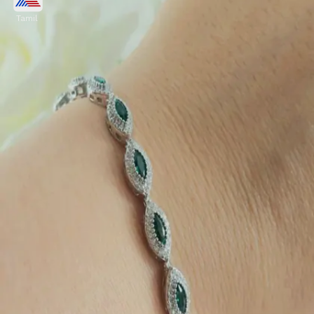
Tamil
மலர்களின் வடிவத்தில் உள்ள இந்த
வெள்ளி வளையல்கள் கைகளுக்கு தனி
அழகைத் தருகின்றன. எளிமையான
டிசைன்களை விரும்புவோருக்கு இது மிகச்
சிறந்த தேர்வாகும்.
Image credits: Pinterest