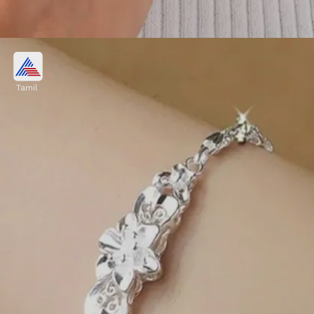
இரட்டை அடுக்கு பிரேஸ்லெட்:
Tamil
இளம் பெண்கள் & மாணவிகளுக்குப்
பிடித்த மாடர்ன் டிசைன்! இரண்டு
வளையல்களை ஒன்றாக அணிந்தது
போன்ற இரட்டை அடுக்கு (Double Layer)
லுக் கைகளுக்கு அழகான, ஸ்டைலிஷ்
தோற்றத்தைத் தரும்.
Image credits: Pinterest