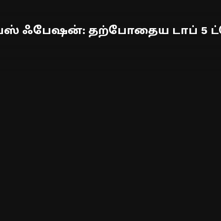
ஸ் ஃபேஷன்: தற்போதைய டாப் 5 ட்ர