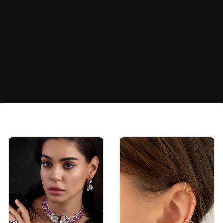
ராயல் மயில் ஸ்டட் (Royal Peacock
Stud):
விசேஷங்களுக்கு ஏற்ற மயில் வடிவ
அடுக்கு வடிவமைப்பு மற்றும் மணிகள்
கொண்ட இந்த நகைகள், உங்களுக்கு ஒரு
ராஜ கம்பீர தோற்றத்தைத் தரும் சிறந்த
தேர்வாகும்.