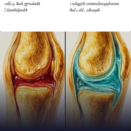
பார்ட்டி வேர் ஜுவல்லரி
: கல்லூரி மாணவர்களுக்கான
ட்ரெண்டுகள்!
லேட்டஸ்ட் ஃபேஷன்