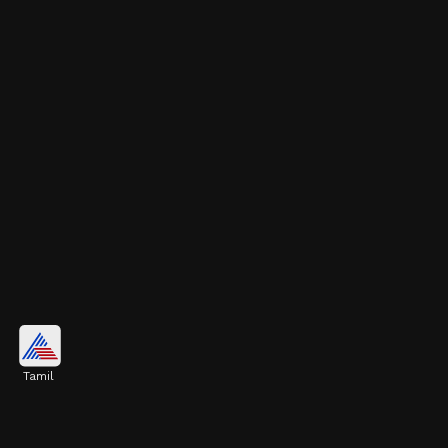
டைமண்ட் ஷேப் புளோரல் ஸ்டட்
(Diamond Shaped Floral Stud):
Tamil
சற்று எடுப்பான மற்றும் போல்டான
தோற்றத்தை விரும்புபவர்களுக்கானது