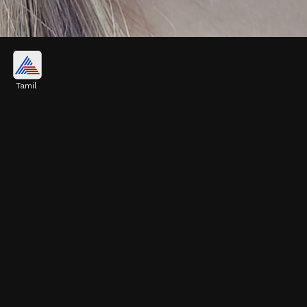
ஓவல் ஷேப் லீஃப் ஸ்டட் (Oval
Shape Leaf Stud):
Tamil
தினசரி பயன்பாட்டிற்கு ஏற்ற ஓவல் வடிவ
இலை நக்காஷி கம்மல். இதன் சுற்றிலும்
உள்ள முத்து பார்டர் இதற்கு ஒரு
உன்னதமான (Classic) தோற்றத்தைத்
தருகிறது.
Image credits: Pinterest