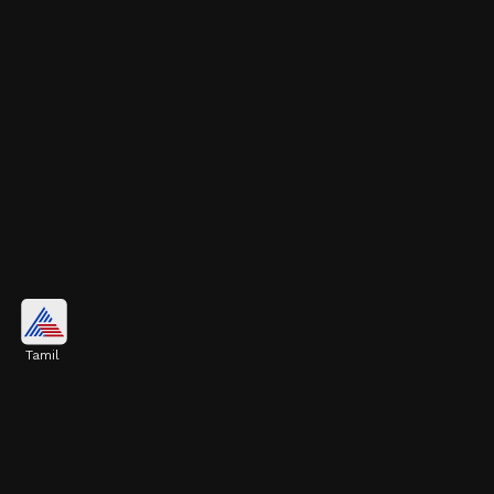
ஹாஃப் மூன் மயில் ஸ்டட் (Half
Moon Peacock Stud):
Tamil
இந்த மயில் வடிவ பிறை கம்மல், மேட்
ஃபினிஷ் மற்றும் நேர்த்தியான நக்காஷி
வேலைப்பாடுகளுடன் உங்களுக்கு ஒரு