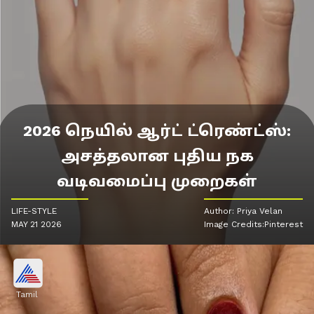
2026 நெயில் ஆர்ட் ட்ரெண்ட்ஸ்:
அசத்தலான புதிய நக
வடிவமைப்பு முறைகள்
LIFE-STYLE
Author: Priya Velan
MAY 21 2026
Image Credits:Pinterest
Tamil