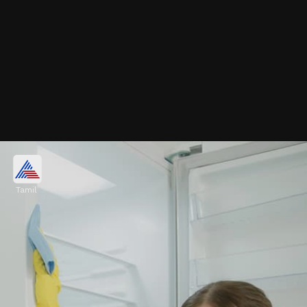
பழைய செய்தித்தாள்
Tamil
ஃப்ரிட்ஜை சுத்தமாக வைத்திருக்கவும்,
துர்நாற்றத்தைத் தவிர்க்கவும், பழைய
செய்தித்தாளை மடித்து ஃப்ரிட்ஜ் தட்டில்
வைக்கவும். இது ஈரப்பதத்தையும்
துர்நாற்றத்தையும் உறிஞ்ச உதவும்.