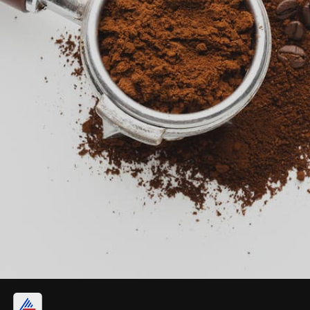
காபி பொடி