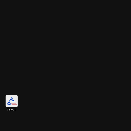
ஆக்டிவேட்டட் கார்பன்
Tamil
ஆக்டிவேட்டட் கார்பன் ஃப்ரிட்ஜின்
துர்நாற்றத்தை உறிஞ்சிவிடும். ஒரு
கிண்ணத்தில் சிறிதளவு ஆக்டிவேட்டட்