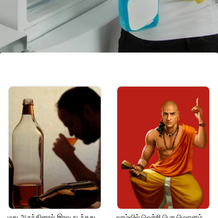
ஃப்ரிட்ஜை சுத்தம் செய்வது
எப்படி
ஃப்ரிட்ஜில் அதிக துர்நாற்றம் இருந்தால்,
வினிகர் மற்றும் தண்ணீரை சம அளவில்
கலந்து ஒரு ஸ்ப்ரே பாட்டிலில் நிரப்பி
ஸ்ப்ரே செய்து, துணியால் ஃப்ரிட்ஜை
சுத்தம் செய்யவும்.
மது அருந்தினால் இரவு நடந்தது
வாழ்வில் வெற்றி பெற மௌனம்