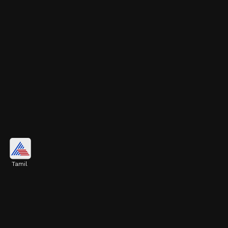
ஃப்ரிட்ஜில் துர்நாற்றம் ஏன்
வருகிறது?
Tamil
பழைய உணவு இருப்பதாலும், பாக்டீரியா
வளர்ச்சியாலும் ஃப்ரிட்ஜில்
துர்நாற்றம் ஏற்படுகிறது. இதை எப்படி