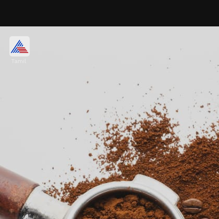
எலுமிச்சை மற்றும் ஆரஞ்சு
தோல்
Tamil
எலுமிச்சை மற்றும் ஆரஞ்சு தோலை
ஃப்ரிட்ஜில் வைக்கவும். இது ஃப்ரிட்ஜில்
புத்துணர்ச்சியையும் நறுமணத்தையும்
தரும். இந்தத் தோல்களை 3 அல்லது 4
நாட்களுக்கு ஒரு முறை மாற்றவும்.