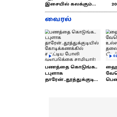
இசையில் கலக்கும்
20
தமிழன்... எழில்
த
குமரனின்
வ
வைரல்
எக்ஸ்குளூசிவ்
ந
நேர்காணல்
0
பணத்தை கொடுங்க..
ஹைத
டபுளாக
வே
தாரேன்..தூத்துக்குடியி
பெண
ல் கோடிக்கணக்கில்
உல்
சுருட்டிய போலி
தலை
முள்படுக்கை
பிட
சாமியார்!