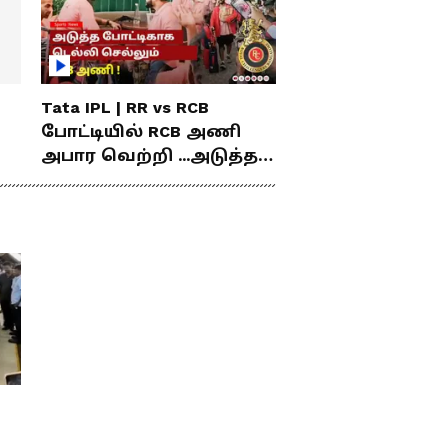
Tata IPL | RR vs RCB
போட்டியில் RCB அணி
அபார வெற்றி ...அடுத்த
போட்டிகாக டெல்லி
செல்லும் RCB அணி !