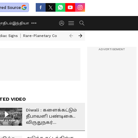
red Source
திடம்
இந்தியா
diac Signs
Rare-Planetary Conjunction After 12 Years
How To Exchange 
TED VIDEO
Diwali : களைக்கட்டும்
தீபாவளி பண்டிகை..
W PLAYING
விருதுநகர்
சந்தையில் ரூ.1 கோடி
விற்பனையான