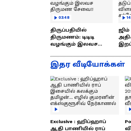
03:48
14
திருப்பதியில்
ஜிம
திருமணம்: டிடிடி
அதிக
வழங்கும் இலவச
இறப்புக
திருமண சேவை!!
எப்ப
ராஜீ
இதர வீடியோக்கள்
Exclusive : ஹிப்ஹாப்
Po
ஆதி பாணியில் ராப்
வ