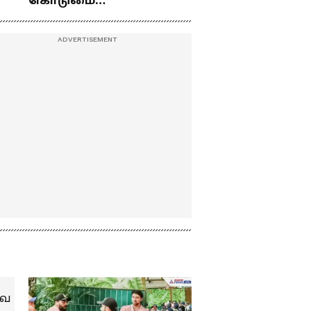
கொடுமை
விவகாரத்தில்
திருமாவளவன் பேட்டி
து
பண்ணிட்டோம்
...மேடையில் கலகலப்பாக
கலாய்த்து பேசிய நடிகர்
சூரி !