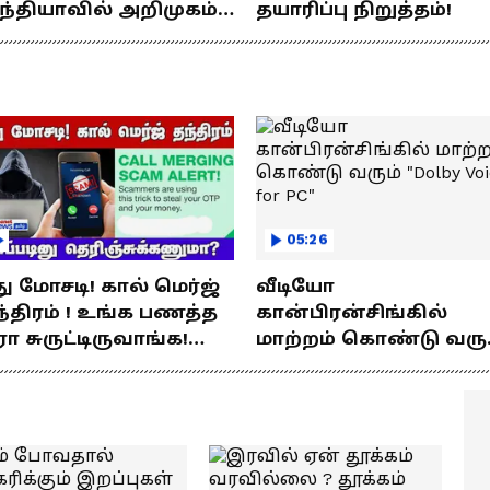
ந்தியாவில் அறிமுகம்!
தயாரிப்பு நிறுத்தம்!
ே சார்ஜில் 307கி.மீ
யணம்!
05:26
து மோசடி! கால் மெர்ஜ்
வீடியோ
்திரம் ! உங்க பணத்த
கான்பிரன்சிங்கில்
ரா சுருட்டிருவாங்க!
மாற்றம் கொண்டு வரு
்படினு
"Dolby Voice for PC"
ெரிஞ்சுக்கணுமா?