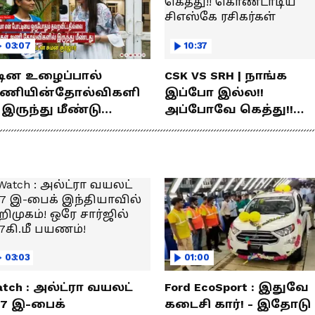
03:07
10:37
டின உழைப்பால்
CSK VS SRH | நாங்க
ணியின்தோல்விகளி
இப்போ இல்ல!!
 இருந்து மீண்டு
அப்போவே கெத்து!!
ெற்றி கண்டது- தமிழ்
கொண்டாடிய சிஎஸ்கே
்ஸ் கேப்டன்
ரசிகர்கள்
மன்குர்ஜார்
03:03
01:00
tch : அல்ட்ரா வயலட்
Ford EcoSport : இதுவே
77 இ-பைக்
கடைசி கார்! - இதோடு