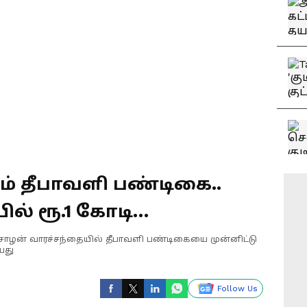
டும் தீபாவளி பண்டிகை..
ில் ரூ.1 கோடி
கள்..
ீரசோழன் வாரச்சந்தையில் தீபாவளி பண்டிகையை முன்னிட்டு
யது
Follow Us