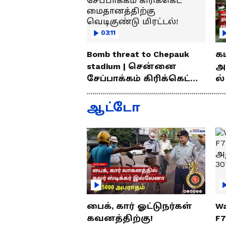
03:11
Bomb threat to Chepauk
க
stadium | சென்னை
அ
சேப்பாக்கம் கிரிக்கெட்
ல்
மைதானத்திற்கு
வ
வெடிகுண்டு மிரட்டல்!
லைன
ஆட்டோ
சு
பைக், கார் ஓட்டுநர்கள்
Wa
கவனத்திற்கு!
F