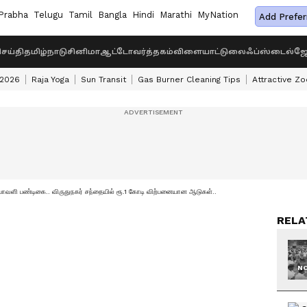
Prabha
Telugu
Tamil
Bangla
Hindi
Marathi
MyNation
Add Prefer
ெய்தி
தமிழ்நாடு
சினிமா
ஆட்டோ
வர்த்தகம்
விளையாட்டு
லைஃப்ஸ்டைல்
ஜோ
 2026
Raja Yoga
Sun Transit
Gas Burner Cleaning Tips
Attractive Zo
பாவளி பண்டிகை.. விருதுநகர் சந்தையில் ரூ.1 கோடி விற்பனையான ஆடுகள்..
RELA
NO