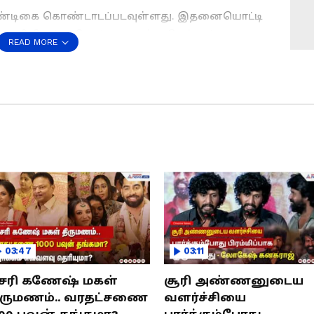
 பண்டிகை கொண்டாடப்படவுள்ளது. இதனையொட்டி
களிலிருந்து சொந்த ஊருக்கு செல்லும்
READ MORE
்ளது. பேருந்து மற்றும் ரயில் நிலையங்களில்
 தமிழகத்தில் பல்வேறு மாவட்டங்களில் ஆடு,
்பனை சூடுபிடித்துள்ளது.
து யாருடைய கார்.? இறந்த மர்ம நபர் யார்..?
ீஸ்...!
சோழன் கிராமத்தில் தீபாவளி பண்டிகையை
ரசந்தையில், அதிகாலை 4 மணி முதலே ஆடுகள்
நாட்களில் ரூ.40 லட்சம் வரை வியாபாரம்
ந்தையான இன்று ரூ.1 கோடி விற்பனை
03:47
03:11
சரி கணேஷ் மகள்
சூரி அண்ணனுடைய
ிருமணம்.. வரதட்சணை
வளர்ச்சியை