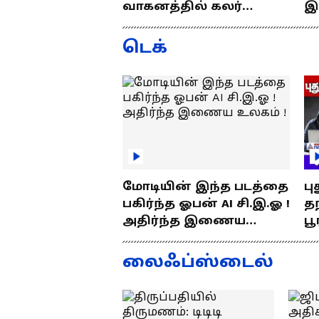
வாகனத்தில் கலர்
இ
ஸ்டிக்கர் இல்லேனா
ஒர
ரூ.5000 அபராதம் !
ப
டெக்
மோடியின் இந்த படத்தை
பு
பகிர்ந்த ஓபன் AI சி.இ.ஓ !
தந
அதிர்ந்த இணைய
பூ
உலகம் !
எப
த
லைஃப்ஸ்டைல்