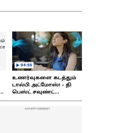
04:55
உணர்வுகளை கடத்தும்
டால்பி அட்மோஸ்! - தி
ம்
பெஸ்ட் சவுண்ட்
எக்ஸ்பீரியன்ஸ்