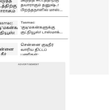
அடுத்த கட்டத்திற்கு
ஆடுகள்..
தயாராகும் தனுஷ்..!
பிறந்தநாளில் மாஸ்
சர்ப்ரைஸ் ! விஜய்
வழியில் அரசியல்
Tasmac:
ஆட்டம் !
'குடி'மகன்களுக்கு
குட்நியூஸ்! டாஸ்மாக்
பார்களில் அதிரடி
மாற்றம்! முழு விவரம்!
சென்னை குடிநீர்
வாரிய திட்டப்
பணிகள்:
கோயம்பேட்டில்
முதலமைச்சர்
சென்னையில்
திரு.ச.ஜோசப் விஜய்
பாமகவின் 24-வது
திடீர் ஆய்வு!
நிழல் வரவு செலவுத்
திட்டம் வெளியீடு !
அன்புமணி ராமதாஸ்
கோவை மெட்ரோ
பேட்டி
திட்டத்தை
விரைவுபடுத்தக்
கோரி மறுமலர்ச்சி
மக்கள் இயக்கம்