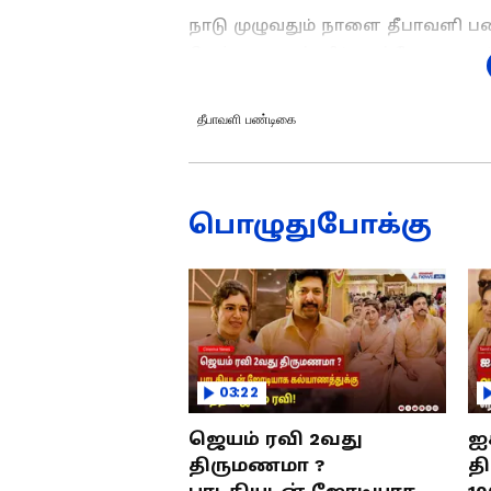
நாடு முழுவதும் நாளை தீபாவளி
சென்னை உள்ளிட்ட பல்வேறு நகரங்
மக்களின் எண்ணிக்கை அதிகரித்துள
மக்களின் கூட்டம் அலைமோதுகிறது.
தீபாவளி பண்டிகை
கோழி உள்ளிட்ட கால்நடைகளின் விற
மேலும் படிக்க:
கோவையில் வெடித்த
சதியா..? விபத்தா..? திணறும் போல
பொழுதுபோக்கு
அதன் படி, திருச்சுழி அருகே வீர
முன்னிட்டு இன்று செயல்பட்ட வா
விற்பனை களைக்கட்டியது. சாதாரண 
நடைபெறும் நிலையில், சிறப்பு ச
நடைபெற்றுள்ளது.
03:22
ஜெயம் ரவி 2வது
ஐ
திருமணமா ?
த