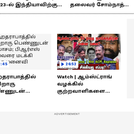
23-ல் இந்தியாவிற்கு
தலைவர் சோம்நாத்
ங்கம் வென்ற
உடன் சிறப்பு
ீரர்களுடன்
நேர்காணல்! | Podcast
ேர்காணல்!
2:45
26:52
ராபாத்தில்
Watch | ஆம்ஸ்ட்ராங்
றொரு
வழக்கில்
்ணுடன்
குற்றவாளிகளை
லாசம்; பிஆர்எஸ்
நெருங்கிவிட்ட
வரை மடக்கி
காவல்துறை? / Rajaram
ித்த மனைவி
Rtd ACP Interview