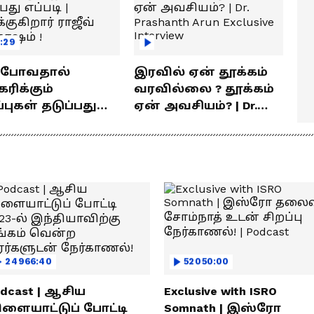
:29
் போவதால்
இரவில் ஏன் தூக்கம்
ரிக்கும்
வரவில்லை ? தூக்கம்
ள் தடுப்பது
ஏன் அவசியம்? | Dr.
டி | விளக்குகிறார்
Prashanth Arun Exclusive
வ் சந்தோஷம் !
Interview
24966:40
52050:00
dcast | ஆசிய
Exclusive with ISRO
ிளையாட்டுப் போட்டி
Somnath | இஸ்ரோ