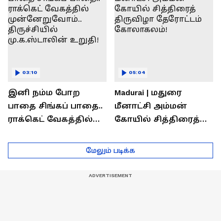
03:10
05:04
இனி நம்ம போற
Madurai | மதுரை
பாதை சிங்கப் பாதை..
மீனாட்சி அம்மன்
ராக்கெட் வேகத்தில்
கோயில் சித்திரைத்
முன்னேறுவோம்..
திருவிழா தேரோட்டம்
திருச்சியில்
கோலாகலம்!
மேலும் படிக்க
மு.க.ஸ்டாலின் உறுதி!