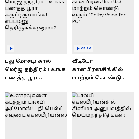
05:26
புது மோசடி! கால்
வீடியோ
மெர்ஜ் தந்திரம் ! உங்க
கான்பிரன்சிங்கில்
பணத்த பூரா
மாற்றம் கொண்டு
சுருட்டிருவாங்க!
வரும் "Dolby Voice for
எப்படினு
PC"
தெரிஞ்சுக்கணுமா?