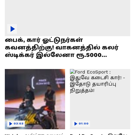
பைக், கார் ஓட்டுநர்கள்
கவனத்திற்கு! வாகனத்தில் கலர்
ஸ்டிக்கர் இல்லேனா ரூ.5000
அபராதம் !
03:03
01:00