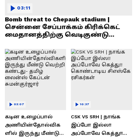
03:11
Bomb threat to Chepauk stadium |
சென்னை சேப்பாக்கம் கிரிக்கெட்
மைதானத்திற்கு வெடிகுண்டு
மிரட்டல்!
03:07
10:37
கடின உழைப்பால்
CSK VS SRH | நாங்க
அணியின்தோல்விக
இப்போ இல்ல!!
ளில் இருந்து மீண்டு
அப்போவே கெத்து!!