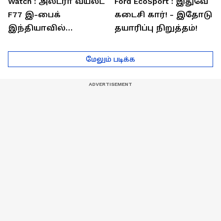
Watch : அல்ட்ரா வயலட்
Ford EcoSport : இதுவே
F77 இ-பைக்
கடைசி கார்! - இதோடு
இந்தியாவில்
தயாரிப்பு நிறுத்தம்!
அறிமுகம்! ஒரே
சார்ஜில் 307கி.மீ
மேலும் படிக்க
பயணம்!