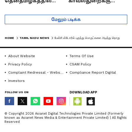
தென்தமிழகத்தில்
காவல்துறைக்கு
சாதிய கொலைகள்
இருக்கும் சவால்கள் |
தொடர்கதை ஆவது
Rajaram (Rtd ACP)
மேலும் படிக்க
ஏன்?
Interview
HOME
TAMIL NADU NEWS
பேன்சி ஸ்டோரில் புகுந்து பொருட்களை அடித்து நொறுக்கிய மர்ம கும்பல் - சிசிடிவி காட்சி
About Website
Terms Of Use
Privacy Policy
CSAM Policy
Complaint Redressal - Website
Compliance Report Digital
Investors
FOLLOW US ON
DOWNLOAD APP
© Copyright 2026 Asianxt Digital Technologies Private Limited (Formerly
known as Asianet News Media & Entertainment Private Limited) | All Rights
Reserved