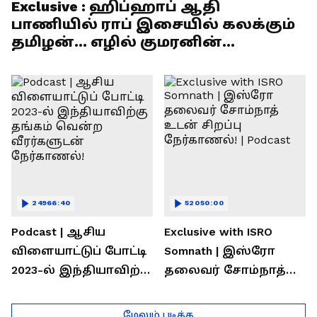
Exclusive : ஹிப்ஹாப் ஆதி
பாணியில் ராப் இசையில் கலக்கும்
தமிழன்... எழில் குமரனின்
எக்ஸ்குளூசிவ் நேர்காணல்
24966:40
52050:00
Podcast | ஆசிய
Exclusive with ISRO
விளையாட்டுப் போட்டி
Somnath | இஸ்ரோ
2023-ல் இந்தியாவிற்கு
தலைவர் சோம்நாத்
தங்கம் வென்ற
உடன் சிறப்பு
வீரர்களுடன்
நேர்காணல்! | Podcast
மேலும் படிக்க