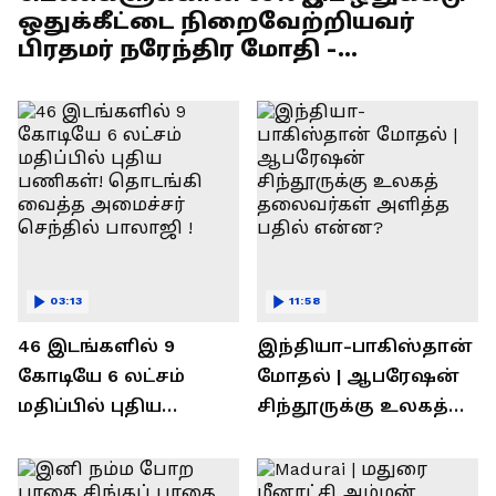
ஒதுக்கீட்டை நிறைவேற்றியவர்
பிரதமர் நரேந்திர மோதி -
எல்.முருகன் பேச்சு !
03:13
11:58
46 இடங்களில் 9
இந்தியா-பாகிஸ்தான்
கோடியே 6 லட்சம்
மோதல் | ஆபரேஷன்
மதிப்பில் புதிய
சிந்தூருக்கு உலகத்
பணிகள்! தொடங்கி
தலைவர்கள் அளித்த
வைத்த அமைச்சர்
பதில் என்ன?
செந்தில் பாலாஜி !