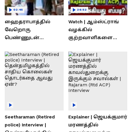
02:45
26:52
ஹைதராபாத்தில்
Watch | ஆம்ஸ்ட்ராங்
வேறொரு
வழக்கில்
பெண்ணுடன்
குற்றவாளிகளை
உல்லாசம்; பிஆர்எஸ்
நெருங்கிவிட்ட
தலைவரை மடக்கி
காவல்துறை? / Rajaram
பிடித்த மனைவி
Rtd ACP Interview
Seetharaman (Retired
Explainer | ஜெயக்குமார்
police) Interview |
மரணத்தில்