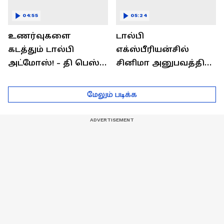
04:55
05:24
உணர்வுகளை
டால்பி
கடத்தும் டால்பி
எக்ஸ்பீரியன்சில்
அட்மோஸ்! - தி பெஸ்ட்
சினிமா அனுபவத்தில்
சவுண்ட்
மெய்மறந்திடுங்கள்!
எக்ஸ்பீரியன்ஸ்
மேலும் படிக்க