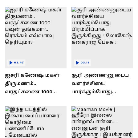
ரவி!.....வைரல் வீடியோ !
03:47
03:11
ஐசரி கணேஷ் மகள்
சூரி அண்ணனுடைய
திருமணம்..
வளர்ச்சியை
வரதட்சணை 1000
பார்க்கும்போது
பவுன் தங்கமா?..
பிரம்மிப்பாக
ரொக்கம் எவ்வளவு
இருக்கிறது !
தெரியுமா?
லோகேஷ் கனகராஜ்
பேச்சு !