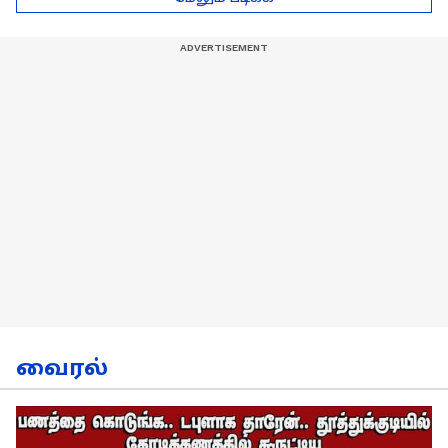
நேர்காணல்!
வைரல்