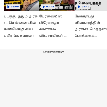
05:00
07:48
03:40
பயந்து ஓடும் அரசு
பேரவையில்
மேகதாட்டு
! – சென்னையில்
பிரேமலதா
விவகாரத்தில்
கனிமொழி விட்ட
விளாசல்:
அரசின் மெத்தனப
பகிரங்க சவால் !
விவசாயிகள்
போக்கைக்
கடனை தள்ளுபடி
கடுமையாகத்
செய்யாத அரசுக்கு
தாக்கிய
கண்டனம்!
பிரேமலதா
விஜயகாந்த் !