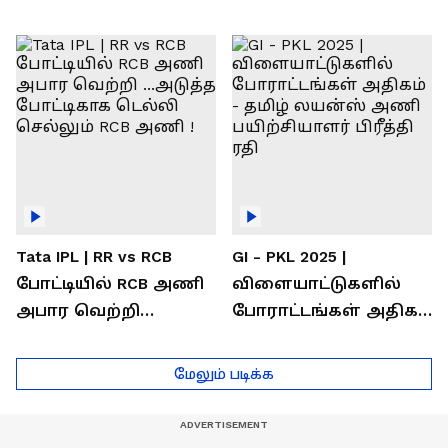
வெற்றி கண்டது-
கொண்டாடிய
தமிழ் லைன்ஸ்
சிஎஸ்கே ரசிகர்கள்
கேப்டன் சுமன்குர்ஜார்
Tata IPL | RR vs RCB
GI - PKL 2025 |
போட்டியில் RCB அணி
விளையாட்டுகளில்
அபார வெற்றி
போராட்டங்கள் அதிகம்
...அடுத்த போட்டிகாக
- தமிழ் லயன்ஸ் அணி
டெல்லி செல்லும் RCB
பயிற்சியாளர் பிரீத்தி
மேலும் படிக்க
அணி !
ரதி