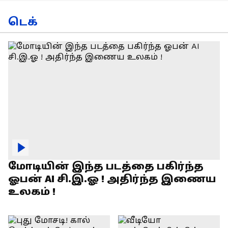
டெக்
மோடியின் இந்த படத்தை பகிர்ந்த
ஓபன் AI சி.இ.ஓ ! அதிர்ந்த இணைய
உலகம் !