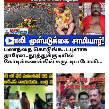
பணத்தை கொடுங்க.. டபுளாக
தாரேன்..தூத்துக்குடியில்
கோடிக்கணக்கில் சுருட்டிய போலி
முள்படுக்கை சாமியார்!