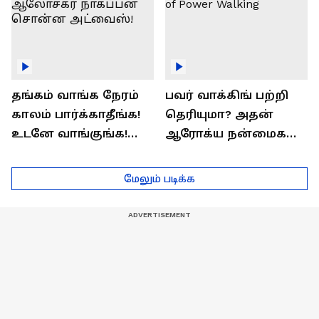
தங்கம் வாங்க நேரம்
பவர் வாக்கிங் பற்றி
காலம் பார்க்காதீங்க!
தெரியுமா? அதன்
உடனே வாங்குங்க!
ஆரோக்ய நன்மைகள்
பொருளாதார
என்ன?| Health Benefits
ஆலோசகர் நாகப்பன்
of Power Walking
மேலும் படிக்க
சொன்ன அட்வைஸ்!