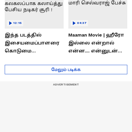
12:15
04:37
இந்த படத்தில்
Maaman Movie | ஹீரோ
இசையமைப்பாளரை
இல்லை என்றால்
கொடுமை
என்ன.... என்னுடன்
பண்ணிட்டோம்
சூரி இருக்காரு !
...மேடையில்
இயக்குனர் மாரி
மேலும் படிக்க
கலகலப்பாக
செல்வராஜ் பேச்சு
கலாய்த்து பேசிய
நடிகர் சூரி !