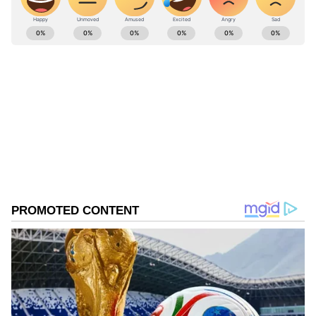
ABOUT THE AUTHOR
karthikeyan V
KV
Published :
Jul 24 2022, 08:34 AM IST
Follow Us