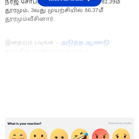
நீரஜ் சோப்ரா, 2வது முயற்சியில் 82.39மீ
தூரமும், 3வது முயற்சியில் 86.37மீ
தூரமும்வீசினார்.
இதையும் படிங்க -
அடுத்த ஆண்டு
ஹர்திக் பாண்டியா ஓய்வு..?
பாண்டியாவின் திட்டத்தை
அம்பலப்படுத்திய ரவி சாஸ்திரி
LATEST VIDEOS