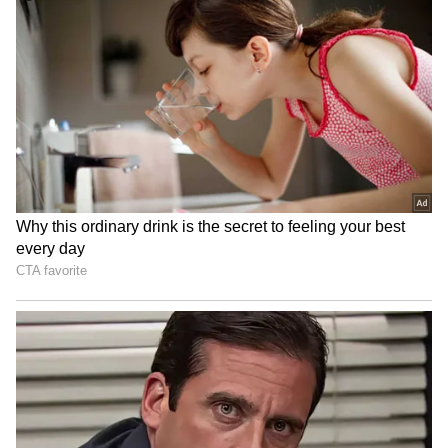
பழக்கங்களை உடனே நிறுத்துங்க..!!
பிரேமலதா விஜயகாந்த் !
அதிகமான இனிப்புகள்:
நீங்கள் அதிகமாக
இனிப்புகளை சாப்பிட்டால் அது உங்கள்
கல்லீரலுக்கு தீங்கு விளைவிக்கும். இனிப்பு
பொருட்களை உடைக்க கல்லீரல் கடினமாக
உழைக்க வேண்டும், எனவே அதை
அதிகமாக பயன்படுத்தினால்
எதிர்காலத்தில் கொழுப்பு கல்லீரல் நோய்
பிரச்சனை ஏற்படலாம்.