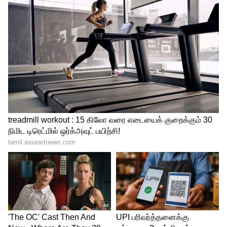
வந்தால், கல்லீரலில் கொழுப்பு சேர
ஆரம்பித்து வீக்கத்தை உண்டாக்கும். நீண்ட
நாட்களாக அலட்சியப்படுத்தினால் பல
வகையான நோய்கள் வரலாம். பிரஞ்சு
பொரியல் அல்லது வறுத்த உணவு
வகைகளை உட்கொள்வது இந்த
பிரச்சனையை விரைவாக ஏற்படுத்தும்.
ஏசியாநெட் தமிழ் செய்திகளை உடனுக்கு
உடன் Whatsapp Channel-லில்
பெறுவதற்கு கீழே கொடுக்கப்பட்டு
இருக்கும் லிங்குடன் இணைந்து
இருக்கவும்.