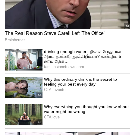
இதையும் படிங்க:
Liver Damage Symptoms:
உள்ளங்கால் அரிக்குதா? பாதம் சூடா
இருக்குதா? அப்படின்னா கல்லீரல்
கோளாறுதான்!!
பிரெஞ்சு பொரியல்:
பிரெஞ்ச்
பொரியல்களை தொடர்ந்து சாப்பிட்டு