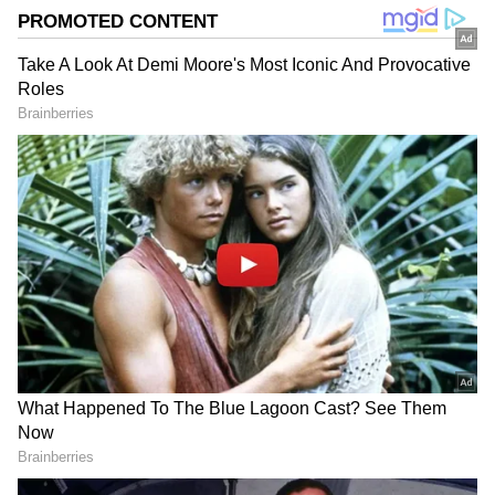
தூக்கமின்மை, சோம்பல், சோர்வு மற்றும்
எடை இழப்பு போன்ற அறிகுறிகள்
தோன்றும். எனவே, கல்லீரல் நோய்கள்
வராமல் இருக்க என்னென்ன உணவுகளை
தவிர்க்க வேண்டும் என்பதை இங்கு
கூறுகிறோம்.
DOWNLOAD APP
RECOMMENDED STORIES