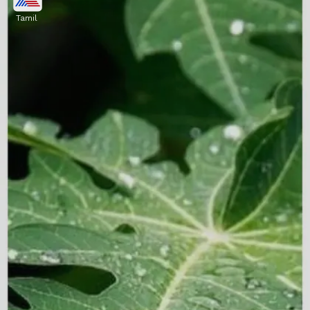
எதிர்க்கும்
Tamil
பப்பாளி இலைச் சாறு, புற்றுநோய்
செல்களின் வளர்ச்சியைத் தடுப்பதாக
ஆய்வுகள் தெரிவிக்கின்றன. குறிப்பாக,
புராஸ்டேட் மற்றும் மார்பகப் புற்றுநோய்
செல்களை இது கட்டுப்படுத்துகிறது.
Image credits: Getty