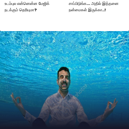
உடம்புல என்னென்ன மேஜிக்
சாப்பிடுங்க... அதில் இத்தனை
நடக்கும் தெரியுமா?
நன்மைகள் இருக்கா..!