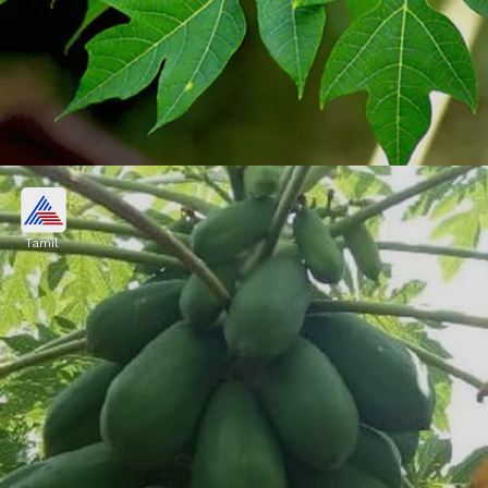
செரிமானப் பிரச்னைக்கு சூப்பர்
தீர்வு
Tamil
பப்பாளி இலையில் 'கைமோபாபைன்'
(chymopapain) போன்ற என்சைம்கள்
உள்ளன. இவை செரிமானத்தை எளிதாக்கி,
உடலில் ஏற்படும் வீக்கத்தைக்
குறைக்கின்றன.
Image credits: social media