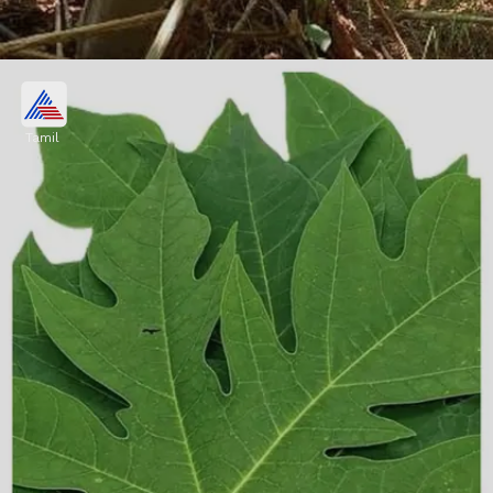
நெஞ்செரிச்சலைக் குறைக்கும்
Tamil
பப்பாளி இலையை நீரில் கொதிக்க
வைத்து குடித்துவந்தால், வயிறு உப்புசம்,
வாயுத்தொல்லை மற்றும் நெஞ்செரிச்சல்
போன்ற பிரச்னைகள் குறையும்.
Image credits: social media