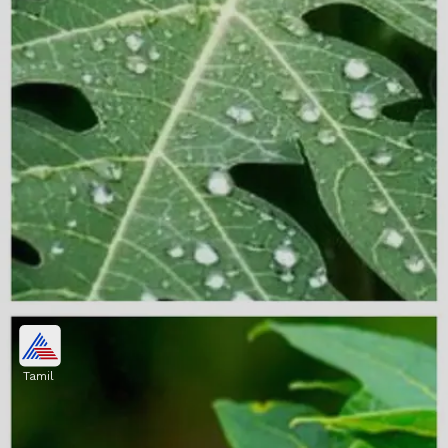
மூட்டு வலிக்கு நிவாரணம்
Tamil
மூட்டு வலி, தசை வலியால்
அவதிப்படுபவர்கள், பப்பாளி இலை நீரைக்
குடித்துவந்தால் நல்ல நிவாரணம்