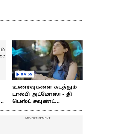
04:55
உணர்வுகளை கடத்தும்
டால்பி அட்மோஸ்! - தி
ம்
பெஸ்ட் சவுண்ட்
எக்ஸ்பீரியன்ஸ்