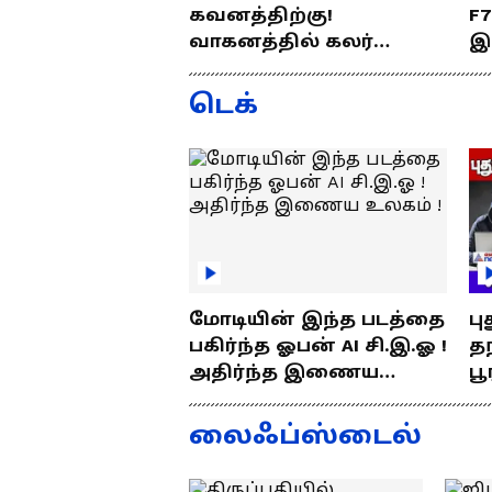
கவனத்திற்கு!
F
வாகனத்தில் கலர்
இ
ஸ்டிக்கர் இல்லேனா
ஒர
ரூ.5000 அபராதம் !
ப
டெக்
மோடியின் இந்த படத்தை
பு
பகிர்ந்த ஓபன் AI சி.இ.ஓ !
தந
அதிர்ந்த இணைய
பூ
உலகம் !
எப
த
லைஃப்ஸ்டைல்