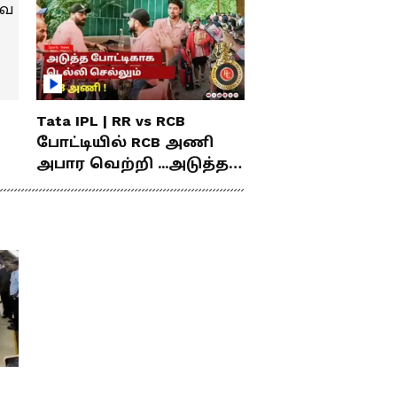
Tata IPL | RR vs RCB
போட்டியில் RCB அணி
அபார வெற்றி ...அடுத்த
போட்டிகாக டெல்லி
செல்லும் RCB அணி !