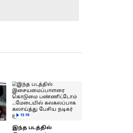
உதயநிதி ஸ்டாலினை
எழுந்த நிர்மல் குமார்!
வீடு புகுந்து கைது
செய்த போலீஸ்...
ஆர்ப்பாட்டத்தில்
குதித்த திமுகவினர் !
வீடு புகுந்து அதிரடி
கைது ! உதயநிதி
ஸ்டாலினின் சர்ச்சைப்
பேச்சுக்கு
காவல்துறை அதிரடி !
Cauvery Issue :
வைரல் வீடியோ
கருணாநிதி,
ஜெயலலிதா
ஆட்சிகளில் காவிரி
பிரச்சனை தொடர்பாக
பன்னாட்டுத்
நடந்த டாப் 10
தொழிற்பேட்டையில்
சம்பவங்கள்!
முதலமைச்சர்
விஜய்யின் அதிரடி
களம் இறக்கம் –
திராவிட அரசியலால்
பிரம்மாண்ட
12:15
தமிழ்நாட்டிற்கு என்ன
முதலீடுகள்?
பயன்? தீரன்
இந்த படத்தில்
சின்னமலை