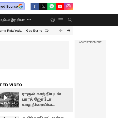
red Source
திடம்
இந்தியா
ama Raja Yoga
Gas Burner Cleaning Tips
Cauvery Water Dispute Row
TED VIDEO
ராகுல் காந்தியுடன்
பாரத் ஜோடோ
W PLAYING
யாத்திரையில்
அனிதா சகோதரும்
பங்கேற்பு!!