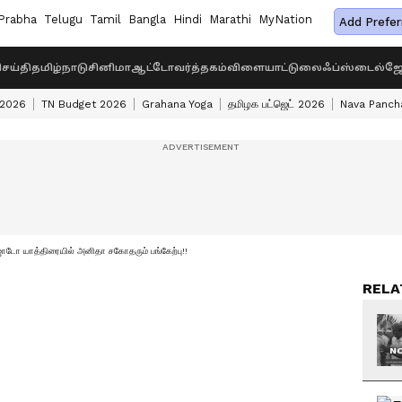
Prabha
Telugu
Tamil
Bangla
Hindi
Marathi
MyNation
Add Prefer
ெய்தி
தமிழ்நாடு
சினிமா
ஆட்டோ
வர்த்தகம்
விளையாட்டு
லைஃப்ஸ்டைல்
ஜோ
 2026
TN Budget 2026
Grahana Yoga
தமிழக பட்ஜெட் 2026
Nava Panch
 ஜோடோ யாத்திரையில் அனிதா சகோதரும் பங்கேற்பு!!
RELA
NO