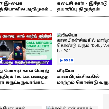
77 இ-பைக்
கடைசி கார்! - இதோடு
ந்தியாவில் அறிமுகம்!
தயாரிப்பு நிறுத்தம்!
ே சார்ஜில் 307கி.மீ
யணம்!
05:26
து மோசடி! கால் மெர்ஜ்
வீடியோ
்திரம் ! உங்க பணத்த
கான்பிரன்சிங்கில்
ரா சுருட்டிருவாங்க!
மாற்றம் கொண்டு வரு
்படினு
"Dolby Voice for PC"
ெரிஞ்சுக்கணுமா?