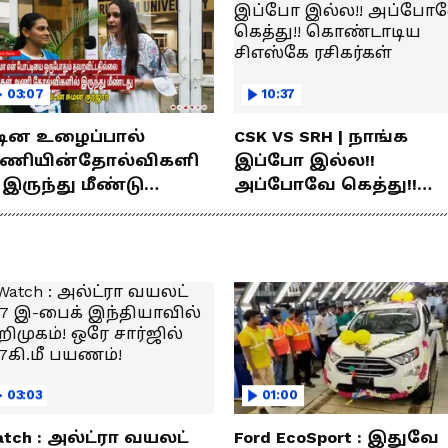
03:07
10:37
டின உழைப்பால்
CSK VS SRH | நாங்க
ணியின்தோல்விகளி
இப்போ இல்ல!!
 இருந்து மீண்டு
அப்போவே கெத்து!!
ெற்றி கண்டது- தமிழ்
கொண்டாடிய சிஎஸ்கே
்ஸ் கேப்டன்
ரசிகர்கள்
மன்குர்ஜார்
03:03
01:00
tch : அல்ட்ரா வயலட்
Ford EcoSport : இதுவே