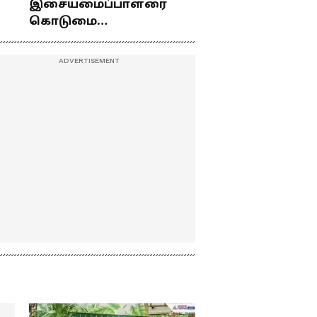
நினைவிடத்தில்
இசையமைப்பாளரை
வைத்து சீமான்
கொடுமை
கேள்வி!
து
பண்ணிட்டோம்
...மேடையில் கலகலப்பாக
கலாய்த்து பேசிய நடிகர்
சூரி !