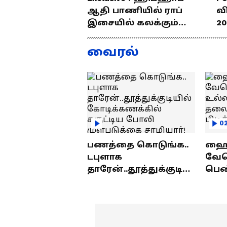
ஆதி பாணியில் ராப்
வ
இசையில் கலக்கும்
20
தமிழன்... எழில்
த
குமரனின்
வ
வைரல்
எக்ஸ்குளூசிவ்
ந
நேர்காணல்
0
பணத்தை கொடுங்க..
ஹைத
டபுளாக
வே
தாரேன்..தூத்துக்குடியி
பெண
ல் கோடிக்கணக்கில்
உல்
சுருட்டிய போலி
தலை
முள்படுக்கை
பிட
சாமியார்!