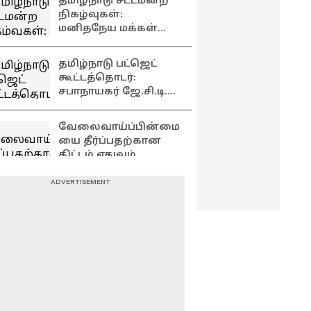
தமிழ்நாடு சட்டமன்ற
நிகழ்வுகள்:
மனிதநேய மக்கள்
கட்சி எம்.எல்.ஏ
ஜவாஹிருல்லா
தமிழ்நாடு பட்ஜெட்
பரபரப்பு பேட்டி
கூட்டத்தொடர்:
சபாநாயகர் ஜே.சி.டி.
பிரபாகரன்
செய்தியாளர் சந்திப்பு
வேலைவாய்ப்பின்மை
யை தீர்ப்பதற்கான
திட்டம் எதுவும்
பட்ஜெட்டில் இல்லை -
பிரேமலதா
வீடு திரும்பிய
விஜயகாந்த் !
உதயநிதி ஸ்டாலின்
.... வீட்டிற்கு முன்
குவிந்த மக்கள் !
உற்சாகத்தில்
எதிர்க்கட்சித்
தொண்டர்கள்
தலைவராக இருக்க
தகுதியே இல்லை! –
உதயநிதி பேச்சைக்
கேட்டு பொங்கி