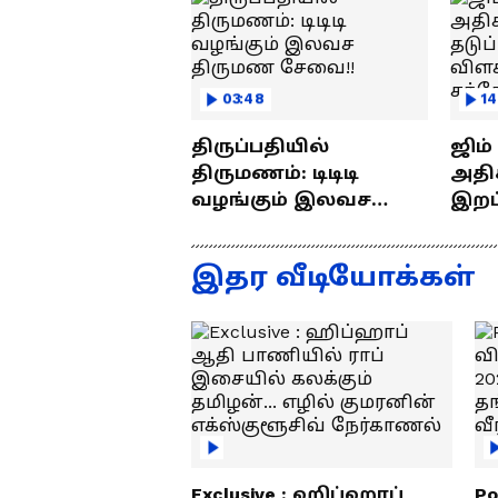
03:48
14
திருப்பதியில்
ஜிம
திருமணம்: டிடிடி
அதிக
வழங்கும் இலவச
இறப்புக
திருமண சேவை!!
எப்ப
ராஜீ
இதர வீடியோக்கள்
Exclusive : ஹிப்ஹாப்
Po