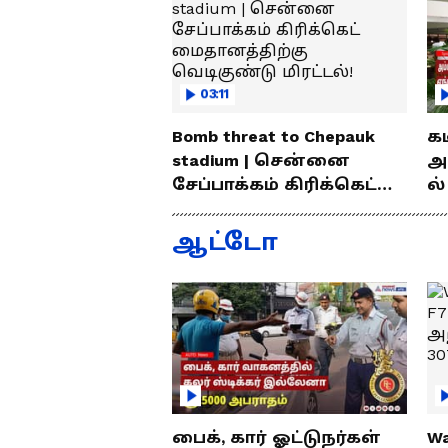
03:11
Bomb threat to Chepauk
க
stadium | சென்னை
அ
சேப்பாக்கம் கிரிக்கெட்
ல்
மைதானத்திற்கு
வ
வெடிகுண்டு மிரட்டல்!
லைன
ஆட்டோ
சு
பைக், கார் ஓட்டுநர்கள்
Wa