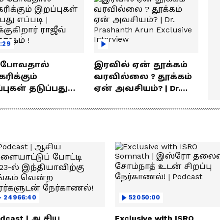
:29
் போவதால்
இரவில் ஏன் தூக்கம்
ரிக்கும்
வரவில்லை ? தூக்கம்
ள் தடுப்பது
ஏன் அவசியம்? | Dr.
டி | விளக்குகிறார்
Prashanth Arun Exclusive
வ் சந்தோஷம் !
Interview
24966:40
52050:00
dcast | ஆசிய
Exclusive with ISRO