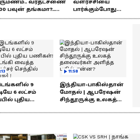
ிருமணம்.. வரதட்சணை
வளர்ச்சியை
00 பவுன் தங்கமா?..
பார்க்கும்போது
ொக்கம் எவ்வளவு
பிரம்மிப்பாக இருக்கிற
ெரியுமா?
! லோகேஷ் கனகராஜ்
பேச்சு !
:13
11:58
இடங்களில் 9
இந்தியா-பாகிஸ்தான்
யே 6 லட்சம்
மோதல் | ஆபரேஷன்
்பில் புதிய
சிந்தூருக்கு உலகத்
கள்! தொடங்கி
தலைவர்கள் அளித்த
்த அமைச்சர்
பதில் என்ன?
தில் பாலாஜி !