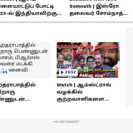
ிளையாட்டுப் போட்டி
Somnath | இஸ்ரோ
23-ல் இந்தியாவிற்கு
தலைவர் சோம்நாத்
ங்கம் வென்ற
உடன் சிறப்பு
ீரர்களுடன்
நேர்காணல்! | Podcast
ேர்காணல்!
2:45
26:52
ராபாத்தில்
Watch | ஆம்ஸ்ட்ராங்
றொரு
வழக்கில்
்ணுடன்
குற்றவாளிகளை
லாசம்; பிஆர்எஸ்
நெருங்கிவிட்ட
வரை மடக்கி
காவல்துறை? / Rajaram
ித்த மனைவி
Rtd ACP Interview