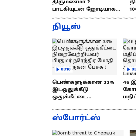
திருமணமா ?
த
பாடகியுடன் ஜோடியாக
10
கல்யாணத்துக்கு வந்த
ர
ஜெயம் ரவி!.....வைரல்
த
நியூஸ்
வீடியோ !
03:10
03
பெண்களுக்கான 33%
46 
இடஒதுக்கீடு
கோடி
ஒதுக்கீட்டை
மதிப
நிறைவேற்றியவர்
பணி
பிரதமர் நரேந்திர
வைத
ஸ்போர்ட்ஸ்
மோதி - எல்.முருகன்
செந்
பேச்சு !