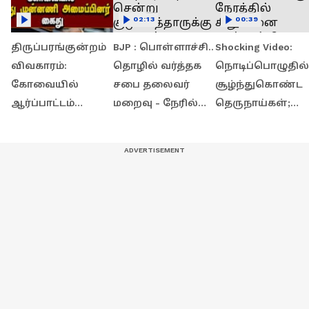
02:13
00:39
திருப்பரங்குன்றம்
BJP : பொள்ளாச்சி..
Shocking Video:
விவகாரம்:
தொழில் வர்த்தக
நொடிப்பொழுதில்
கோவையில்
சபை தலைவர்
சூழ்ந்துகொண்ட
ஆர்ப்பாட்டம்
மறைவு - நேரில்
தெருநாய்கள்;
நடத்திய இந்திய
சென்று
கண்ணிமைக்கும்
முன்னணியினர்
குடும்பத்தாருக்கு
நேரத்தில்
கைது!
ஆறுதல் சொன்ன
சிறுவனை
அண்ணாமலை!
காப்பாற்றிய
தந்தை