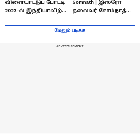
விளையாட்டுப் போட்டி
Somnath | இஸ்ரோ
2023-ல் இந்தியாவிற்கு
தலைவர் சோம்நாத்
தங்கம் வென்ற
உடன் சிறப்பு
வீரர்களுடன்
நேர்காணல்! | Podcast
மேலும் படிக்க
நேர்காணல்!