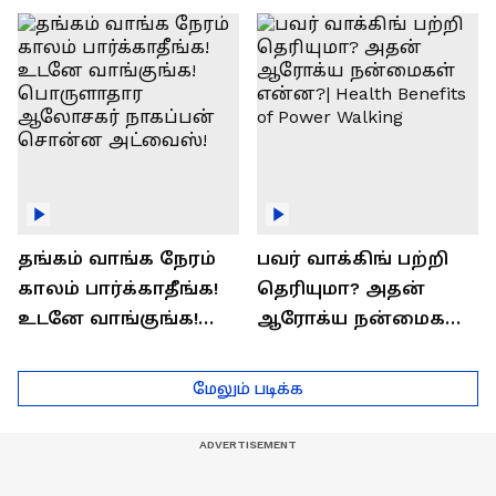
ராஜீவ் சந்தோஷம் !
Interview
தங்கம் வாங்க நேரம்
பவர் வாக்கிங் பற்றி
காலம் பார்க்காதீங்க!
தெரியுமா? அதன்
உடனே வாங்குங்க!
ஆரோக்ய நன்மைகள்
பொருளாதார
என்ன?| Health Benefits
ஆலோசகர் நாகப்பன்
of Power Walking
மேலும் படிக்க
சொன்ன அட்வைஸ்!