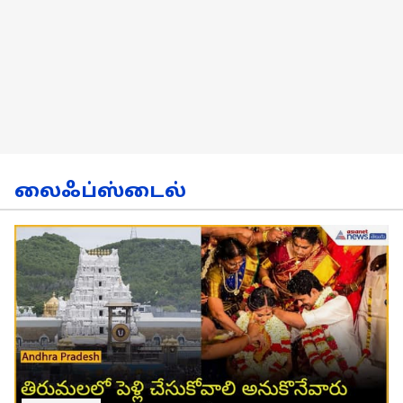
லைஃப்ஸ்டைல்