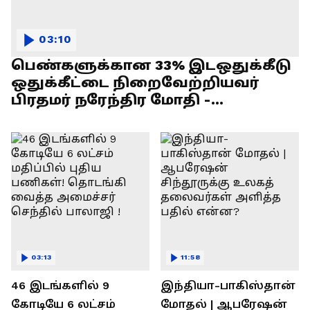
03:10
பெண்களுக்கான 33% இடஒதுக்கீடு
ஒதுக்கீட்டை நிறைவேற்றியவர்
பிரதமர் நரேந்திர மோதி -
எல்.முருகன் பேச்சு !
03:13
11:58
46 இடங்களில் 9
இந்தியா-பாகிஸ்தான்
கோடியே 6 லட்சம்
மோதல் | ஆபரேஷன்