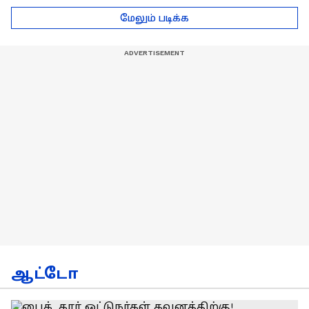
டெல்லி செல்லும் RCB
பயிற்சியாளர் பிரீத்தி
மேலும் படிக்க
அணி !
ரதி
ஆட்டோ