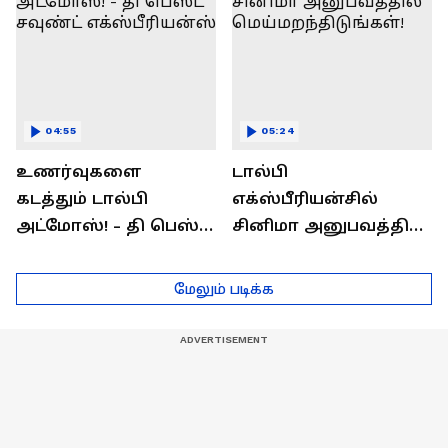
04:55
05:24
உணர்வுகளை
டால்பி
கடத்தும் டால்பி
எக்ஸ்பீரியன்சில்
அட்மோஸ்! - தி பெஸ்ட்
சினிமா அனுபவத்தில்
சவுண்ட்
மெய்மறந்திடுங்கள்!
எக்ஸ்பீரியன்ஸ்
மேலும் படிக்க