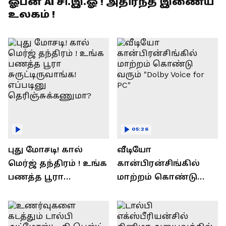
ஓபன் AI சி.இ.ஓ ! அதிர்ந்த இணைய
உலகம் !
05:26
புது மோசடி! கால்
வீடியோ
மெர்ஜ் தந்திரம் ! உங்க
கான்பிரன்சிங்கில்
பணத்த பூரா
மாற்றம் கொண்டு
சுருட்டிருவாங்க!
வரும் "Dolby Voice for
எப்படினு
PC"
தெரிஞ்சுக்கணுமா?