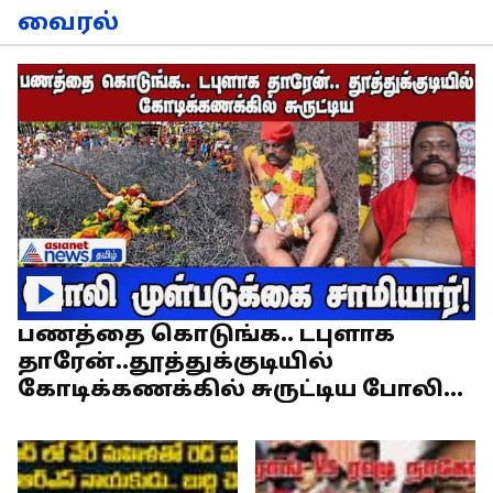
வைரல்
பணத்தை கொடுங்க.. டபுளாக
தாரேன்..தூத்துக்குடியில்
கோடிக்கணக்கில் சுருட்டிய போலி
முள்படுக்கை சாமியார்!