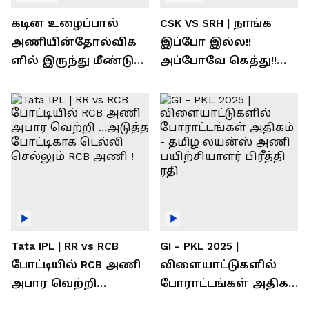
கடின உழைப்பால்
CSK VS SRH | நாங்க
அணியின்தோல்விக
இப்போ இல்ல!!
ளில் இருந்து மீண்டு
அப்போவே கெத்து!!
வெற்றி கண்டது-
கொண்டாடிய
தமிழ் லைன்ஸ்
சிஎஸ்கே ரசிகர்கள்
கேப்டன் சுமன்குர்ஜார்
Tata IPL | RR vs RCB
GI - PKL 2025 |
போட்டியில் RCB அணி
விளையாட்டுகளில்
அபார வெற்றி
போராட்டங்கள் அதிகம்
...அடுத்த போட்டிகாக
- தமிழ் லயன்ஸ் அணி