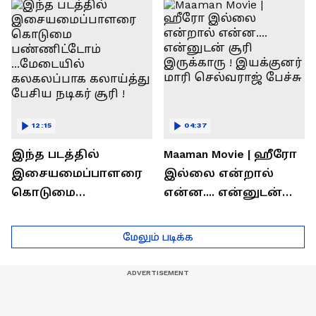
ரொக்கம் எவ்வளவு
இருக்கிறது !
தெரியுமா?
லோகேஷ் கனகராஜ்
பேச்சு !
12:15
04:37
இந்த படத்தில்
Maaman Movie | ஹீரோ
இசையமைப்பாளரை
இல்லை என்றால்
கொடுமை
என்ன.... என்னுடன்
பண்ணிட்டோம்
சூரி இருக்காரு !
...மேடையில்
இயக்குனர் மாரி
மேலும் படிக்க
கலகலப்பாக
செல்வராஜ் பேச்சு
கலாய்த்து பேசிய
நடிகர் சூரி !