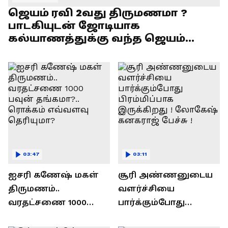
ஜெயம் ரவி 2வது திருமணமா ?
பாடகியுடன் ஜோடியாக
கல்யாணத்துக்கு வந்த ஜெயம்
ரவி!.....வைரல் வீடியோ !
03:47
03:11
ஐசரி கணேஷ் மகள்
சூரி அண்ணனுடைய
திருமணம்..
வளர்ச்சியை
வரதட்சணை 1000
பார்க்கும்போது
பவுன் தங்கமா?..
பிரம்மிப்பாக