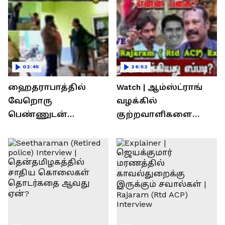
02:45
26:52
ஹைதராபாத்தில்
Watch | ஆம்ஸ்ட்ராங்
வேறொரு
வழக்கில்
பெண்ணுடன்
குற்றவாளிகளை
உல்லாசம்; பிஆர்எஸ்
நெருங்கிவிட்ட
தலைவரை மடக்கி
காவல்துறை? / Rajaram
பிடித்த மனைவி
Rtd ACP Interview