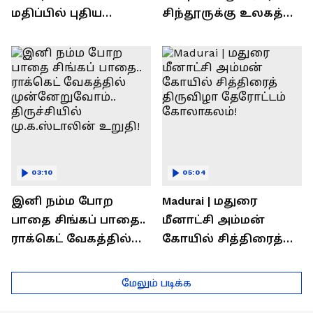
மதிப்பில் புதிய
சிந்தூருக்கு உலகத்
பணிகள்! தொடங்கி
தலைவர்கள் அளித்த
வைத்த அமைச்சர்
பதில் என்ன?
செந்தில் பாலாஜி !
03:10
05:04
இனி நம்ம போற
Madurai | மதுரை
பாதை சிங்கப் பாதை..
மீனாட்சி அம்மன்
ராக்கெட் வேகத்தில்
கோயில் சித்திரைத்
முன்னேறுவோம்..
திருவிழா தேரோட்டம்
திருச்சியில்
கோலாகலம்!
மேலும் படிக்க
மு.க.ஸ்டாலின் உறுதி!