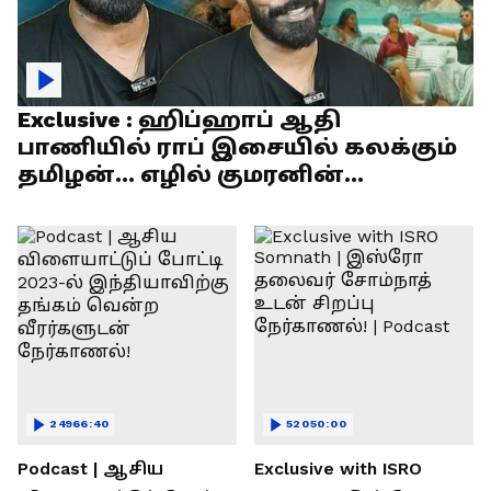
Exclusive : ஹிப்ஹாப் ஆதி
பாணியில் ராப் இசையில் கலக்கும்
தமிழன்... எழில் குமரனின்
எக்ஸ்குளூசிவ் நேர்காணல்
24966:40
52050:00
Podcast | ஆசிய
Exclusive with ISRO