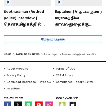
Seetharaman (Retired
Explainer | ஜெயக்குமார்
police) Interview |
மரணத்தில்
தென்தமிழகத்தில்
காவல்துறைக்கு
சாதிய கொலைகள்
இருக்கும் சவால்கள் |
தொடர்கதை ஆவது
Rajaram (Rtd ACP)
மேலும் படிக்க
ஏன்?
Interview
HOME
TAMIL NADU NEWS
கோயம்பத்தூர்
கோவை ராமகிருஷ்ணன் மனைவி மறைவு; ஆ.ராசா, செந்தில் பாலாஜி நேரில் அஞ்சலி
About Website
Terms Of Use
Privacy Policy
CSAM Policy
Complaint Redressal - Website
Compliance Report Digital
Investors
FOLLOW US ON
DOWNLOAD APP