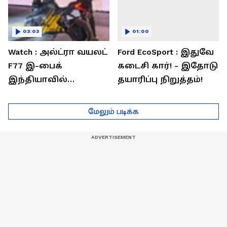
03:03
01:00
Watch : அல்ட்ரா வயலட்
Ford EcoSport : இதுவே
F77 இ-பைக்
கடைசி கார்! - இதோடு
இந்தியாவில்
தயாரிப்பு நிறுத்தம்!
அறிமுகம்! ஒரே
சார்ஜில் 307கி.மீ
மேலும் படிக்க
பயணம்!