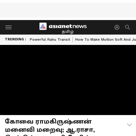
தமிழ்
TRENDING :
Powerful Rahu Transit
How To Make Mutton Soft And Ju
கோவை ராமகிருஷ்ணன்
மனைவி மறைவு; ஆ.ராசா,