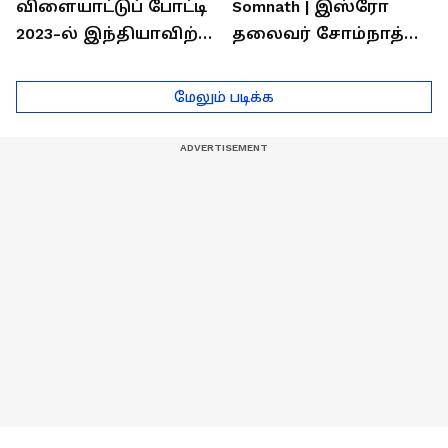
விளையாட்டுப் போட்டி
Somnath | இஸ்ரோ
2023-ல் இந்தியாவிற்கு
தலைவர் சோம்நாத்
தங்கம் வென்ற
உடன் சிறப்பு
வீரர்களுடன்
நேர்காணல்! | Podcast
மேலும் படிக்க
நேர்காணல்!