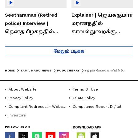
Seetharaman (Retired
Explainer | ஜெயக்குமார்
police) Interview |
மரணத்தில்
தென்தமிழகத்தில்
காவல்துறைக்கு
சாதிய கொலைகள்
இருக்கும் சவால்கள் |
தொடர்கதை ஆவது
Rajaram (Rtd ACP)
மேலும் படிக்க
ஏன்?
Interview
HOME
TAMIL NADU NEWS
PUDUCHERRY
சதுரங்க வேட்டை பாணியில் பெண்களை ஏமாற்றிய திருடன்.. வெளியான சிசிடிவி காட்சி!
About Website
Terms Of Use
Privacy Policy
CSAM Policy
Complaint Redressal - Website
Compliance Report Digital
Investors
FOLLOW US ON
DOWNLOAD APP