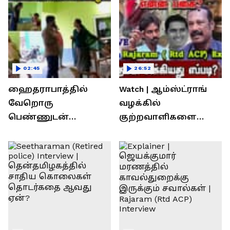
02:45
26:52
ஹைதராபாத்தில்
Watch | ஆம்ஸ்ட்ராங்
வேறொரு
வழக்கில்
பெண்ணுடன்
குற்றவாளிகளை
உல்லாசம்; பிஆர்எஸ்
நெருங்கிவிட்ட
தலைவரை மடக்கி
காவல்துறை? / Rajaram
பிடித்த மனைவி
Rtd ACP Interview