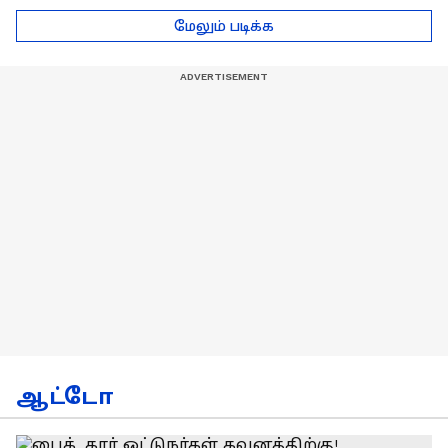
டெல்லி செல்லும் RCB
பயிற்சியாளர் பிரீத்தி
மேலும் படிக்க
அணி !
ரதி
ஆட்டோ