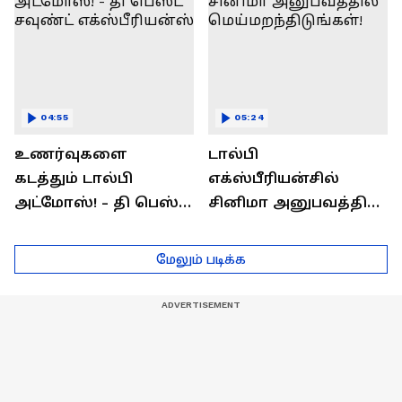
04:55
05:24
உணர்வுகளை
டால்பி
கடத்தும் டால்பி
எக்ஸ்பீரியன்சில்
அட்மோஸ்! - தி பெஸ்ட்
சினிமா அனுபவத்தில்
சவுண்ட்
மெய்மறந்திடுங்கள்!
எக்ஸ்பீரியன்ஸ்
மேலும் படிக்க