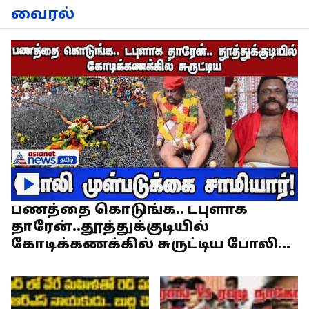
வைரல்
பணத்தை கொடுங்க.. டபுளாக
தாரேன்..தூத்துக்குடியில்
கோடிக்கணக்கில் சுருட்டிய போலி
முள்படுக்கை சாமியார்!