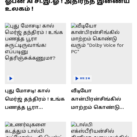
ஓபன் AI சி.இ.ஓ ! அதிர்ந்த இணைய
உலகம் !
05:26
புது மோசடி! கால்
வீடியோ
மெர்ஜ் தந்திரம் ! உங்க
கான்பிரன்சிங்கில்
பணத்த பூரா
மாற்றம் கொண்டு
சுருட்டிருவாங்க!
வரும் "Dolby Voice for
எப்படினு
PC"
தெரிஞ்சுக்கணுமா?