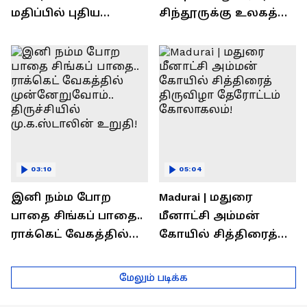
மதிப்பில் புதிய
சிந்தூருக்கு உலகத்
பணிகள்! தொடங்கி
தலைவர்கள் அளித்த
வைத்த அமைச்சர்
பதில் என்ன?
செந்தில் பாலாஜி !
03:10
05:04
இனி நம்ம போற
Madurai | மதுரை
பாதை சிங்கப் பாதை..
மீனாட்சி அம்மன்
ராக்கெட் வேகத்தில்
கோயில் சித்திரைத்
முன்னேறுவோம்..
திருவிழா தேரோட்டம்
திருச்சியில்
கோலாகலம்!
மேலும் படிக்க
மு.க.ஸ்டாலின் உறுதி!