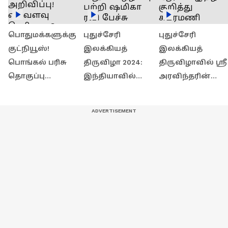
பொதுமக்களுக்கு
புதுச்சேரி
புதுச்சேரி
குட்நியூஸ்!
இலக்கியத்
இலக்கியத்
பொங்கல் பரிசு
திருவிழா 2024:
திருவிழாவில் ஶ்ரீ
தொகுப்பு
இந்தியாவில்
அரவிந்தரின்
அறிவிப்பு!
வறுமை ஒழிப்பு
'ஆர்யா' இதழ்
எவ்வளவு
பற்றி ஷமிகா ரவி
குறித்து சுப்ரமண
தெரியுமா?
பேச்சு
ராமசாமி பேச்சு