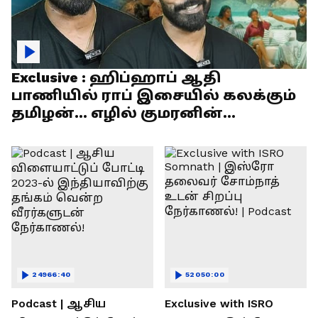
Exclusive : ஹிப்ஹாப் ஆதி
பாணியில் ராப் இசையில் கலக்கும்
தமிழன்... எழில் குமரனின்
எக்ஸ்குளூசிவ் நேர்காணல்
24966:40
52050:00
Podcast | ஆசிய
Exclusive with ISRO