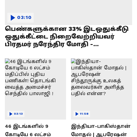
03:10
பெண்களுக்கான 33% இடஒதுக்கீடு
ஒதுக்கீட்டை நிறைவேற்றியவர்
பிரதமர் நரேந்திர மோதி -
எல்.முருகன் பேச்சு !
03:13
11:58
46 இடங்களில் 9
இந்தியா-பாகிஸ்தான்
கோடியே 6 லட்சம்
மோதல் | ஆபரேஷன்