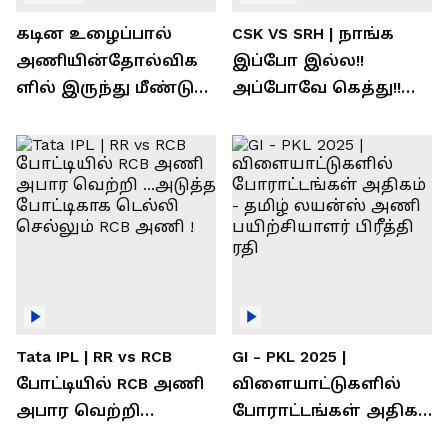
கடின உழைப்பால்
CSK VS SRH | நாங்க
அணியின்தோல்விக
இப்போ இல்ல!!
ளில் இருந்து மீண்டு
அப்போவே கெத்து!!
வெற்றி கண்டது-
கொண்டாடிய
தமிழ் லைன்ஸ்
சிஎஸ்கே ரசிகர்கள்
கேப்டன் சுமன்குர்ஜார்
Tata IPL | RR vs RCB
GI - PKL 2025 |
போட்டியில் RCB அணி
விளையாட்டுகளில்
அபார வெற்றி
போராட்டங்கள் அதிகம்
...அடுத்த போட்டிகாக
- தமிழ் லயன்ஸ் அணி