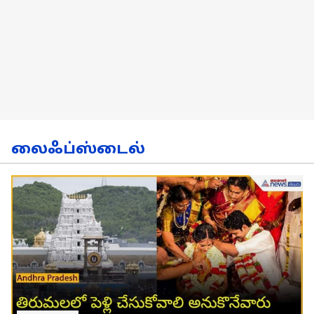
லைஃப்ஸ்டைல்