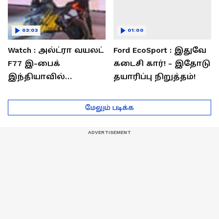
03:03
01:00
Watch : அல்ட்ரா வயலட்
Ford EcoSport : இதுவே
F77 இ-பைக்
கடைசி கார்! - இதோடு
இந்தியாவில்
தயாரிப்பு நிறுத்தம்!
அறிமுகம்! ஒரே
சார்ஜில் 307கி.மீ
மேலும் படிக்க
பயணம்!