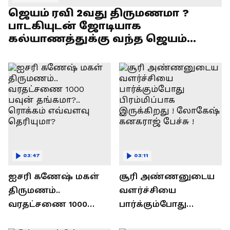
ஜெயம் ரவி 2வது திருமணமா ?
பாடகியுடன் ஜோடியாக
கல்யாணத்துக்கு வந்த ஜெயம்
ரவி!.....வைரல் வீடியோ !
03:47
03:11
ஐசரி கணேஷ் மகள்
சூரி அண்ணனுடைய
திருமணம்..
வளர்ச்சியை
வரதட்சணை 1000
பார்க்கும்போது
பவுன் தங்கமா?..
பிரம்மிப்பாக