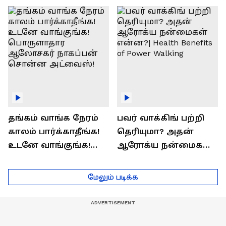
ராஜீவ் சந்தோஷம் !
Interview
தங்கம் வாங்க நேரம்
பவர் வாக்கிங் பற்றி
காலம் பார்க்காதீங்க!
தெரியுமா? அதன்
உடனே வாங்குங்க!
ஆரோக்ய நன்மைகள்
பொருளாதார
என்ன?| Health Benefits
ஆலோசகர் நாகப்பன்
of Power Walking
மேலும் படிக்க
சொன்ன அட்வைஸ்!