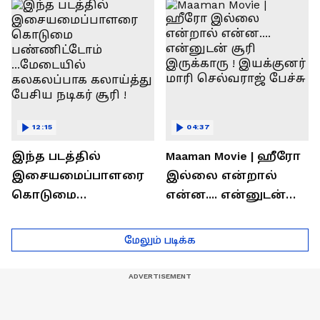
ரொக்கம் எவ்வளவு
இருக்கிறது !
தெரியுமா?
லோகேஷ் கனகராஜ்
பேச்சு !
12:15
04:37
இந்த படத்தில்
Maaman Movie | ஹீரோ
இசையமைப்பாளரை
இல்லை என்றால்
கொடுமை
என்ன.... என்னுடன்
பண்ணிட்டோம்
சூரி இருக்காரு !
...மேடையில்
இயக்குனர் மாரி
மேலும் படிக்க
கலகலப்பாக
செல்வராஜ் பேச்சு
கலாய்த்து பேசிய
நடிகர் சூரி !