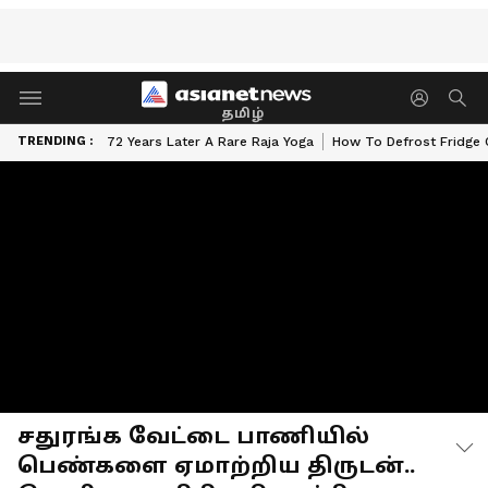
தமிழ்
TRENDING :
72 Years Later A Rare Raja Yoga
How To Defrost Fridge 
சதுரங்க வேட்டை பாணியில்
பெண்களை ஏமாற்றிய திருடன்..