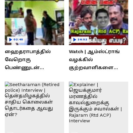
02:45
26:52
ஹைதராபாத்தில்
Watch | ஆம்ஸ்ட்ராங்
வேறொரு
வழக்கில்
பெண்ணுடன்
குற்றவாளிகளை
உல்லாசம்; பிஆர்எஸ்
நெருங்கிவிட்ட
தலைவரை மடக்கி
காவல்துறை? / Rajaram
பிடித்த மனைவி
Rtd ACP Interview