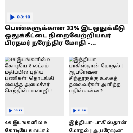
03:10
பெண்களுக்கான 33% இடஒதுக்கீடு
ஒதுக்கீட்டை நிறைவேற்றியவர்
பிரதமர் நரேந்திர மோதி -
எல்.முருகன் பேச்சு !
03:13
11:58
46 இடங்களில் 9
இந்தியா-பாகிஸ்தான்
கோடியே 6 லட்சம்
மோதல் | ஆபரேஷன்