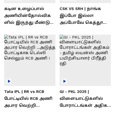
கடின உழைப்பால்
CSK VS SRH | நாங்க
அணியின்தோல்விக
இப்போ இல்ல!!
ளில் இருந்து மீண்டு
அப்போவே கெத்து!!
வெற்றி கண்டது-
கொண்டாடிய
தமிழ் லைன்ஸ்
சிஎஸ்கே ரசிகர்கள்
கேப்டன் சுமன்குர்ஜார்
Tata IPL | RR vs RCB
GI - PKL 2025 |
போட்டியில் RCB அணி
விளையாட்டுகளில்
அபார வெற்றி
போராட்டங்கள் அதிகம்
...அடுத்த போட்டிகாக
- தமிழ் லயன்ஸ் அணி