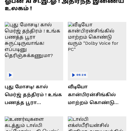
ஓபன் AI சி.இ.ஓ ! அதிர்ந்த இணைய
உலகம் !
05:26
புது மோசடி! கால்
வீடியோ
மெர்ஜ் தந்திரம் ! உங்க
கான்பிரன்சிங்கில்
பணத்த பூரா
மாற்றம் கொண்டு
சுருட்டிருவாங்க!
வரும் "Dolby Voice for
எப்படினு
PC"
தெரிஞ்சுக்கணுமா?