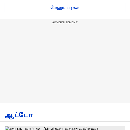
டெல்லி செல்லும் RCB
பயிற்சியாளர் பிரீத்தி
மேலும் படிக்க
அணி !
ரதி
ஆட்டோ