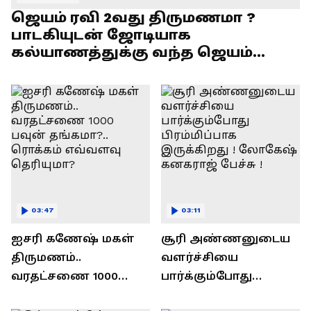
ஜெயம் ரவி 2வது திருமணமா ?
பாடகியுடன் ஜோடியாக
கல்யாணத்துக்கு வந்த ஜெயம்
ரவி!.....வைரல் வீடியோ !
03:47
03:11
ஐசரி கணேஷ் மகள்
சூரி அண்ணனுடைய
திருமணம்..
வளர்ச்சியை
வரதட்சணை 1000
பார்க்கும்போது
பவுன் தங்கமா?..
பிரம்மிப்பாக