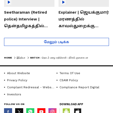
Seetharaman (Retired
Explainer | ஜெயக்குமார்
police) Interview |
மரணத்தில்
தென்தமிழகத்தில்
காவல்துறைக்கு
சாதிய கொலைகள்
இருக்கும் சவால்கள் |
தொடர்கதை ஆவது
Rajaram (Rtd ACP)
மேலும் படிக்க
ஏன்?
Interview
HOME
இந்தியா
WATCH : தொடர் மழை எதிரொலி : நீச்சல் குளமாக மாறிய பள்ளி வளாகம்!
About Website
Terms Of Use
Privacy Policy
CSAM Policy
Complaint Redressal - Website
Compliance Report Digital
Investors
FOLLOW US ON
DOWNLOAD APP