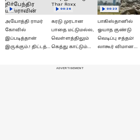
00:26
00:23
அயோத்தி ராமர்
கரடு முரடான
பாகிஸ்தானில்
கோவில்
பாதை மட்டுமல்ல,
ஓயாத குண்டு
இப்படித்தான்
வெள்ளத்திலும்
வெடிப்பு சத்தம்!
இருக்கும்.! திட்டத்
கெத்து காட்டும்
லாகூர் விமான
தலைவர்
Thar Roxx
நிலையம் அருகே
நிர்பேந்திர
பரபரப்பு
மிஸ்ராவின்
பிரத்யேக பேட்டி!