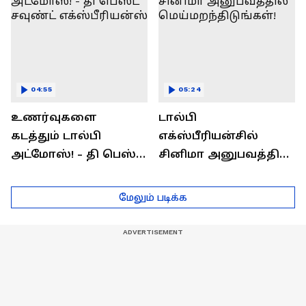
04:55
05:24
உணர்வுகளை
டால்பி
கடத்தும் டால்பி
எக்ஸ்பீரியன்சில்
அட்மோஸ்! - தி பெஸ்ட்
சினிமா அனுபவத்தில்
சவுண்ட்
மெய்மறந்திடுங்கள்!
எக்ஸ்பீரியன்ஸ்
மேலும் படிக்க