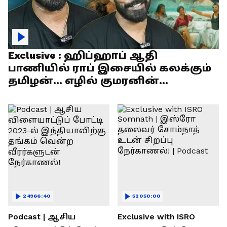
Exclusive : ஹிப்ஹாப் ஆதி
பாணியில் ராப் இசையில் கலக்கும்
தமிழன்... எழில் குமரனின்
எக்ஸ்குளூசிவ் நேர்காணல்
24966:40
52050:00
Podcast | ஆசிய
Exclusive with ISRO