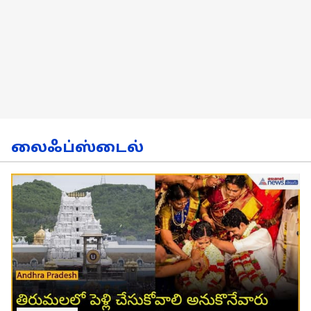
லைஃப்ஸ்டைல்