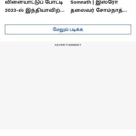
விளையாட்டுப் போட்டி
Somnath | இஸ்ரோ
2023-ல் இந்தியாவிற்கு
தலைவர் சோம்நாத்
தங்கம் வென்ற
உடன் சிறப்பு
வீரர்களுடன்
நேர்காணல்! | Podcast
மேலும் படிக்க
நேர்காணல்!