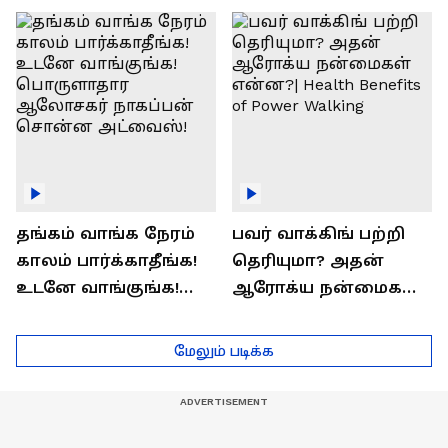
ராஜீவ் சந்தோஷம் !
Interview
தங்கம் வாங்க நேரம்
பவர் வாக்கிங் பற்றி
காலம் பார்க்காதீங்க!
தெரியுமா? அதன்
உடனே வாங்குங்க!
ஆரோக்ய நன்மைகள்
பொருளாதார
என்ன?| Health Benefits
ஆலோசகர் நாகப்பன்
of Power Walking
மேலும் படிக்க
சொன்ன அட்வைஸ்!