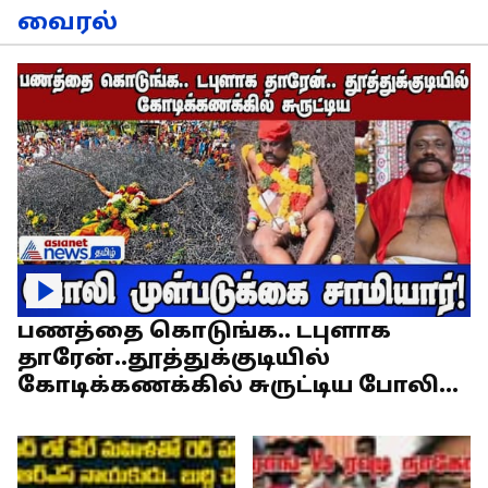
வைரல்
பணத்தை கொடுங்க.. டபுளாக
தாரேன்..தூத்துக்குடியில்
கோடிக்கணக்கில் சுருட்டிய போலி
முள்படுக்கை சாமியார்!