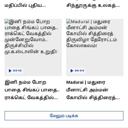
மதிப்பில் புதிய
சிந்தூருக்கு உலகத்
பணிகள்! தொடங்கி
தலைவர்கள் அளித்த
வைத்த அமைச்சர்
பதில் என்ன?
செந்தில் பாலாஜி !
03:10
05:04
இனி நம்ம போற
Madurai | மதுரை
பாதை சிங்கப் பாதை..
மீனாட்சி அம்மன்
ராக்கெட் வேகத்தில்
கோயில் சித்திரைத்
முன்னேறுவோம்..
திருவிழா தேரோட்டம்
திருச்சியில்
கோலாகலம்!
மேலும் படிக்க
மு.க.ஸ்டாலின் உறுதி!