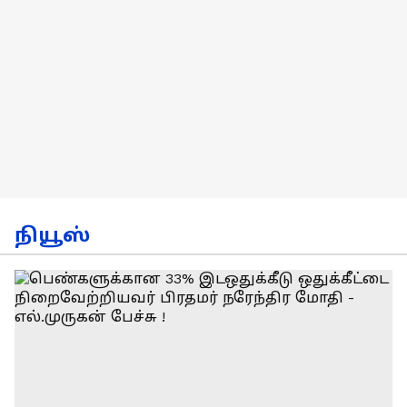
நியூஸ்