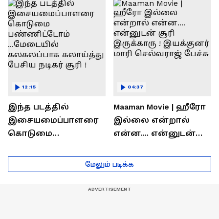
ரொக்கம் எவ்வளவு
இருக்கிறது !
தெரியுமா?
லோகேஷ் கனகராஜ்
பேச்சு !
12:15
04:37
இந்த படத்தில்
Maaman Movie | ஹீரோ
இசையமைப்பாளரை
இல்லை என்றால்
கொடுமை
என்ன.... என்னுடன்
பண்ணிட்டோம்
சூரி இருக்காரு !
...மேடையில்
இயக்குனர் மாரி
மேலும் படிக்க
கலகலப்பாக
செல்வராஜ் பேச்சு
கலாய்த்து பேசிய
நடிகர் சூரி !