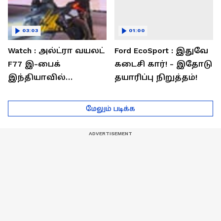
03:03
01:00
Watch : அல்ட்ரா வயலட்
Ford EcoSport : இதுவே
F77 இ-பைக்
கடைசி கார்! - இதோடு
இந்தியாவில்
தயாரிப்பு நிறுத்தம்!
அறிமுகம்! ஒரே
சார்ஜில் 307கி.மீ
மேலும் படிக்க
பயணம்!