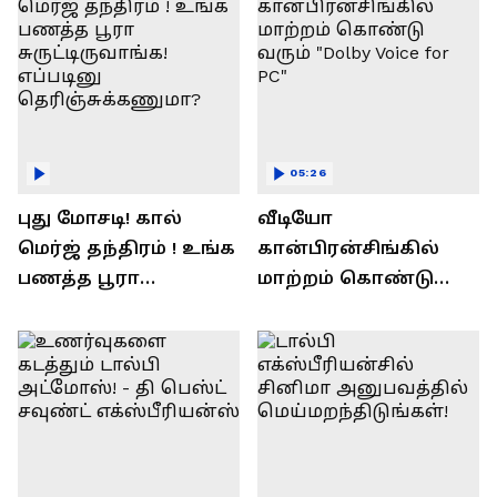
05:26
புது மோசடி! கால்
வீடியோ
மெர்ஜ் தந்திரம் ! உங்க
கான்பிரன்சிங்கில்
பணத்த பூரா
மாற்றம் கொண்டு
சுருட்டிருவாங்க!
வரும் "Dolby Voice for
எப்படினு
PC"
தெரிஞ்சுக்கணுமா?