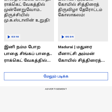
03:10
05:04
இனி நம்ம போற
Madurai | மதுரை
பாதை சிங்கப் பாதை..
மீனாட்சி அம்மன்
ராக்கெட் வேகத்தில்
கோயில் சித்திரைத்
முன்னேறுவோம்..
திருவிழா தேரோட்டம்
திருச்சியில்
கோலாகலம்!
மேலும் படிக்க
மு.க.ஸ்டாலின் உறுதி!