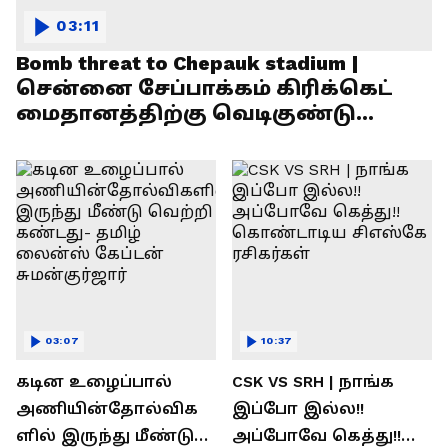
03:11
Bomb threat to Chepauk stadium |
சென்னை சேப்பாக்கம் கிரிக்கெட்
மைதானத்திற்கு வெடிகுண்டு
மிரட்டல்!
03:07
10:37
கடின உழைப்பால்
CSK VS SRH | நாங்க
அணியின்தோல்விக
இப்போ இல்ல!!
ளில் இருந்து மீண்டு
அப்போவே கெத்து!!