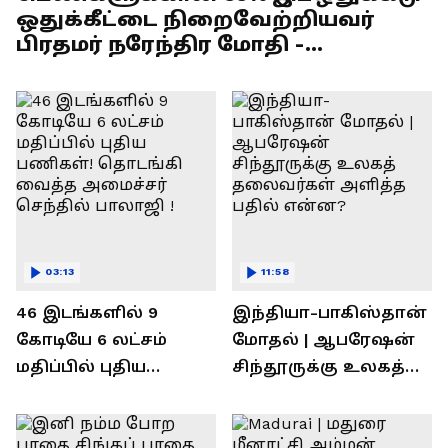
ஒதுக்கீட்டை நிறைவேற்றியவர்
பிரதமர் நரேந்திர மோதி -
எல்.முருகன் பேச்சு !
03:13
11:58
46 இடங்களில் 9
இந்தியா-பாகிஸ்தான்
கோடியே 6 லட்சம்
மோதல் | ஆபரேஷன்
மதிப்பில் புதிய
சிந்தூருக்கு உலகத்
பணிகள்! தொடங்கி
தலைவர்கள் அளித்த
வைத்த அமைச்சர்
பதில் என்ன?
செந்தில் பாலாஜி !