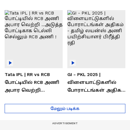
வெற்றி கண்டது-
கொண்டாடிய
தமிழ் லைன்ஸ்
சிஎஸ்கே ரசிகர்கள்
கேப்டன் சுமன்குர்ஜார்
Tata IPL | RR vs RCB
GI - PKL 2025 |
போட்டியில் RCB அணி
விளையாட்டுகளில்
அபார வெற்றி
போராட்டங்கள் அதிகம்
...அடுத்த போட்டிகாக
- தமிழ் லயன்ஸ் அணி
டெல்லி செல்லும் RCB
பயிற்சியாளர் பிரீத்தி
மேலும் படிக்க
அணி !
ரதி