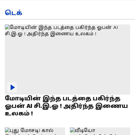
டெக்
மோடியின் இந்த படத்தை பகிர்ந்த
ஓபன் AI சி.இ.ஓ ! அதிர்ந்த இணைய
உலகம் !