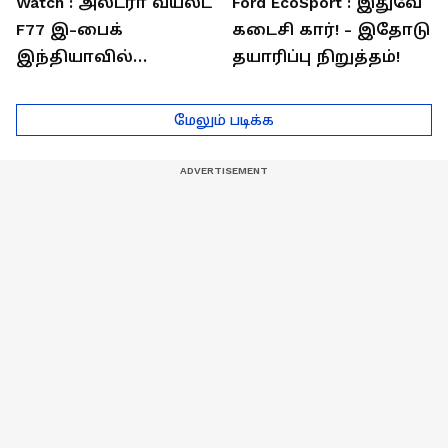
Watch : அல்ட்ரா வயலட்
Ford EcoSport : இதுவே
F77 இ-பைக்
கடைசி கார்! - இதோடு
இந்தியாவில்
தயாரிப்பு நிறுத்தம்!
அறிமுகம்! ஒரே
சார்ஜில் 307கி.மீ
மேலும் படிக்க
பயணம்!