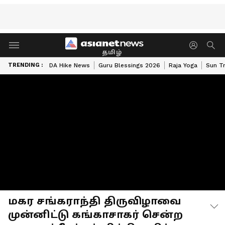
தமிழ்
TRENDING :
DA Hike News
Guru Blessings 2026
Raja Yoga
Sun Tr
மகர சங்கராந்தி திருவிழாவை
முன்னிட்டு கங்காசாகர் சென்ற