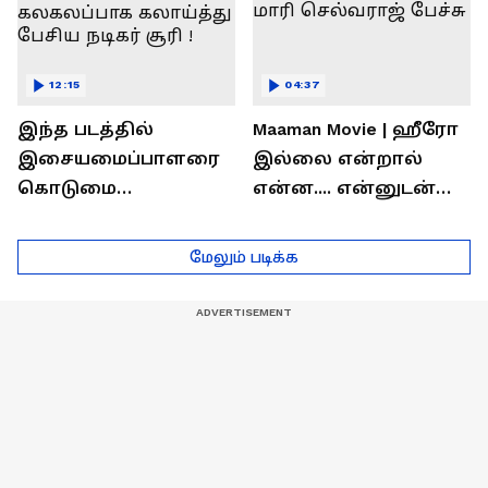
12:15
04:37
இந்த படத்தில்
Maaman Movie | ஹீரோ
இசையமைப்பாளரை
இல்லை என்றால்
கொடுமை
என்ன.... என்னுடன்
பண்ணிட்டோம்
சூரி இருக்காரு !
...மேடையில்
இயக்குனர் மாரி
மேலும் படிக்க
கலகலப்பாக
செல்வராஜ் பேச்சு
கலாய்த்து பேசிய
நடிகர் சூரி !