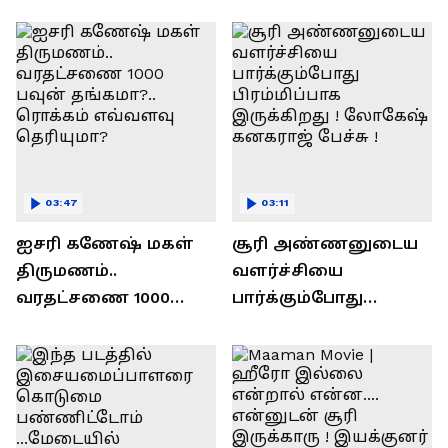
ரவி!.....வைரல் வீடியோ !
03:47
03:11
ஐசரி கணேஷ் மகள்
சூரி அண்ணனுடைய
திருமணம்..
வளர்ச்சியை
வரதட்சணை 1000
பார்க்கும்போது
பவுன் தங்கமா?..
பிரம்மிப்பாக
ரொக்கம் எவ்வளவு
இருக்கிறது !
தெரியுமா?
லோகேஷ் கனகராஜ்
பேச்சு !