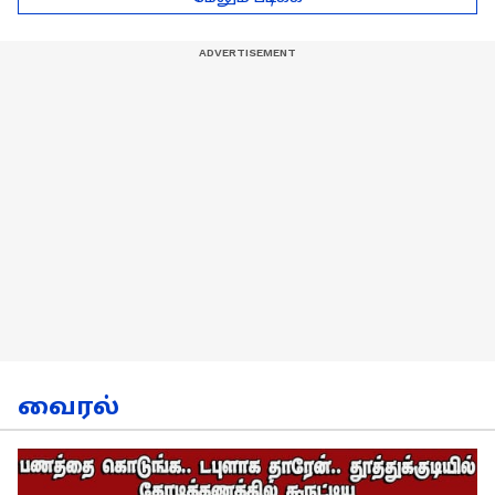
நேர்காணல்!
வைரல்