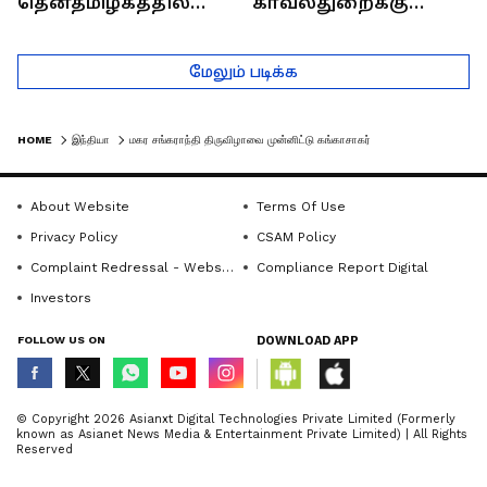
தென்தமிழகத்தில்
காவல்துறைக்கு
சாதிய கொலைகள்
இருக்கும் சவால்கள் |
தொடர்கதை ஆவது
Rajaram (Rtd ACP)
மேலும் படிக்க
ஏன்?
Interview
HOME
இந்தியா
மகர சங்கராந்தி திருவிழாவை முன்னிட்டு கங்காசாகர் சென்ற 400 யாத்ரீகர்கள் சிக்கி தவிப்பு – மீட்பு பணியில் குழு!
About Website
Terms Of Use
Privacy Policy
CSAM Policy
Complaint Redressal - Website
Compliance Report Digital
Investors
FOLLOW US ON
DOWNLOAD APP
© Copyright 2026 Asianxt Digital Technologies Private Limited (Formerly
known as Asianet News Media & Entertainment Private Limited) | All Rights
Reserved