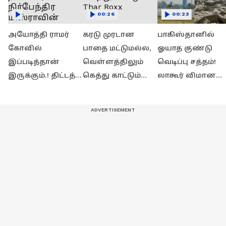
00:26
00:23
அயோத்தி ராமர்
கரடு முரடான
பாகிஸ்தானில்
கோவில்
பாதை மட்டுமல்ல,
ஓயாத குண்டு
இப்படித்தான்
வெள்ளத்திலும்
வெடிப்பு சத்தம்!
இருக்கும்.! திட்டத்
கெத்து காட்டும்
லாகூர் விமான
தலைவர்
Thar Roxx
நிலையம் அருகே
நிர்பேந்திர
பரபரப்பு
மிஸ்ராவின்
பிரத்யேக பேட்டி!