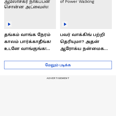
தங்கம் வாங்க நேரம்
பவர் வாக்கிங் பற்றி
காலம் பார்க்காதீங்க!
தெரியுமா? அதன்
உடனே வாங்குங்க!
ஆரோக்ய நன்மைகள்
பொருளாதார
என்ன?| Health Benefits
ஆலோசகர் நாகப்பன்
of Power Walking
மேலும் படிக்க
சொன்ன அட்வைஸ்!