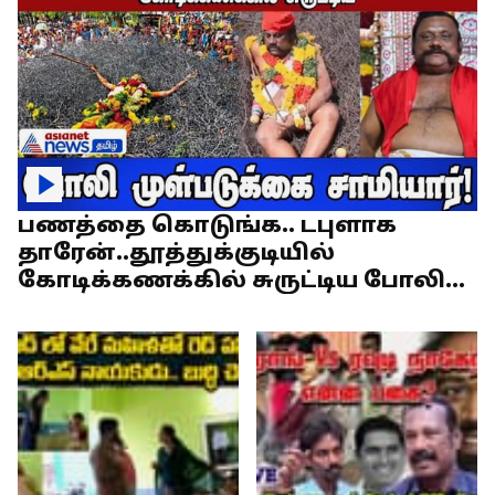
பணத்தை கொடுங்க.. டபுளாக
தாரேன்..தூத்துக்குடியில்
கோடிக்கணக்கில் சுருட்டிய போலி
முள்படுக்கை சாமியார்!