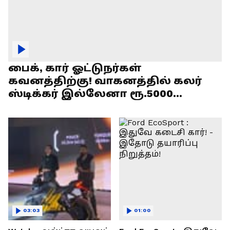
பைக், கார் ஓட்டுநர்கள்
கவனத்திற்கு! வாகனத்தில் கலர்
ஸ்டிக்கர் இல்லேனா ரூ.5000
அபராதம் !
03:03
01:00