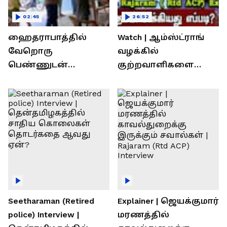
02:45
26:52
ஹைதராபாத்தில்
Watch | ஆம்ஸ்ட்ராங்
வேறொரு
வழக்கில்
பெண்ணுடன்
குற்றவாளிகளை
உல்லாசம்; பிஆர்எஸ்
நெருங்கிவிட்ட
தலைவரை மடக்கி
காவல்துறை? / Rajaram
பிடித்த மனைவி
Rtd ACP Interview
Seetharaman (Retired
Explainer | ஜெயக்குமார்
police) Interview |
மரணத்தில்