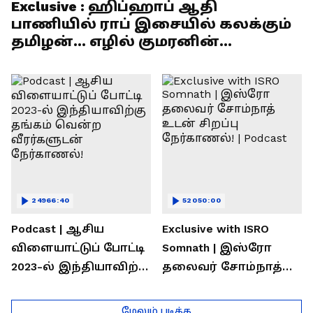
Exclusive : ஹிப்ஹாப் ஆதி
பாணியில் ராப் இசையில் கலக்கும்
தமிழன்... எழில் குமரனின்
எக்ஸ்குளூசிவ் நேர்காணல்
24966:40
52050:00
Podcast | ஆசிய
Exclusive with ISRO
விளையாட்டுப் போட்டி
Somnath | இஸ்ரோ
2023-ல் இந்தியாவிற்கு
தலைவர் சோம்நாத்
தங்கம் வென்ற
உடன் சிறப்பு
வீரர்களுடன்
நேர்காணல்! | Podcast
மேலும் படிக்க