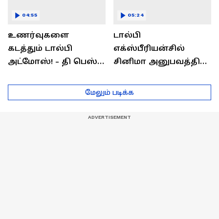
04:55
05:24
உணர்வுகளை
டால்பி
கடத்தும் டால்பி
எக்ஸ்பீரியன்சில்
அட்மோஸ்! - தி பெஸ்ட்
சினிமா அனுபவத்தில்
சவுண்ட்
மெய்மறந்திடுங்கள்!
எக்ஸ்பீரியன்ஸ்
மேலும் படிக்க