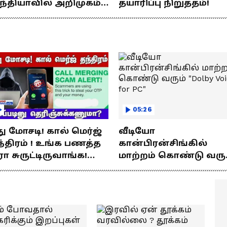
ந்தியாவில் அறிமுகம்!
தயாரிப்பு நிறுத்தம்!
ே சார்ஜில் 307கி.மீ
யணம்!
05:26
து மோசடி! கால் மெர்ஜ்
வீடியோ
்திரம் ! உங்க பணத்த
கான்பிரன்சிங்கில்
ரா சுருட்டிருவாங்க!
மாற்றம் கொண்டு வரு
்படினு
"Dolby Voice for PC"
ெரிஞ்சுக்கணுமா?