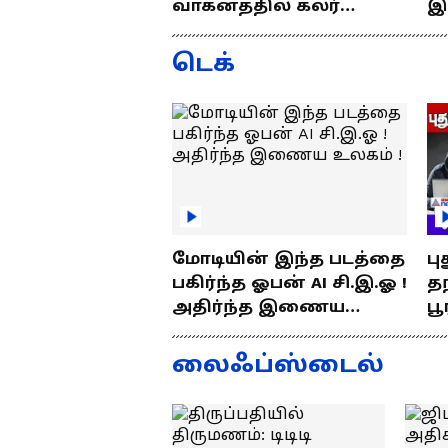
வாகனத்தில் கலர்
இ
ஸ்டிக்கர் இல்லேனா
ஒர
ரூ.5000 அபராதம் !
ப
டெக்
மோடியின் இந்த படத்தை
பு
பகிர்ந்த ஓபன் AI சி.இ.ஓ !
தந
அதிர்ந்த இணைய
பூ
உலகம் !
எப
த
லைஃப்ஸ்டைல்