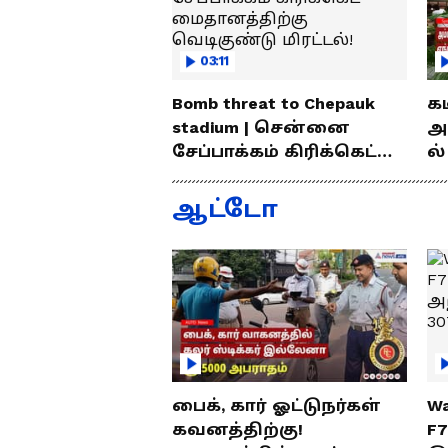
03:11
Bomb threat to Chepauk
க
stadium | சென்னை
அ
சேப்பாக்கம் கிரிக்கெட்
ல்
மைதானத்திற்கு
வ
வெடிகுண்டு மிரட்டல்!
லைன
ஆட்டோ
சு
பைக், கார் ஓட்டுநர்கள்
Wa
கவனத்திற்கு!
F