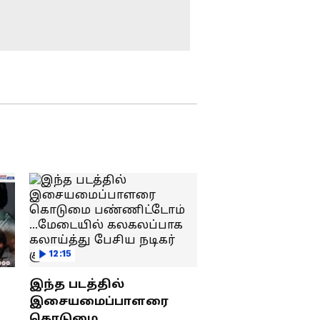
ஐசியு, சர்ஜரி...
அலை !
ரசிகர்களுக்கு ஷாக்
கொடுத்த அமிதாப்
பச்சன் - பாலிவுட்
சூப்பர்ஸ்டாருக்கு
லீக்கானதால்
என்ன ஆச்சு?
ஜனநாயகன் படத்தை
பட்டி டிங்கரிங்
பார்த்துள்ள படக்குழு...
தயாரிப்பாளர்
Jananayagan Release:
கொடுத்த அப்டேட் !
எதிர்பார்த்ததை விட
சீக்கிரமா வருது?
'ஜனநாயகன்' ரிலீஸ்
தேதியில் ட்விஸ்ட்..!
Vedan : அனிருத்
இசையில் பாடிய
ராப்பர் வேடன்...
லோகேஷ் கனகராஜ்
12:15
படத்துக்காக
Samantha:
இணையும் மாஸ்
சமந்தாவுக்கு சிம்பிளா
இந்த படத்தில்
கூட்டணி!
நடந்து முடிந்த
இசையமைப்பாளரை
வளைகாப்பு...
கொடுமை