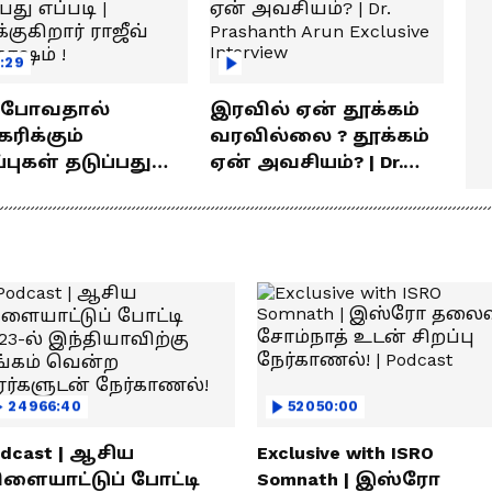
:29
் போவதால்
இரவில் ஏன் தூக்கம்
ரிக்கும்
வரவில்லை ? தூக்கம்
ள் தடுப்பது
ஏன் அவசியம்? | Dr.
டி | விளக்குகிறார்
Prashanth Arun Exclusive
வ் சந்தோஷம் !
Interview
24966:40
52050:00
dcast | ஆசிய
Exclusive with ISRO
ிளையாட்டுப் போட்டி
Somnath | இஸ்ரோ