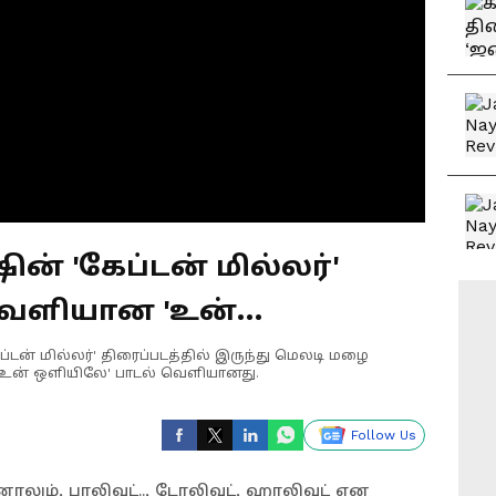
ஷின் 'கேப்டன் மில்லர்'
 வெளியான 'உன்
... இரண்டாவது சிங்கிள் பாடல்!
ேப்டன் மில்லர்' திரைப்படத்தில் இருந்து மெலடி மழை
'உன் ஒளியிலே' பாடல் வெளியானது.
Follow Us
லும், பாலிவுட்.., டோலிவுட், ஹாலிவுட் என