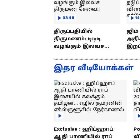
03:48
14
திருப்பதியில்
ஜிம
திருமணம்: டிடிடி
அதிக
வழங்கும் இலவச
இறப்புக
திருமண சேவை!!
எப்ப
ராஜீ
இதர வீடியோக்கள்
Exclusive : ஹிப்ஹாப்
Po
ஆதி பாணியில் ராப்
வ