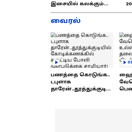
இசையில் கலக்கும்
20
தமிழன்... எழில்
த
குமரனின்
வ
வைரல்
எக்ஸ்குளூசிவ்
ந
நேர்காணல்
0
பணத்தை கொடுங்க..
ஹைத
டபுளாக
வே
தாரேன்..தூத்துக்குடியி
பெண
ல் கோடிக்கணக்கில்
உல்
சுருட்டிய போலி
தலை
முள்படுக்கை
பிட
சாமியார்!