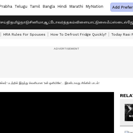
Prabha
Telugu
Tamil
Bangla
Hindi
Marathi
MyNation
Add Prefer
ெய்தி
தமிழ்நாடு
சினிமா
ஆட்டோ
வர்த்தகம்
விளையாட்டு
லைஃப்ஸ்டைல்
ஜோ
HRA Rules For Spouses
How To Defrost Fridge Quickly?
Today Rasi 
்லர்' படத்தில் இருந்து வெளியான 'உன் ஒளியிலே'... இரண்டாவது சிங்கிள் பாடல்!
RELA
NO