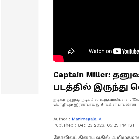
Captain Miller: தனு
படத்தில் இருந்து
ஒளியிலே'
நடிகர் தனுஷ் நடிப்பில் உருவாகியுள்ள, 'க
பொழியும் இரண்டாவது சிங்கிள் பாடலான 
Author :
Manimegalai A
Published :
Dec 23 2023, 05:25 PM IST
கோலிவுட் திரையுலகில் அறிமுகமானா