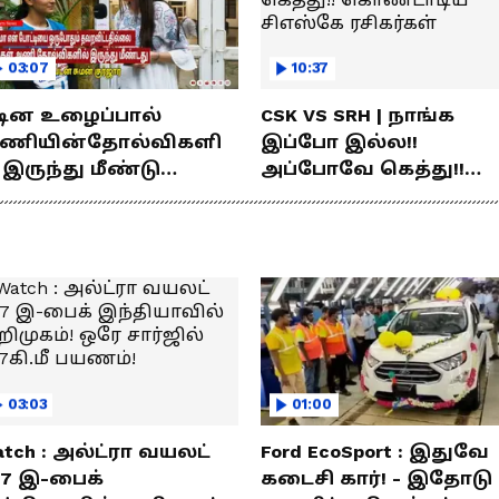
03:07
10:37
டின உழைப்பால்
CSK VS SRH | நாங்க
ணியின்தோல்விகளி
இப்போ இல்ல!!
 இருந்து மீண்டு
அப்போவே கெத்து!!
ெற்றி கண்டது- தமிழ்
கொண்டாடிய சிஎஸ்கே
்ஸ் கேப்டன்
ரசிகர்கள்
மன்குர்ஜார்
03:03
01:00
tch : அல்ட்ரா வயலட்
Ford EcoSport : இதுவே
77 இ-பைக்
கடைசி கார்! - இதோடு