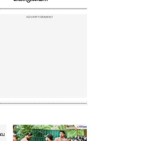
குழந்தை எப்போ
து
பண்ணிட்டோம்
பிறக்கப்போகுது
தெரியுமா?
...மேடையில் கலகலப்பாக
கலாய்த்து பேசிய நடிகர்
சூரி !