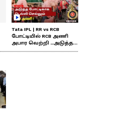
Tata IPL | RR vs RCB
போட்டியில் RCB அணி
அபார வெற்றி ...அடுத்த
போட்டிகாக டெல்லி
செல்லும் RCB அணி !