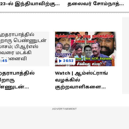
23-ல் இந்தியாவிற்கு
தலைவர் சோம்நாத்
ங்கம் வென்ற
உடன் சிறப்பு
ீரர்களுடன்
நேர்காணல்! | Podcast
ேர்காணல்!
2:45
26:52
ராபாத்தில்
Watch | ஆம்ஸ்ட்ராங்
றொரு
வழக்கில்
்ணுடன்
குற்றவாளிகளை
லாசம்; பிஆர்எஸ்
நெருங்கிவிட்ட
வரை மடக்கி
காவல்துறை? / Rajaram
ித்த மனைவி
Rtd ACP Interview