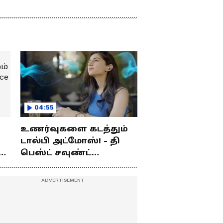
04:55
உணர்வுகளை கடத்தும்
டால்பி அட்மோஸ்! - தி
ம்
பெஸ்ட் சவுண்ட்
எக்ஸ்பீரியன்ஸ்