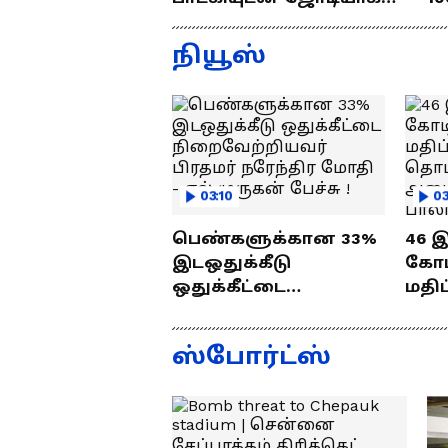
கல்யாணத்துக்கு வந்த
ர
ஜெயம் ரவி!.....வைரல்
த
நியூஸ்
வீடியோ !
03:10
03
பெண்களுக்கான 33%
46 
இடஒதுக்கீடு
கோடி
ஒதுக்கீட்டை
மதிப
நிறைவேற்றியவர்
பணி
பிரதமர் நரேந்திர
வைத
ஸ்போர்ட்ஸ்
மோதி - எல்.முருகன்
செந்
பேச்சு !