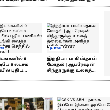
ொக்கம் எவ்வளவு
பிரம்மிப்பாக இருக்கிற
ெரியுமா?
! லோகேஷ் கனகராஜ்
பேச்சு !
:13
11:58
இடங்களில் 9
இந்தியா-பாகிஸ்தான்
யே 6 லட்சம்
மோதல் | ஆபரேஷன்
்பில் புதிய
சிந்தூருக்கு உலகத்
கள்! தொடங்கி
தலைவர்கள் அளித்த
்த அமைச்சர்
பதில் என்ன?
தில் பாலாஜி !