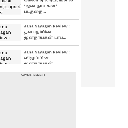
கமலா திரையரங்கில்
இரண்டாவது சிங்கிள்
‘ஜன நாயகன்’
பாடல்!
படத்தை
ரசிகர்களுடன் கண்டு
மகிழ்ந்த நடிகர் விமல்
Jana Nayagan Review :
நெகிழ்ச்சி!
தளபதியின்
ஜனநாயகன் டாப்
கிளாஸா? டம்மி
பீஸா? விமர்சனம்
Jana Nayagan Review :
இதோ
விஜய்யின்
ஜனநாயகன்
பிளாஸ்டா? வேஸ்டா?
முழு விமர்சனம் இதோ
நீலகிரியில்
‘ஜனநாயகன்’
திருவிழா:
ரசிகர்களுடன் கேக்
வெட்டி கொண்டாடிய
திரையரங்குகளை
அமைச்சர் மதன்
ஸ்தம்பிக்க வைக்கும்
ராஜா!
விஜய் ரசிகர்கள்! –
கேசினோ தியேட்டர்
முன் கொண்டாட்ட