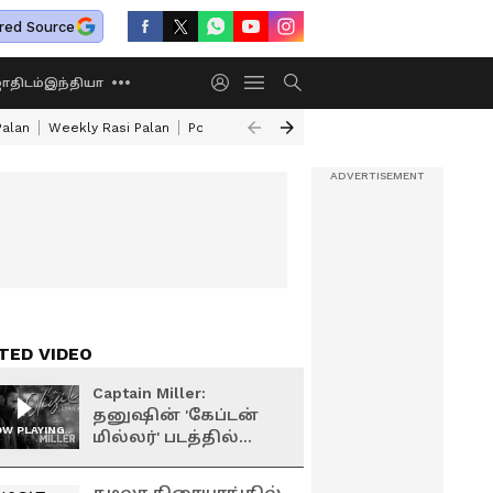
red Source
திடம்
இந்தியா
Palan
Weekly Rasi Palan
Powerful Rahu Transit
How To Make Mutton 
TED VIDEO
Captain Miller:
தனுஷின் 'கேப்டன்
W PLAYING
மில்லர்' படத்தில்
இருந்து வெளியான
'உன் ஒளியிலே'...