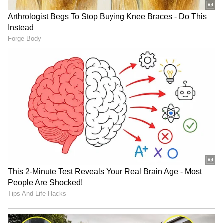
4
இன்றைய (நவம்பர் 18) நிலவரப்படி
சென்னையில் 22 கேரட் ஆபரணத்
தங்கத்தின் விலையில் எந்த மாற்றமும்
இல்லாமல் நேற்றைய விலையே நீடிக்கிறது.
சவரன் ரூ.45,600க்கு விற்பனையாகிறது.
அதேபோல், தங்கம் கிராம் ரூ.5,700க்கு
விற்பனையாகிறது.24 கேரட் தங்கம் கிராம்
ஒன்றுக்கு ரூ. 6,170ஆக விற்பனையாகிறது.