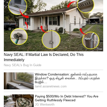
24 கேரட் தங்கம் சவரன் ரூ. 49,360ஆக
விற்பனையாகிறது.
4
4