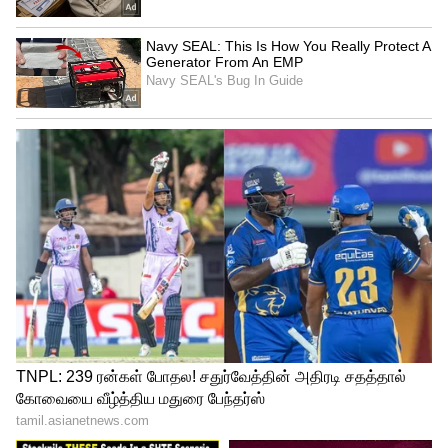
வெள்ளி விலை 50 காசுகள் குறைந்து கிராம்
வெள்ளி ரூ.79.00க்கு விற்பனை
செய்யப்படுகிறது. மேலும் ஒரு கிலோ
வெள்ளி ரூ.79,000க்கும் விற்பனை
செய்யப்படுகிறது.
LATEST VIDEOS