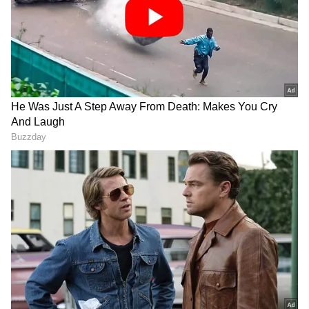
எந்த மாற்றமும் இல்லாமல் நேற்றைய
விலையே நீடிக்கிறது.
ஏசியாநெட் தமிழ்-ஐ உங்கள் முதன்மைத்
தேர்வாக்குங்கள்