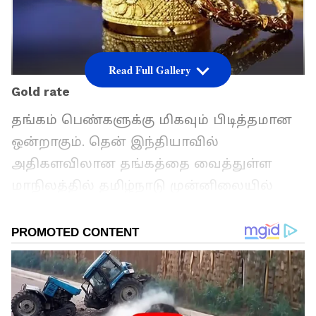
Read Full Gallery
Gold rate
தங்கம் பெண்களுக்கு மிகவும் பிடித்தமான
ஒன்றாகும். தென் இந்தியாவில்
அதிகளவிலான தங்கத்தை வைத்துள்ள
மாநிலத்தில் தமிழ்நாடு முன்னிலையில்
வகிக்கிறது. மேலும் தமிழ்நாட்டு
பெண்களின் தங்க நகைகள் மீதான மோகம்
மிகவும் அதிகம் என்பது அனைவரும்
அறிந்த ஒன்றே. இந்நிலையில், நேற்று
தங்கம் விலை உயர்ந்த நிலையில் இன்று