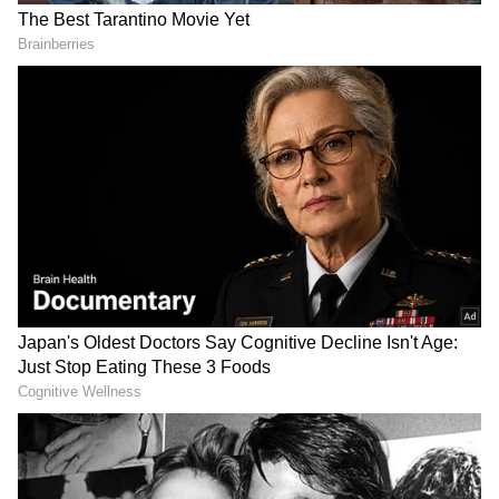
2
4
நேற்றைய நிலவரப்படி சவரனுக்கு ரூ. 520
உயர்ந்து ரூ.45,600க்கு விற்பனையானது.
அதேபோல், தங்கம் கிராமுக்கு ரூ.65
உயர்ந்து ரூ.5,700க்கு விற்பனையானது.
Gold Rate in Tamilnadu