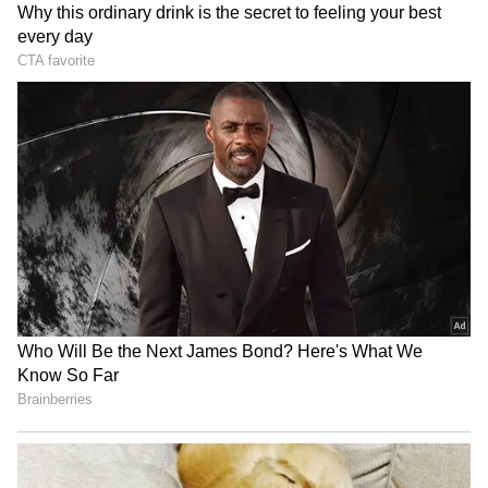
Today Gold Rate
இன்றைய (மே14) நிலவரப்படி சென்னையில்
22 கேரட் ஆபரணத் தங்கத்தின் விலை
சவரனுக்கு ரூ.280 குறைந்து ரூ.53,520-ஆக
விற்பனை செய்யப்படுகிறது. 22 கேரட்
தங்கம் கிராமுக்கு ரூ.35 குறைந்து ரூ.6,690-
ஆக விற்பனையாகிறது. 24 கேரட் தங்கம்
கிராம் ஒன்றுக்கு ரூ. 7,160ஆக
விற்பனையாகிறது. 24 கேரட் தங்கம் சவரன்
ரூ.57,280-ஆக விற்பனையாகிறது.