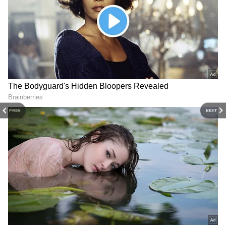
PREV
NEXT
3
4