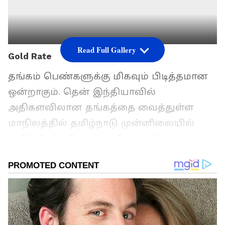
Read Full Gallery
Gold Rate
தங்கம் பெண்களுக்கு மிகவும் பிடித்தமான
ஒன்றாகும். தென் இந்தியாவில்
அதிகளவிலான தங்கத்தை வைத்துள்ள
மாநிலத்தில் தமிழ்நாடு முன்னிலையில்
வகிக்கிறது. மேலும் தமிழ்நாட்டு
பெண்களின் தங்க நகைகள் மீதான மோகம்
மிகவும் அதிகம் என்பது அனைவரும்
அறிந்த ஒன்றே. இந்நிலையில், தங்கம்
விலை கடந்த இரண்டு நாட்களாக குறைந்து
வருகிறது.