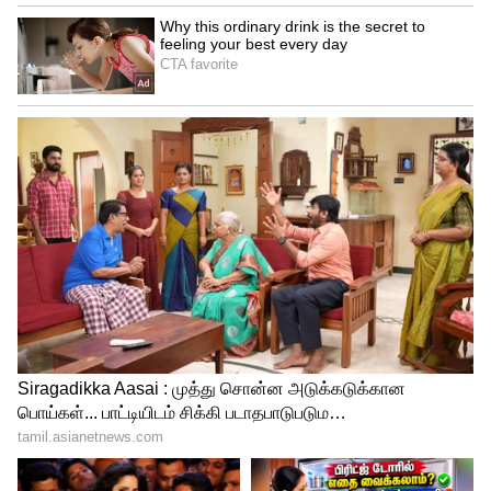
Today Silver Rate
வெள்ளி விலை 70 காசுகள் உயர்ந்து கிராம்
வெள்ளி ரூ.88.70க்கு விற்பனை
செய்யப்படுகிறது. மேலும் ஒரு கிலோ
வெள்ளி ரூ.90,700க்கும் விற்பனை
செய்யப்படுகிறது.
LATEST VIDEOS