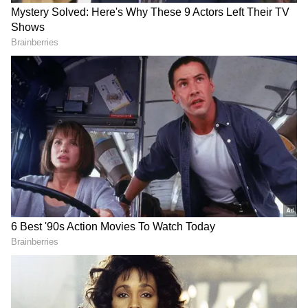
4
Yesterday Gold Rate
நேற்றைய நிலவரப்படி சவரனுக்கு ரூ.25
குறைந்து ரூ.53,800-க்கு விற்பனையானது.
அதேபோல், தங்கம் கிராமுக்கு ரூ.200
குறைந்து ரூ.6,725-க்கு விற்பனையானது.