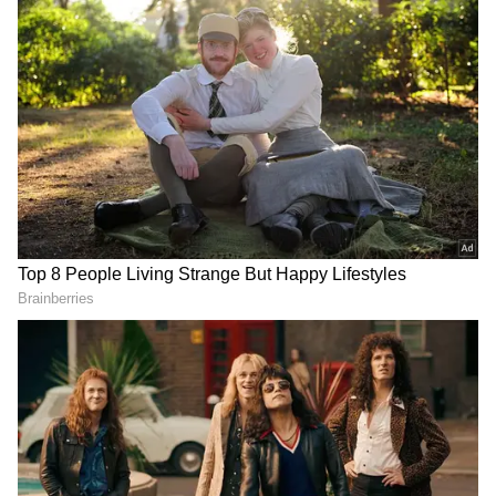
திரைப்படம் அவருக்கு தமிழ் சினிமா
ரசிகர்கள் மத்தியில் ஒரு மிகப்பெரிய
வரவேற்பை பெற்றுக் கொடுத்தது என்றே
கூறலாம்.
குடும்பத்தின் எதிர்ப்பு.. அதை மீறி மாஜி
முதல்வரை மணந்த குட்டி ராதிகா -
இப்போ அவர் Net Worth எவ்வளவு
தெரியுமா?
ஏசியாநெட் தமிழ்-ஐ உங்கள் முதன்மைத்
தேர்வாக்குங்கள்