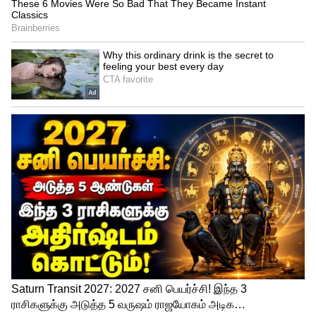
Good Bad Ugly Movie
இந்நிலையில் பிரபல யூட்யூப் சேனல் ஒன்று
வெளியிட்டுள்ள தகவலின்படி "குட் பேட்
அக்லி" திரைப்படத்தில் தல அஜித் அவர்கள்
மூன்று கதாபாத்திரத்தில் நடிக்க உள்ளதாக
கூறப்படுகிறது. நீண்ட முடியுடன் ஒரு
கதாபாத்திரம், அவருடைய இயல்பான
லூக்கான வெள்ளை நிற தலையுடனும்
மற்றொரு கதாபாத்திரம், மேலும் கருமை
நிற தலையிடனும் மற்றொரு கதாபாத்திரம்
என்று கூறப்படுகிறது. ஏற்கனவே தல அஜித்