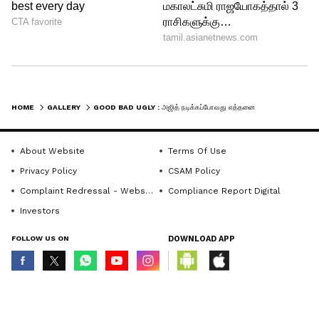
LATEST VIDEOS
HOME
GALLERY
GOOD BAD UGLY : அஜித் நடிக்கப்போவது எத்தனை ரோலில் தெரியுமா?ஆதிக் போடும் மாஸ்டர் பிளான் - தீயாய் பரவும் தகவல்!
About Website
Terms Of Use
Privacy Policy
CSAM Policy
Complaint Redressal - Website
Compliance Report Digital
Investors
FOLLOW US ON
DOWNLOAD APP
ABOUT THE AUTHOR
© Copyright 2026 Asianxt Digital Technologies Private Limited (Formerly
known as Asianet News Media & Entertainment Private Limited) | All Rights
Ansgar R
AR
Reserved