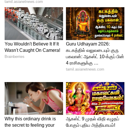
அவருடைய வரலாறு படத்தில் 3
கதாபாத்திரத்தில் நடித்திருந்தது
குறிப்பிடத்தக்கது.
Annamalai : பாஜக தலைவர்
அண்ணாமலை.. உருவாகிறது அவரின்
பயோ பிக்? அண்ணாமலையாக
நடிக்கப்போவது யார் தெரியுமா?