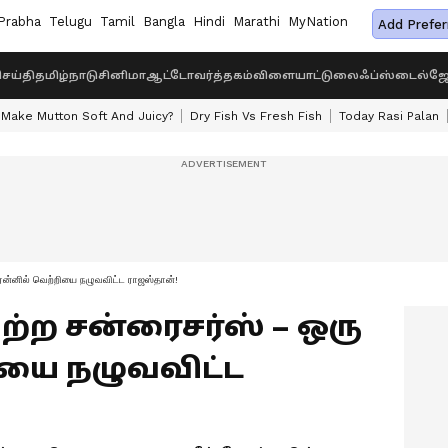
Prabha
Telugu
Tamil
Bangla
Hindi
Marathi
MyNation
Add Prefer
ெய்தி
தமிழ்நாடு
சினிமா
ஆட்டோ
வர்த்தகம்
விளையாட்டு
லைஃப்ஸ்டைல்
ஜோ
Make Mutton Soft And Juicy?
Dry Fish Vs Fresh Fish
Today Rasi Palan
ு ரன்னில் வெற்றியை நழுவவிட்ட ராஜஸ்தான்!
ெற்ற சன்ரைசர்ஸ் – ஒரு
ியை நழுவவிட்ட