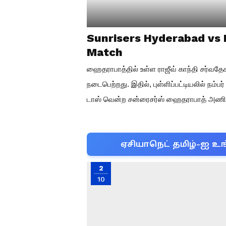
Sunrisers Hyderabad vs 
Match
ஹைதராபாத்தில் உள்ள ராஜீவ் காந்தி சர்வதேச 
நடைபெற்றது. இதில், புள்ளிப்பட்டியலில் நம்
டாஸ் வென்ற சன்ரைசர்ஸ் ஹைதராபாத் அணியின் 
ஏசியாநெட் தமிழ்-ஐ உங
2
10