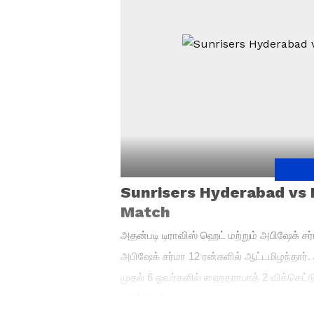
Sunrisers Hyderabad vs 
Match
அதன்படி டிராவிஸ் ஹெட் மற்றும் அபிஷேக் ச
அபிஷேக் சர்மா 12 ரன்களில் ஆட்டமிழந்தார். 
முதல் 6 ஓவர்களில் ஹைதராபாத் 2 விக்கெட்டு
எடுத்திருந்தது.