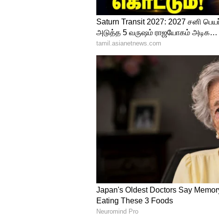
Sunrisers Hyderabad vs 
Match
இதே போன்று அதிரடியாக விளையாடி ரன்கள் குவி
76 ரன்கள் குவித்து ஆட்டமிழக்காமல் இருந்த
பவுண்டரி, 3 சிக்ஸர் உள்பட 42 ரன்கள் எடுத்த
5
10