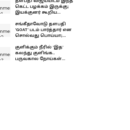
தளபதி விஜய்யிடம் இந்த
கெட்ட பழக்கம் இருக்கு;
இயக்குனர் கூறிய
சீக்ரெட்..!
சங்கீதாவோடு தளபதி
'GOAT' படம் பார்த்தார் என
சொல்வது பொய்யா;
உண்மையில் நைட் ஷோ
யாருடன் பார்த்தார்
குளிக்கும் நீரில் 'இத'
தெரியுமா?
கலந்து குளிங்க..
பருவகால நோய்கள்
உங்கள தாக்காது!