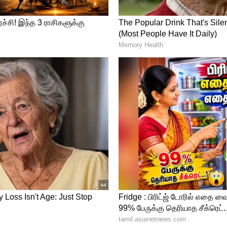
Rajasthan Royals, 50th IPL 2024
த்த நிதிஷ் ரெட்டி 42 பந்துகளில் 3 பவுண்டரி, 8 சிக்சர் உள்பட
ார். கடைசியில் வந்த ஹென்ரிச் கிளாசென் 19 பந்துகளில் 3
ு ஆட்டமிழக்காமல் இருந்தார்.