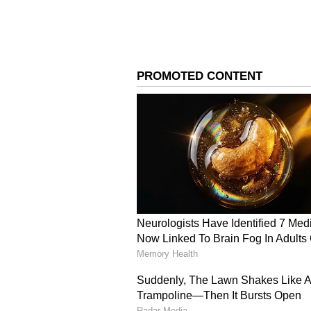
Sunrisers Hyderabad vs 
Match
அதன் பிறகு டிராவிஸ் ஹெட் மற்றும் நிதிஷ் ர
ஹெட் 44 பந்துகளில் 6 பவுண்டரி, 3 சிக்ஸர் உ