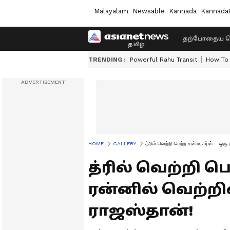
Malayalam
Newsable
Kannada
Kannada
தற்போதைய ச
TRENDING :
Powerful Rahu Transit
How To 
HOME
GALLERY
த்ரில் வெற்றி பெற்ற சன்ரைசர்ஸ் – ஒர
த்ரில் வெற்றி ப
ரன்னில் வெற்ற
ராஜஸ்தான்!