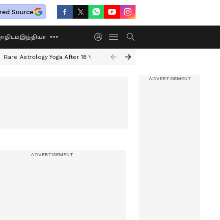
red Source
திடம்
இந்தியா
Rare Astrology Yoga After 18 Years
Dwi Pushkar Yoga 2026
Guru Peyar