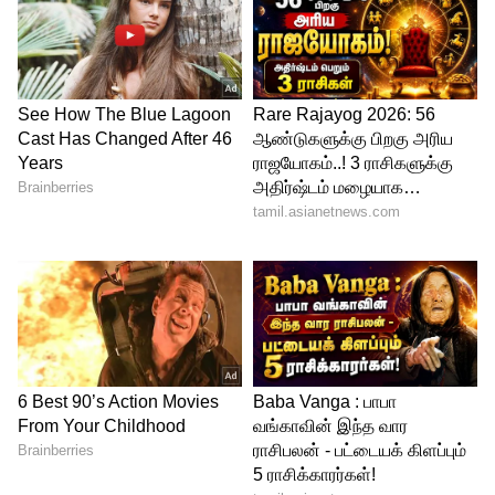
IPL 2024 Final KKR vs SRH 26 May 2024 live
இவரைத் தொடர்ந்து இன்று தனது 21ஆவது பிறந்தநாளை
கொண்டாடும் நிதிஷ் குமார் ரெட்டி களமிறங்கினார். அவர், ஒரு
பவுண்டரி, ஒரு சிக்ஸர் அடித்து 13 ரன்களில் ஹர்ஷித் ராணா பந்தில்
ஆட்டமிழந்தார்.