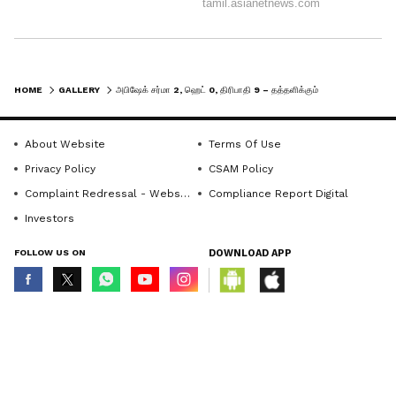
HOME
GALLERY
அபிஷேக் சர்மா 2, ஹெட் 0, திரிபாதி 9 – தத்தளிக்கும் ஹைதராபாத் – காவ்யா மாறனுக்கு கண்ணு வேர்க்குது!
6
About Website
Terms Of Use
6
Privacy Policy
CSAM Policy
Complaint Redressal - Website
Compliance Report Digital
Investors
FOLLOW US ON
DOWNLOAD APP
© Copyright 2026 Asianxt Digital Technologies Private Limited (Formerly
known as Asianet News Media & Entertainment Private Limited) | All Rights
Kolkata Knight Riders vs Sunrisers Hyderabad,
Reserved
Final