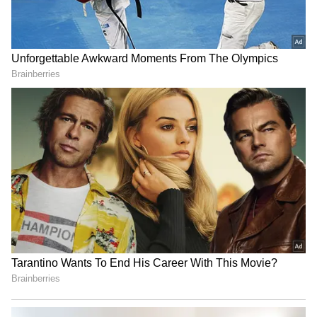
IPL 2024 Final KKR vs SRH 26 May 2024 live
அவரது முதல் ஓவரில் 3 பந்தில் ரன் எடுக்காத நிலையில் 4ஆவது
பந்தில் அபிஷேக் சர்மா 2 ரன்கள் எடுத்தார். ஆனால், அவர் 5ஆவது
பந்தில் கிளீன் போல்டாகி வெளியேறினார். 2ஆவது ஓவரை வைபவ்
அரோரா வீசினார். அந்த ஓவரின் கடைசி பந்தில் டிராவிஸ் ஹெட்
கோல்டன் டக் முறையில் ஆட்டமிழந்தார். இந்த சீசனில் கடைசியாக
விளையாடிய 4 போட்டிகளில் முறையே 0(1), 0(2), 34(28), 0(1) என்று
ரன்கள் எடுத்து ஆட்டமிழந்துள்ளார்.