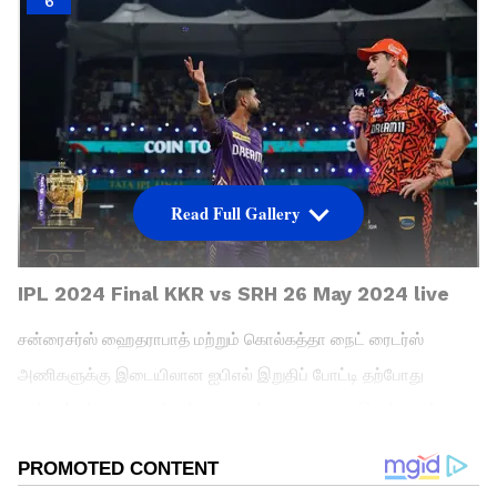
6
Read Full Gallery
IPL 2024 Final KKR vs SRH 26 May 2024 live
சன்ரைசர்ஸ் ஹைதராபாத் மற்றும் கொல்கத்தா நைட் ரைடர்ஸ்
அணிகளுக்கு இடையிலான ஐபிஎல் இறுதிப் போட்டி தற்போது
சேப்பாக்கம் மைதானத்தில் நடைபெற்று வருகிறது. இதில், டாஸ்
வென்ற ஹைதராபாத் கேப்டன் பேட் கம்மிஸ் முதலில் பேட்டிங்
செய்தார்.