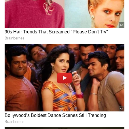
6
IPL 2024 Final KKR vs SRH 26 May 2024 live
அதன்படி அபிஷேக் சர்மா மற்றும் டிராவிஸ் ஹெட் இருவரும் தொடக்க
வீரர்களாக களமிறங்கினர். இதில், முதல் ஓவரை ரூ.24.75 கோடிக்கு
ஏலம் எடுக்கப்பட்ட மிட்செல் ஸ்டார்க் பந்து வீசினார்.