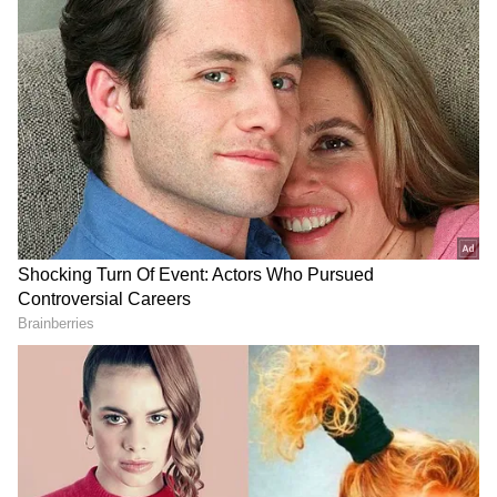
ஏசியாநெட் தமிழ்-ஐ உங்கள் முதன்மைத்
தேர்வாக்குங்கள்
2