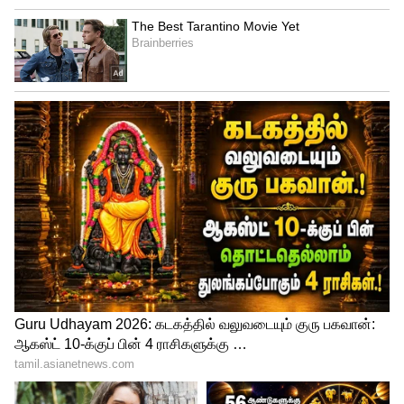
Kolkata Knight Riders vs Sunrisers Hyderabad,
Final
மீண்டும் மிட்செல் ஸ்டார்க் தனது 3ஆவது ஓவரை வீச வந்தார். அந்த
ஓவரின் 2ஆவது பந்திலேயே ராகுல் திரிபாதி 9 ரன்கள் எடுத்த
நிலையில் ஆட்டமிழந்தார். 5 ஓவர்கள் முடிவில் ஹைதராபாத் 3
விக்கெட்டுகளை இழந்து 23 ரன்கள் மட்டுமே எடுத்திருந்தது.
5
6