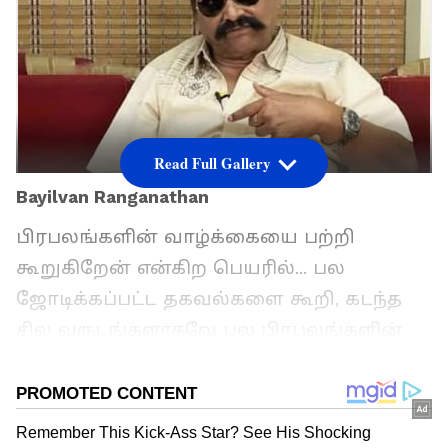
Read Full Gallery
Bayilvan Ranganathan
பிரபலங்களின் வாழ்க்கையை பற்றி
கூறுகிறேன் என்கிற பெயரில்... பல
ஜோடிக்கப்பட்ட தகவல்களை கூறி, கடந்த
சில வருடங்களாகவே பல பிரபலங்களின்
கடுமையான கோபத்திற்கு ஆளாகி வருபவர்
பயில்வான் ரங்கநாதன். ராதிகா, ரேகா
நாயர், விஷால் போன்ற பலர் இவரை