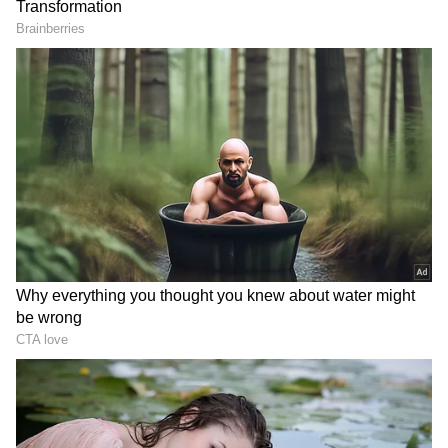
மேடைகளில் கடுமையாக திட்டி தீர்த்த
போதிலும் தன்னுடைய விமர்சனத்தை
தொடர்ந்து வருகிறார்.
ஏசியாநெட் தமிழ்-ஐ உங்கள் முதன்மைத்
தேர்வாக்குங்கள்