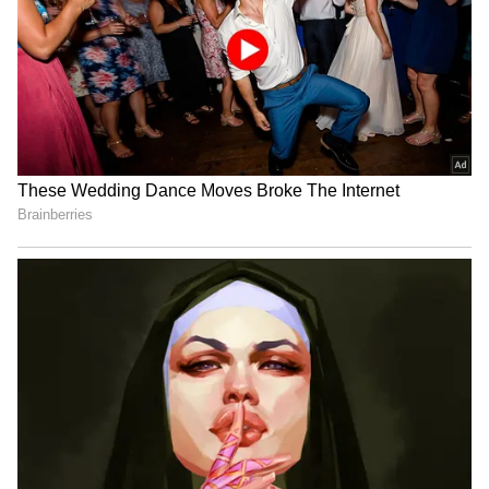
விக்கி! வைரலாகும் மிட் நைட் போட்டோஸ்!