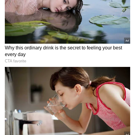
2
7
கடந்த வாரம் பயில்வான் ரங்கநாதன், குழலி
தொகுத்து வழங்கி வரும் நிகழ்ச்சியில்
கலந்து கொண்டார். இதில் ஷகிலாவும்
பங்கேற்றார். அப்போது ஊரில் உள்ள