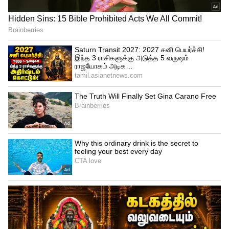
3
7
Veteran Actor and Journalist Bayilvan
Ranganathan
மேலும் உங்கள் வீட்டு பெண்ணை
சொல்லும் போது உங்களுக்கு எப்படி
வலிக்கிறதோ... அப்படி தான் மற்ற
பிரபலங்கள் பற்றியும் அவர்களின்
பிள்ளைகள் குறித்தும் நீங்கள் பேசுவது