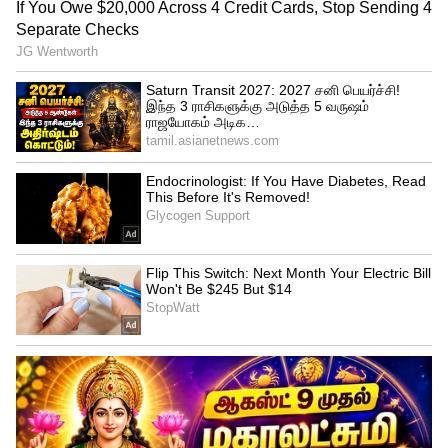
கமல்ஹாசன் உடனான மண முறிவுக்கு
பின்னர் மும்பையில் செட்டில் ஆன சரிகா,
அவ்வப்போது சினிமாவிலும் நடித்து
வருகிறார். இந்த நிலையில், நடிகை சரிகா
திருமணத்துக்கு பின்னர் தனது முன்னாள்
கணவர் கமல்ஹாசனுடனும் மகள்
ஸ்ருதிஹாசன் உடனும் எடுத்துக் கொண்ட
புகைப்படம் ஒன்று இணையத்தில்
வைரலாகி வருகிறது. அதில் அச்சு அசல்
ஸ்ருதிஹாசன் போலவே இருக்கிறார். அந்த
புகைப்படத்தை ஸ்ருதிஹாசன் தன்னுடைய
இன்ஸ்டாகிராம் பக்கத்தில் தற்போது
பதிவிட்டு இருக்கிறார்.