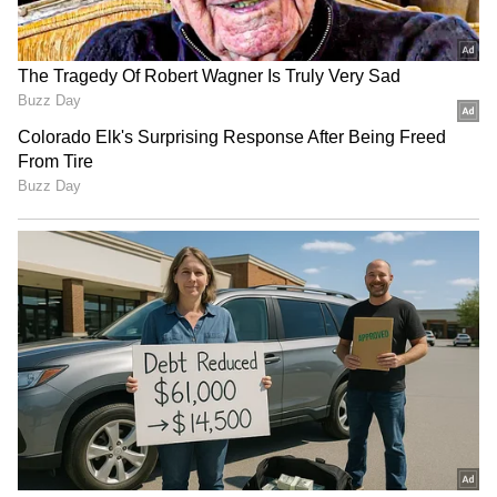
3
4
shruti haasan childhood photo with
kamalhaasan and sarika