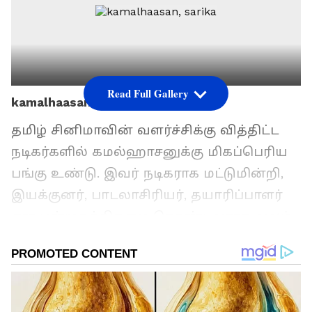
Read Full Gallery
kamalhaasan, sarika
தமிழ் சினிமாவின் வளர்ச்சிக்கு வித்திட்ட
நடிகர்களில் கமல்ஹாசனுக்கு மிகப்பெரிய
பங்கு உண்டு. இவர் நடிகராக மட்டுமின்றி,
இயக்குனர், பாடலாசிரியர், தயாரிப்பாளர்
என பன்முகத்திறமை கொண்டவராக வலம்
வருகிறார். இவருக்கு கடந்த 1976-ம் ஆண்டு
முதல் திருமணம் நடைபெற்றது. நடிகை
வாணி கணபதியை திருமணம்
செய்துகொண்ட கமல்ஹாசன், அவருடன் 12