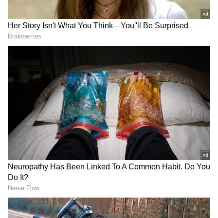
2
4
kamalhaasan daughters
வாணி கணபதி உடனான பிரிவுக்கு பின்னர்
அந்த ஆண்டே நடிகை சரிகாவை
இரண்டாவது திருமணம் செய்துகொண்டார்