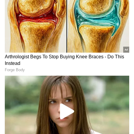
ஆண்டுகள் சேர்ந்து வாழ்ந்தார்.
அதன்பின்னர் ஏற்பட்ட மனக்கசப்பால் கடந்த
1988-ம் ஆண்டு அவரை விவாகரத்து செய்து
பிரிந்தார்.
ஏசியாநெட் தமிழ்-ஐ உங்கள் முதன்மைத்
தேர்வாக்குங்கள்