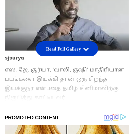
Read Full Gallery
sjsurya
எஸ். ஜே. சூர்யா, ‘வாலி, குஷி’ மாதிரியான
படங்களை இயக்கி தான் ஒரு சிறந்த
இயக்குநர் என்பதை தமிழ் சினிமாவிற்கு
நிரூபித்து காட்டியவர்.
ஏசியாநெட் தமிழ்-ஐ உங்கள் முதன்மைத்
தேர்வாக்குங்கள்