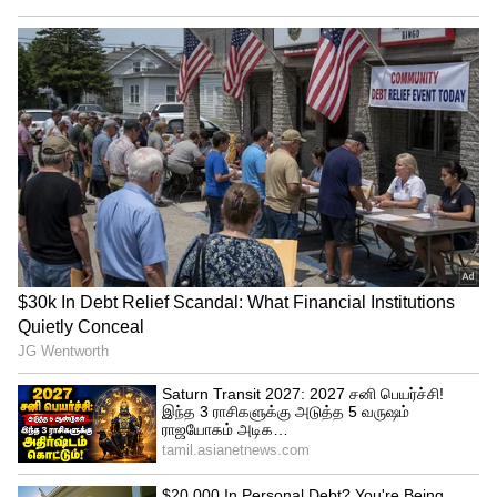
sjsurya
இவர் ஹீரோவை காமெடி வேடங்களிலும்
நடித்து வந்த வந்த எஸ்.ஜே.சூர்யா,
அடுத்தடுத்து வில்லன், கவுரவ தோற்றம்
என எந்த கதாபாத்திரம் கொடுத்தாலும்
அதை சிறப்பாக செய்து ரசிகர்களின்
மனதை கவர்ந்தார்.