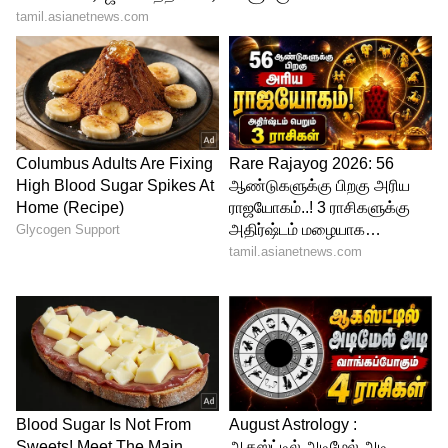
sjsurya
'ஸ்பைடர்' படத்தின் ஒவ்வொரு காட்சியிலும்
வெறித்தனமாக வில்லத்தனத்தை
வெளிப்படுத்தி இருந்தார். இதையடுத்து,
அடுத்தடுத்து வில்லன் வேடங்களில் நடித்து
வந்தார்.
5
9