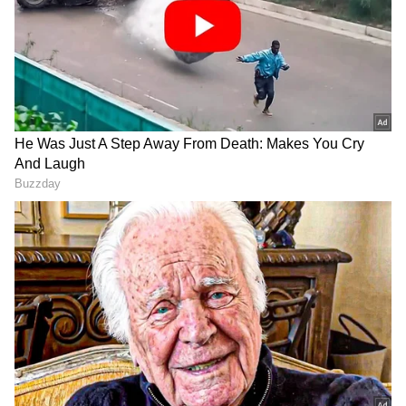
sjsurya
இவர் இயக்குநர் என்பதை தாண்டி நடிகர்,
தயாரிப்பாளர், இசையமைப்பாளர், பாடகர்
என பன்முக திறமை கொண்டவர்
எஸ்.ஜே.சூர்யா. இவர் நடிப்பில் வெளியான
நியூ, நண்பன், இறைவி போன்ற படங்கள்
இவருக்கு பாசிடிவ் விமர்சனங்களை பெற்று
தந்தது.