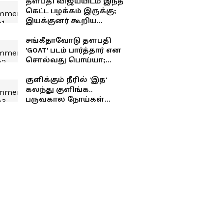
தளபதி விஜய்யிடம் இந்த
கெட்ட பழக்கம் இருக்கு;
இயக்குனர் கூறிய
சீக்ரெட்..!
சங்கீதாவோடு தளபதி
'GOAT' படம் பார்த்தார் என
சொல்வது பொய்யா;
உண்மையில் நைட் ஷோ
யாருடன் பார்த்தார்
குளிக்கும் நீரில் 'இத'
தெரியுமா?
கலந்து குளிங்க..
பருவகால நோய்கள்
உங்கள தாக்காது!