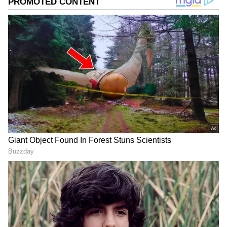
உண்மையில் அது ஒரு நல்ல விஷயம் தான்
என்றாலும் ஆனால் அது மட்டுமே பெட்ரோல்
திருட்டு நடக்காமல் இருக்க உதவாது.
பர்சனல் லோன் எடுக்க போறீங்களா?
விதிகளை மாற்றிய ரிசர்வ் வங்கி..
உஷாரா இருங்க மக்களே..
ஏசியாநெட் தமிழ்-ஐ உங்கள் முதன்மைத்
தேர்வாக்குங்கள்