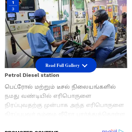
1
3
Read Full Gallery
Petrol Diesel station
பெட்ரோல் மற்றும் டீசல் நிலையங்களில்
நமது வண்டியில் எரிபொருளை
நிரப்புவதற்கு முன்பாக அந்த எரிபொருளை
நிரப்புபவர் நம்மை ஜீரோ பார்த்துக்கொள்ள
கூறுவதை நாம் அடிக்கடி கேட்டு இருப்போம்.