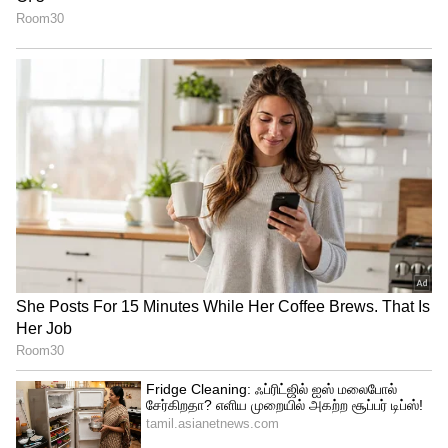
Diesel station
அதற்கு நமக்கு உரிமை உண்டு, அது மட்டும்
அல்லாமல் அங்கு இருக்கும் 5 லிட்டர்
அளவுகோலை பயன்படுத்தி சரியான
அளவில் எரிபொருள் நிரப்பப்பட்டுள்ளதா
என்பதையும் நாம் தெரிந்து கொள்ளலாம்.
ஆனால் அதை மீறியும் உங்களுக்கு ஒரு
குறிப்பிட்ட பெட்ரோல் அல்லது டீசல்
நிலையத்தின் மீது சந்தேகம் இருக்கிறது
என்றால், நுகர்வோர் சட்ட அளவியல்
அதிகாரியிடம் புகார் அளிக்கலாம். அல்லது
தேசிய நுகர்வோர் உதவி எண்ணான 1915ல்