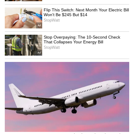
உங்களுடைய புகார்களை பதிவு
செய்யலாம்.
ஏசியாநெட் தமிழ் செய்திகளைஉடனுக்கு
உடன் Whatsapp Channel-லில்
பெறுவதற்கு கீழே கொடுக்கப்பட்டு
இருக்கும் லிங்குடன் இணைந்து
இருக்கவும்.