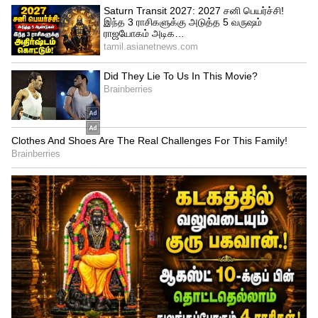
4
4
Nithya menon
விஜய், துல்கர் சல்மான், என பல முன்னணி