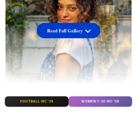
Read Full Gallery
FOOTBALL WC '26
WOMEN T-20 WC '26
தமிழ், தெலுங்கு, மலையாளம் என
தென்னிந்திய மொழிகளில் படு பிஸியான
நாயகியாக வலம் வந்து கொண்டிருக்கும்