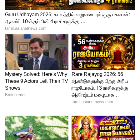
நடிகர்களுடனும்... வித்தியாசமான
கதைக்களங்களிலும் நடிக்க ஆர்வம் காட்டும்
நித்யா மேனன், முதல் முறையாக
ஃபேண்டஸி திரைப்படத்தில் நடிக்க
உள்ளதால், இப்படம் மீதான எதிர்பார்ப்பு
சற்று அதிகரித்து காணப்படுகிறது.
ஆத்தி நீங்களுமா.? கவர்ச்சி கோதாவில்
இறங்கிய அதிதி ஷங்கர்! குட்டை
கவுனில் அடிக்கிற லூட்டியை நீங்களே
பாருங்கள்!
LATEST VIDEOS