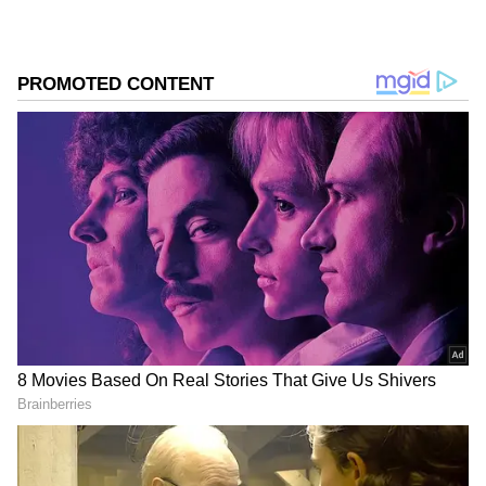
நித்யா மேனன் நடிக்கும், புதிய படத்தின்
அறிவிப்பு வெளியாகி உள்ளது. பாஸ்க் டைம்
தியேட்டர்ஸ் மற்றும் பாப்டர் மீடியா
நிறுவனங்கள் தயாரிக்கும் புதிய படத்தில்
நித்யா மேனன் நடிக்கிறார். இந்த படம்
ரொமான்ஸ் காமெடி கலந்த ஃபேண்டஸி
கதையம்சம் கொண்டிருக்கிறது.
ஏசியாநெட் தமிழ்-ஐ உங்கள் முதன்மைத்
தேர்வாக்குங்கள்