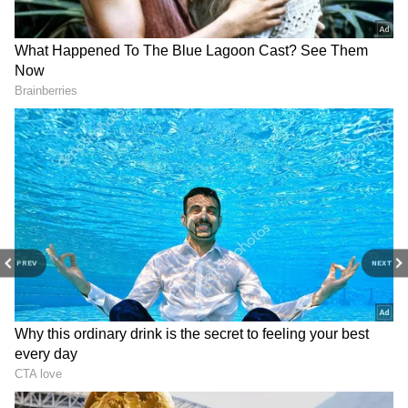
வினய் ராய், நவ்தீப், பிரதீக் பாப்பர்,
மஞ்சும்மல் பாய்ஸ் பட நடிகர் தீபக்
பரம்போல் என பெரிய நட்சத்திரம்
பட்டாளமே நடிக்க உள்ளனர்.
Shriya Saran: ரஜினிகாந்த் கொடுத்த
அட்வைஸ்! நாகார்ஜூனா சொல்லி
கொடுத்த விஷயம்.. தொடர்ந்து ஃபாலோ
பண்ணும் ஸ்ரேயா!
PREV
NEXT