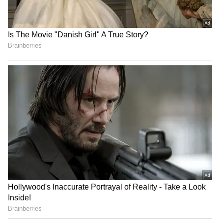
இயக்குநர் விஷ்ணு வர்தனிடம் உதவி
இயக்குநராக பணியாற்றிய காமினி இந்த
படத்தை எழுதி இயக்குகிறார். ஒளிப்பதிவு
பணிகளை ப்ரீத்தா ஜெயராமன்
மேற்கொள்ள கலை இயக்கத்தை
சண்முகராஜா கவனிக்க உள்ளார். மேலும்
இப்படம் பற்றிய அறிவிப்புகள் அடுத்தடுத்து
படக்குழுவினர் வெளியிட இருக்கிறார்கள்.